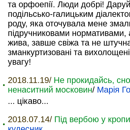
та орфоепії. Люди добрі! Дару
подільсько-галицьким діалект
роду, яка оточувала мене змалк
підручниковами нормативами, а
жива, завше свіжа та не штучна
зманкуртизовані та вихолощені
увагу!
2018.11.19/
Не прокидайсь, снов
ненаситний московин
/
Марія Г
... цікаво...
2018.07.14/
Під вербою у кропи
кудесник