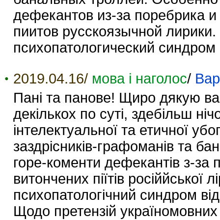
дефекантов из-за поребрика и
пиитов русскоязычной лирики. 
психопатологический синдром 
2019.04.16/
мова і наголос
/
Вар
Пані та панове! Щиро дякую вам
декількох по суті, здебільш ні
інтелектуальної та етичної убо
заздрісників-графоманів та ба
горе-коменти дефекантів з-за 
витончених піїтів російйської л
психопатологічний синдром від
Щодо претензій україномовних 