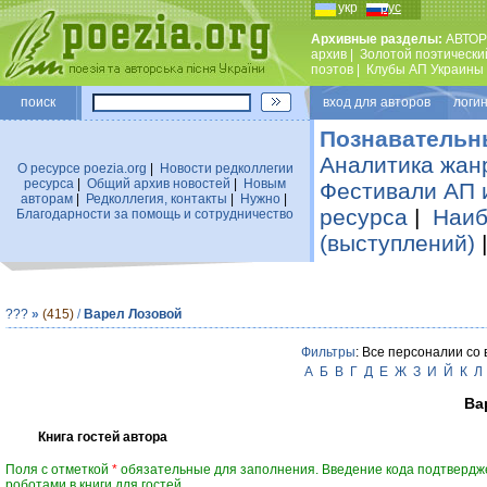
укр
рус
Архивные разделы:
АВТОР
архив
|
Золотой поэтически
поэтов
|
Клубы АП Украины
поиск
вход для авторов логин
Познавательн
Аналитика жан
О ресурсе poezia.org
|
Новости редколлегии
ресурса
|
Общий архив новостей
|
Новым
Фестивали АП 
авторам
|
Редколлегия, контакты
|
Нужно
|
ресурса
|
Наиб
Благодарности за помощь и сотрудничество
(выступлений)
???
»
(415)
/
Варел Лозовой
Фильтры
: Все персоналии со
А
Б
В
Г
Д
Е
Ж
З
И
Й
К
Л
Ва
Книга гостей автора
Поля с отметкой
*
обязательные для заполнения. Введение кода подтвердж
роботами в книги для гостей