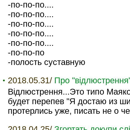
-по-по-по....
-по-по-по....
-по-по-по....
-по-по-по....
-по-по-по....
-по-по-по
-полость суставную
2018.05.31/
Про "відлюстрення
Відлюстрення...Это типо Маяко
будет перепев "Я достаю из ш
протерлись уже, писать не о ч
2018.04.25/
Згортать докупи сл