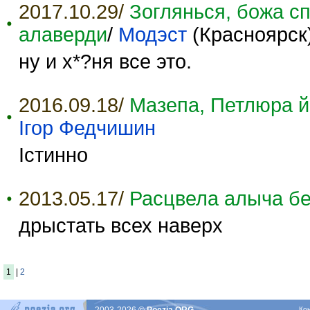
2017.10.29/
Зоглянься, божа сп
алаверди
/
Модэст
(Красноярск
ну и х*?ня все это.
2016.09.18/
Мазепа, Петлюра й
Ігор Федчишин
Істинно
2013.05.17/
Расцвела алыча б
дрыстать всех наверх
1
|
2
Ко