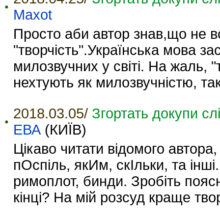
Maxot
Просто аби автор знав,що не в
"творчість".Українська мова з
милозвучних у світі. На жаль, 
нехтують як милозвучністю, так
2018.03.05/
Згортать докупи сл
ЕВА
(КИЇВ)
Цікаво читати відомого автора
пОспіль, якИм, скІльки, та інші
римоплот, бинди. Зробіть пояс
кінці? На мій розсуд краще тво