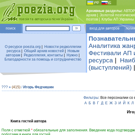
укр
рус
Архивные разделы:
АВТОР
архив
|
Золотой поэтически
поэтов
|
Клубы АП Украины
поиск
вход для авторов логин
Познавательн
Аналитика жан
О ресурсе poezia.org
|
Новости редколлегии
ресурса
|
Общий архив новостей
|
Новым
Фестивали АП 
авторам
|
Редколлегия, контакты
|
Нужно
|
ресурса
|
Наиб
Благодарности за помощь и сотрудничество
(выступлений)
???
»
(415)
/
Игорь Федчишин
Фильтры
: Все персоналии со
А
Б
В
Г
Д
Е
Ж
З
И
Й
К
Л
Иго
Книга гостей автора
Поля с отметкой
*
обязательные для заполнения. Введение кода подтвердж
роботами в книги для гостей