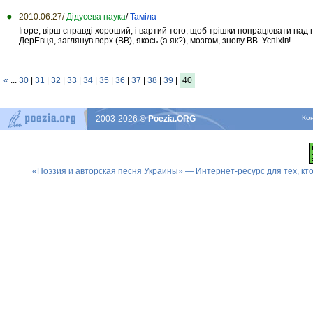
2010.06.27/
Дідусева наука
/
Таміла
Ігоре, вірш справді хороший, і вартий того, щоб трішки попрацювати над
ДерЕвця, заглянув верх (ВВ), якось (а як?), мозгом, знову ВВ. Успіхів!
«
...
30
|
31
|
32
|
33
|
34
|
35
|
36
|
37
|
38
|
39
|
40
2003-2026
© Poezia.ORG
Ко
«Поэзия и авторская песня Украины» — Интернет-ресурс для тех, к