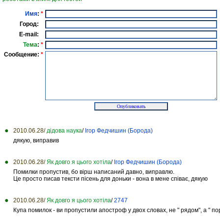
Имя
:
*
Город:
E-mail:
Тема
:
*
Сообщение:
*
2010.06.28/
дідова наука
/
Ігор Федчишин (Борода)
дякую, виправив
2010.06.28/
Як довго я цього хотіла
/
Ігор Федчишин (Борода)
Помилки пропустив, бо вірш написаний давно, виправлю.
Це просто писав тексти пісень для доньки - вона в мене співає, дякую
2010.06.28/
Як довго я цього хотіла
/
2747
Купа помилок - ви пропустили апостроф у двох словах, не " рядом", а " по