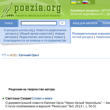
укр
рус
Архивные разделы:
АВТОР
Золотой аудиофонд АП
|
Ди
поиск
вход для авторов логин
О ресурсе poezia.org
|
Новости редколлегии
ресурса
|
Общий архив новостей
|
Новым
Познавательные и разно
авторам
|
Редколлегия, контакты
|
Нужно
|
гостей ресурса
|
Наиболее
Благодарности за помощь и сотрудничество
???
»
(415)
/
Евгений Орел
Рецензии на творчество автора
Светлана Скорик/
Слово о книге
О документальной повести Евгения Орла "Чёрно-белый Чернобыль". – Киев
Статья опубликована в журнале "Ренессанс" №3, 2013 г., с. 50-51