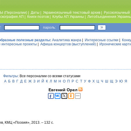
Ы (Персоналии)
|
Даты
|
Украиноязычный текстовый архив
|
Русскоязычный 
скография АП
|
Книги поэтов
|
Клубы АП Украины
|
Литобъединения Украин
:
пароль:
образные полезные разделы:
Аналитика жанра
|
Интересные ссылки
|
Конк
 интересные проекты
|
Афиша концертов (выступлений)
|
Иронические карт
Фильтры
: Все персоналии со всеми статусами
А
Б
В
Г
Д
Е
Ж
З
И
Й
К
Л
М
Н
О
П
Р
С
Т
У
Ф
Х
Ц
Ч
Ш
Щ
Э
Ю
Я
Евгений Орел
, КМЦ «Поэзия», 2013. – 132 с.