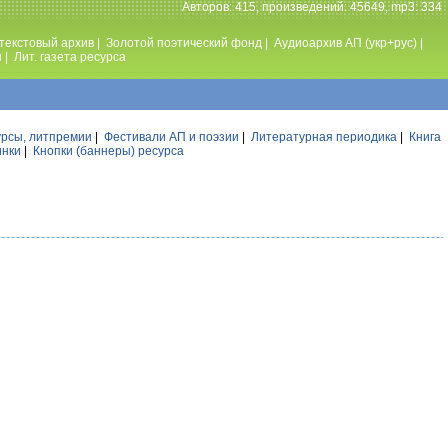
Авторов: 415, произведений: 45649, mp3: 334
текстовый архив
|
Золотой поэтический фонд
|
Аудиоархив АП (укр+рус)
|
ы
|
Лит. газета ресурса
урсы, литпремии
|
Фестивали АП и поэзии
|
Литературная периодика
|
Книга
инки
|
Кнопки (баннеры) ресурса