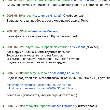
Сразу, по опубликовании здесь, запомнил полканистры. Сегодня вернулся
2008.08.30/
впечатле
/
Ширяев Николай
(Симферополь)
Ваша августовая подборка здесь хороша небывало. Тонко!
2008.02.13/
Ысач
/
Анатолий Мельник
Ваша фантазия завораживает. Вдохновения Вам!
2008.02.12/
Полусонной, сгоревшею спичкой
/
Alexsandr
(Nikolaev)
Как шарик в бильбоке, стих крутится не хило:
То дырка ты в носке, то пяточка Ахилла,
И к вымени прильнув, бесспорно - путь твой труден!
(Бедняга - до сих пор не отлучен от грудей)
2007.12.30/
Ширяеву Николаю
/
Александр Кабанов
Бедные родители очень талантливой школьницы. Понимаю их.:) Пусть по
http://magazines.russ.ru/october/2007/3/ga6.html
http://magazines.russ.ru/znamia/2007/3/ma26.html
почитают и успокоятся, ибо умному - достаточно:)
2007.12.29/
о героизме героев
/
Ширяев Николай
(Симферополь)