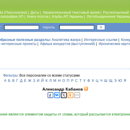
Ы (Персоналии)
|
Даты
|
Украиноязычный текстовый архив
|
Русскоязычный 
скография АП
|
Книги поэтов
|
Клубы АП Украины
|
Литобъединения Украин
:
пароль:
образные полезные разделы:
Аналитика жанра
|
Интересные ссылки
|
Конк
 интересные проекты
|
Афиша концертов (выступлений)
|
Иронические карт
Фильтры
: Все персоналии со всеми статусами
А
Б
В
Г
Д
Е
Ж
З
И
Й
К
Л
М
Н
О
П
Р
С
Т
У
Ф
Х
Ц
Ч
Ш
Щ
Э
Ю
Я
Александр Кабанов
ния является элементом защиты от спама, который рассылается електронны