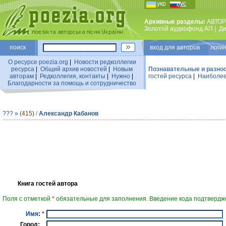
укр
рус
Архивные разделы:
АВТОР
Золотой аудиофонд АП
|
Ди
поиск
вход для авторов логин
О ресурсе poezia.org
|
Новости редколлегии
ресурса
|
Общий архив новостей
|
Новым
Познавательные и разно
авторам
|
Редколлегия, контакты
|
Нужно
|
гостей ресурса
|
Наиболее
Благодарности за помощь и сотрудничество
???
»
(415)
/
Александр Кабанов
Книга гостей автора
Поля с отметкой
*
обязательные для заполнения. Введение кода подтвердже
Имя
:
*
Город: