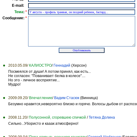
E-mail:
Тема
:
*
Сообщение:
*
2010.05.09/
КАЛИОСТРО
/
Геннадий
(Херсон)
Посмеялся от души! А потом принял, как есть...
Не согласен: "Пованивает белка в колесе"....
Но это - личное восприятие...
Мудро!
2009.09.20/
Впечатление
/
Вадим Стасюк
(Винница)
Безумно нравится,невероятно близко и горячо. Волосы дыбом от распоз
2008.11.20/
Полусонной, сгоревшею спичкой
/
Тетяна Долина
Сильно...Убористо и кааак атмосферно!
2008.09.04/
Пора открыть осеннюю канистру
/
Георгий Щебланов
(Бердянс