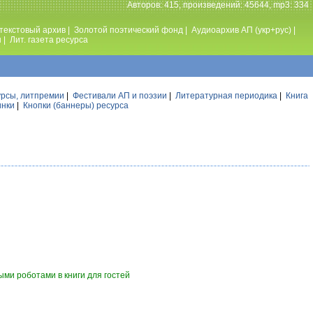
Авторов: 415, произведений: 45644, mp3: 334
текстовый архив
|
Золотой поэтический фонд
|
Аудиоархив АП (укр+рус)
|
ы
|
Лит. газета ресурса
урсы, литпремии
|
Фестивали АП и поэзии
|
Литературная периодика
|
Книга
инки
|
Кнопки (баннеры) ресурса
ми роботами в книги для гостей