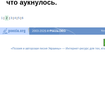
что аукнулось.
1
|
2
|
3
|
4
|
5
|
6
2003-2026
© Poezia.ORG
Ко
«Поэзия и авторская песня Украины» — Интернет-ресурс для тех, к