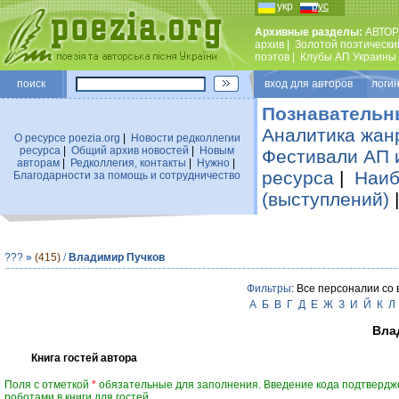
укр
рус
Архивные разделы:
АВТОР
архив
|
Золотой поэтически
поэтов
|
Клубы АП Украины
поиск
вход для авторов логин
Познавательн
Аналитика жан
О ресурсе poezia.org
|
Новости редколлегии
ресурса
|
Общий архив новостей
|
Новым
Фестивали АП 
авторам
|
Редколлегия, контакты
|
Нужно
|
ресурса
|
Наиб
Благодарности за помощь и сотрудничество
(выступлений)
???
»
(415)
/
Владимир Пучков
Фильтры
: Все персоналии со
А
Б
В
Г
Д
Е
Ж
З
И
Й
К
Л
Вла
Книга гостей автора
Поля с отметкой
*
обязательные для заполнения. Введение кода подтвердж
роботами в книги для гостей