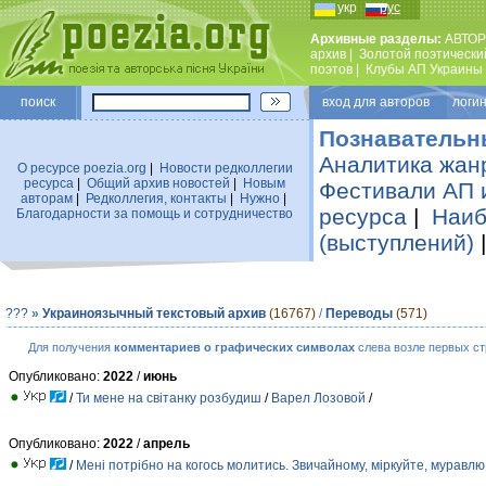
укр
рус
Архивные разделы:
АВТОР
архив
|
Золотой поэтически
поэтов
|
Клубы АП Украины
поиск
вход для авторов логин
Познавательн
Аналитика жан
О ресурсе poezia.org
|
Новости редколлегии
ресурса
|
Общий архив новостей
|
Новым
Фестивали АП 
авторам
|
Редколлегия, контакты
|
Нужно
|
ресурса
|
Наиб
Благодарности за помощь и сотрудничество
(выступлений)
???
»
Украиноязычный текстовый архив
(16767)
/
Переводы
(571)
Для получения
комментариев о графических символах
слева возле первых ст
Опубликовано:
2022
/
июнь
/
Ти мене на світанку розбудиш
/
Варел Лозовой
/
Опубликовано:
2022
/
апрель
/
Мені потрібно на когось молитись. Звичайному, міркуйте, муравлю