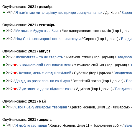
Опубликовано:
2021
/
декабрь
/
Я пам’ятаю мить чарівну, що прикро зринула на пси
/ До Керн /
Варел
Опубликовано:
2021
/
сентябрь
/
Ми звикли будувати абияк
/ Час одноразових стаканчиків (Ігор Царьов
/
Над Севільєю морок і поглянь навкруги
/ Сироко (Ігор Царьов) /
Влади
Опубликовано:
2021
/
август
/
Тисячоліття – то не старість
/ Абеткові істини (Ігор Царьов) /
Владисл
/
У кожного свій Бог і власні межі
/ У кожного свій Бог (Ігор Царьов) /
В
/
Кохана, день сьогодні вихідний
/ Суботнє (Ігор Царьов) /
Владислав
/
До дідька розвелось на світі душ
/ Всесвітній потоп (Ігор Царьов) /
Вла
/
З дитинства долю підганяв свою
/ Адмірал (Ігор Царьов) /
Владисла
Опубликовано:
2021
/
май
/
Свої я бачу лицарські твердині
/ Христо Ясенов, Цикл 12 «Лицарський
Опубликовано:
2021
/
апрель
/
Я люблю свої вірші
/ Христо Ясенов, Цикл 11 «Поклоніння собі» /
Вале