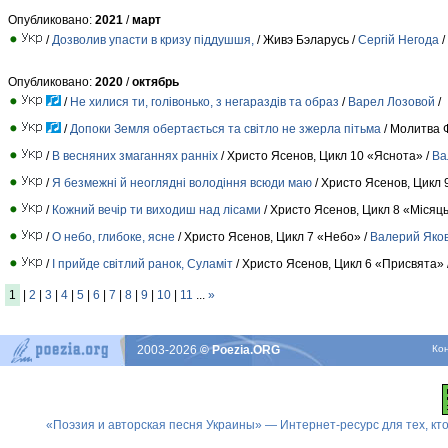
Опубликовано:
2021
/
март
/
Дозволив упасти в кризу піддушшя,
/ Живэ Бэларусь /
Сергій Негода
/
Опубликовано:
2020
/
октябрь
/
Не хилися ти, голівонько, з негараздів та образ
/
Варел Лозовой
/
/
Допоки Земля обертається та світло не зжерла пітьма
/ Молитва 
/
В весняних змаганнях ранніх
/ Христо Ясенов, Цикл 10 «Яснота» /
Ва
/
Я безмежні й неоглядні володіння всюди маю
/ Христо Ясенов, Цикл 
/
Кожний вечір ти виходиш над лісами
/ Христо Ясенов, Цикл 8 «Місяць
/
О небо, глибоке, ясне
/ Христо Ясенов, Цикл 7 «Небо» /
Валерий Яков
/
І прийде світлий ранок, Суламіт
/ Христо Ясенов, Цикл 6 «Присвята» 
1
|
2
|
3
|
4
|
5
|
6
|
7
|
8
|
9
|
10
|
11
...
»
2003-2026
© Poezia.ORG
Ко
«Поэзия и авторская песня Украины» — Интернет-ресурс для тех, к