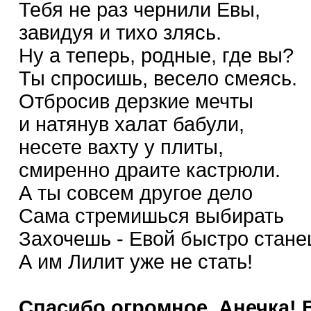
Тебя не раз чернили Евы,
завидуя и тихо злясь.
Ну а теперь, родные, где вы?
Ты спросишь, весело смеясь.
Отбросив дерзкие мечты
и натянув халат бабули,
несете вахту у плиты,
смиренно драите кастрюли.
А ты совсем другое дело
Сама стремишься выбирать
Захочешь - Евой быстро стан
А им Лилит уже не стать!
Спасибо огромное, Анечка! В