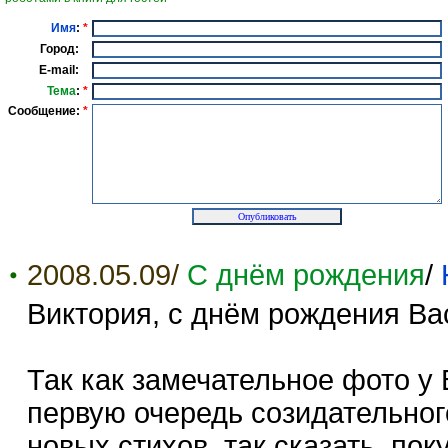
Имя
:
*
Город:
E-mail:
Тема
:
*
Сообщение:
*
2008.05.09/
С днём рождения
/
Виктория, с днём рождения Ва
Так как замечательное фото у 
первую очередь созидательног
новых стихов, так сказать, пок