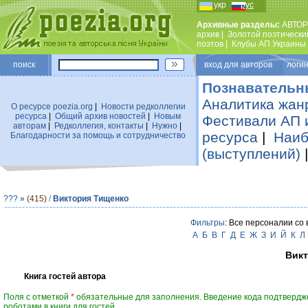
укр
рус
Архивные разделы:
АВТОР
архив
|
Золотой поэтически
поэтов
|
Клубы АП Украины
поиск
вход для авторов логин
Познавательн
Аналитика жан
О ресурсе poezia.org
|
Новости редколлегии
ресурса
|
Общий архив новостей
|
Новым
Фестивали АП 
авторам
|
Редколлегия, контакты
|
Нужно
|
ресурса
|
Наиб
Благодарности за помощь и сотрудничество
(выступлений)
???
»
(415)
/
Виктория Тищенко
Фильтры
: Все персоналии со
А
Б
В
Г
Д
Е
Ж
З
И
Й
К
Л
Вик
Книга гостей автора
Поля с отметкой
*
обязательные для заполнения. Введение кода подтвердж
роботами в книги для гостей