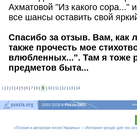
Ахматовой "Из какого сора..."
все шансы оставить свой ярки
Спасибо за отзыв. Вам, как
также прочесть мое стихотв
влюбленных...". Там я тоже
предметов быта...
1
|
2
|
3
|
4
|
5
|
6
|
7
|
8
|
9
|
10
|
11
|
12
|
13
|
14
2003-2026
© Poezia.ORG
Ко
«Поэзия и авторская песня Украины» — Интернет-ресурс для тех, к