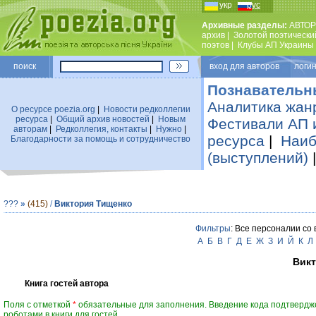
укр
рус
Архивные разделы:
АВТОР
архив
|
Золотой поэтически
поэтов
|
Клубы АП Украины
поиск
вход для авторов логин
Познавательн
Аналитика жан
О ресурсе poezia.org
|
Новости редколлегии
ресурса
|
Общий архив новостей
|
Новым
Фестивали АП 
авторам
|
Редколлегия, контакты
|
Нужно
|
ресурса
|
Наиб
Благодарности за помощь и сотрудничество
(выступлений)
???
»
(415)
/
Виктория Тищенко
Фильтры
: Все персоналии со
А
Б
В
Г
Д
Е
Ж
З
И
Й
К
Л
Вик
Книга гостей автора
Поля с отметкой
*
обязательные для заполнения. Введение кода подтвердж
роботами в книги для гостей