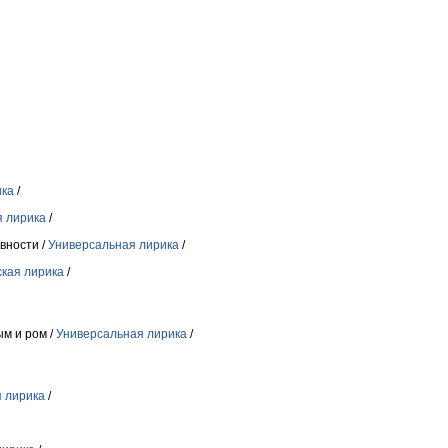
ика
/
я лирика
/
авности /
Универсальная лирика
/
кая лирика
/
ым и ром /
Универсальная лирика
/
 лирика
/