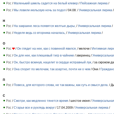
/
Маленький шмель садится на белый клевер
/
Пейзажная лирика
/
/
Мы ловили июльскую ночь за подол
/ 04.08. /
Универсальная лирика
/
Н
/
На закраине леса появятся желтые дыры,
/
Универсальная лирика
/
/
Неделя ведь со вторника началась,
/
Универсальная лирика
/
О
/
Он глядит на нее, как с повинной явился,
/ мелочи /
Интимная лир
/
Он для нее, как плюшевый тигр в чайнике
/ зверинец /
Универсальна
/
Он, быстро вскинув, нацелит в сердце исправный лук,
/ за скроком д
/
Она спорит по мелочам, так азартно, почти ни о чем
/ Они /
Гражданс
П
/
Повеса, для которого слова, не так важны, как суть и смысл дела.
/ Д
С
/
Смотри, как медленно тянется время
/ шестое июня /
Универсальная
/
Старье все и рухлядь вокруг
/ 17.04.2009 /
Универсальная лирика
/