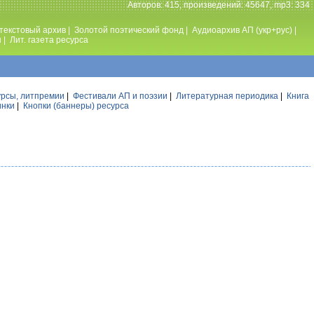
Авторов: 415, произведений: 45647, mp3: 334
текстовый архив
|
Золотой поэтический фонд
|
Аудиоархив АП (укр+рус)
|
ы
|
Лит. газета ресурса
урсы, литпремии
|
Фестивали АП и поэзии
|
Литературная периодика
|
Книга
инки
|
Кнопки (баннеры) ресурса