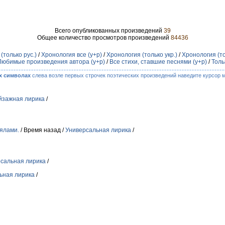
Всего опубликованных произведений
39
Общее количество просмотров произведений
84436
(только рус.)
/
Хронология все (у+р)
/
Хронология (только укр.)
/
Хронология (то
Любимые произведения автора (у+р)
/
Все стихи, ставшие песнями (у+р)
/
Толь
х символах
слева возле первых строчек поэтических произведений наведите курсор 
йзажная лирика
/
ялами.
/ Время назад /
Универсальная лирика
/
сальная лирика
/
ьная лирика
/