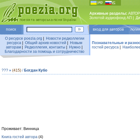
укр
рус
Архивные разделы:
АВТОР
Золотой аудиофонд АП
|
Ди
поиск
вход для авторов логин
О ресурсе poezia.org
|
Новости редколлегии
ресурса
|
Общий архив новостей
|
Новым
Познавательные и разно
авторам
|
Редколлегия, контакты
|
Нужно
|
гостей ресурса
|
Наиболее
Благодарности за помощь и сотрудничество
???
»
(415)
/
Богдан Кубо
Проживает: Винница
Книга гостей автора
(4)