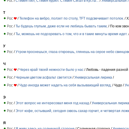
/
Стивен пил, Стивен курил. Стивен Сигал в Кусты...
/
Универсальная 
Т
/
Телефон на вибро, ползет по столу, TFT подсвечивает потолок.
/ Х
/
Ты будешь глупым, даже если не любишь бывать таким,
/ По ком зво
/
Ты, можешь не подозревать о том, что и в такие минуты время идет.
У
/
Утром проснешься, глаза откроешь, глянешь на серое небо свинцов
Ч
/
Через край твоей нежности было у нас
/ Любовь - падения разной
/
Черным цветом асфальт светится
/
Универсальная лирика
/
/
Чудо иногда может надеть на себя вызывающий взгляд,
/ Чудо /
Ун
Э
/
Этот вопрос не интересовал меня год назад
/
Универсальная лирик
/
Этот кофе, остывший, сегодня сквозь сахар горчит, и четвертая лож
Я
/
Я живу здесь на солнечной стороне
/ Солнечная сторона /
Универса