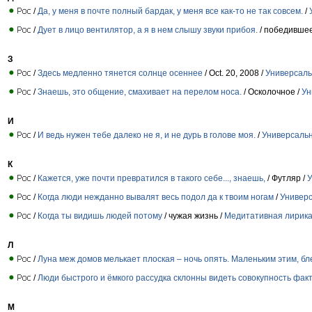
/
Да, у меня в почте полный бардак, у меня все как-то не так совсем.
/
/
Дует в лицо вентилятор, а я в нем слышу звуки прибоя.
/ победившее
З
/
Здесь медленно тянется солнце осеннее
/ Oct. 20, 2008 /
Универсаль
/
Знаешь, это общение, смахивает на перелом носа.
/ Осколочное /
Ун
И
/
И ведь нужен тебе далеко не я, и не дурь в голове моя.
/
Универсаль
К
/
Кажется, уже почти превратился в такого себе..., знаешь,
/ Футляр /
У
/
Когда люди нежданно вывалят весь подол да к твоим ногам
/
Универс
/
Когда ты видишь людей потому
/ чужая жизнь /
Медитативная лирик
Л
/
Луна меж домов мелькает плоская – ночь опять. Маленьким этим, бл
/
Люди быстрого и ёмкого рассудка склонны видеть совокупность факт
М