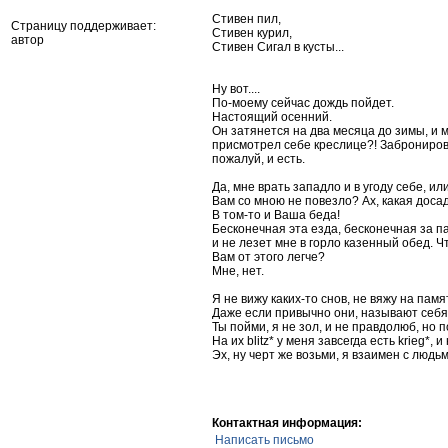
Стивен пил,
Страницу поддерживает:
Стивен курил,
автор
Стивен Сигал в кусты...
Ну вот....
По-моему сейчас дождь пойдет.
Настоящий осенний.
Он затянется на два месяца до зимы, и мн
присмотрел себе креслице?! Забронировал 
пожалуй, и есть.
Да, мне врать западло и в угоду себе, ил
Вам со мною не повезло? Ах, какая досад
В том-то и Ваша беда!
Бесконечная эта езда, бесконечная за па
и не лезет мне в горло казенный обед. Чт
Вам от этого легче?
Мне, нет.
Я не вижу каких-то снов, не вяжу на пам
Даже если привычно они, называют себя
Ты пойми, я не зол, и не правдолюб, но 
На их blitz* у меня завсегда есть krieg*, и
Эх, ну черт же возьми, я взаимен с людь
Контактная информация:
Написать письмо