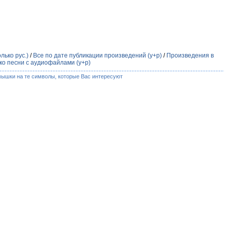
лько рус.)
/
Все по дате публикации произведений (у+р)
/
Произведения в
ко песни с аудиофайлами (у+р)
мышки на те символы, которые Вас интересуют