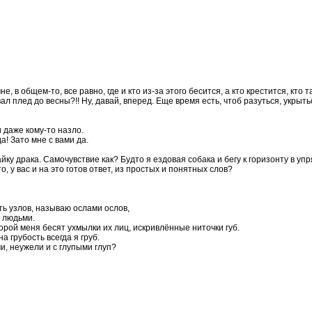
е, в общем-то, все равно, где и кто из-за этого бесится, а кто крестится, кто 
плед до весны?!! Ну, давай, вперед. Еще время есть, чтоб разуться, укрыться 
и даже кому-то назло.
а! Зато мне с вами да.
йку драка. Самочувствие как? Будто я ездовая собака и бегу к горизонту в уп
о, у вас и на это готов ответ, из простых и понятных слов?
ять узлов, называю ослами ослов,
 людьми.
порой меня бесят ухмылки их лиц, искривлённые ниточки губ.
 на грубость всегда я груб.
ми, неужели и с глупыми глуп?