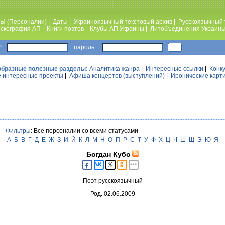
Ы (Персоналии)
|
Даты
|
Украиноязычный текстовый архив
|
Русскоязычный 
скография АП
|
Книги поэтов
|
Клубы АП Украины
|
Литобъединения Украин
:
пароль:
образные полезные разделы:
Аналитика жанра
|
Интересные ссылки
|
Конк
 интересные проекты
|
Афиша концертов (выступлений)
|
Иронические карт
Фильтры
: Все персоналии со всеми статусами
А
Б
В
Г
Д
Е
Ж
З
И
Й
К
Л
М
Н
О
П
Р
С
Т
У
Ф
Х
Ц
Ч
Ш
Щ
Э
Ю
Я
Богдан Кубо
Поэт русскоязычный
Род. 02.06.2009