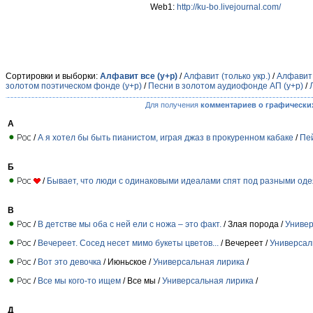
Web1:
http://ku-bo.livejournal.com/
Сортировки и выборки:
Алфавит все (у+р)
/
Алфавит (только укр.)
/
Алфавит 
золотом поэтическом фонде (у+р)
/
Песни в золотом аудиофонде АП (у+р)
/
Для получения
комментариев о графически
А
/
А я хотел бы быть пианистом, играя джаз в прокуренном кабаке
/
Пе
Б
/
Бывает, что люди с одинаковыми идеалами спят под разными оде
В
/
В детстве мы оба c ней ели с ножа – это факт.
/ Злая порода /
Универ
/
Вечереет. Сосед несет мимо букеты цветов...
/ Вечереет /
Универсал
/
Вот это девочка
/ Июньское /
Универсальная лирика
/
/
Все мы кого-то ищем
/ Все мы /
Универсальная лирика
/
Д