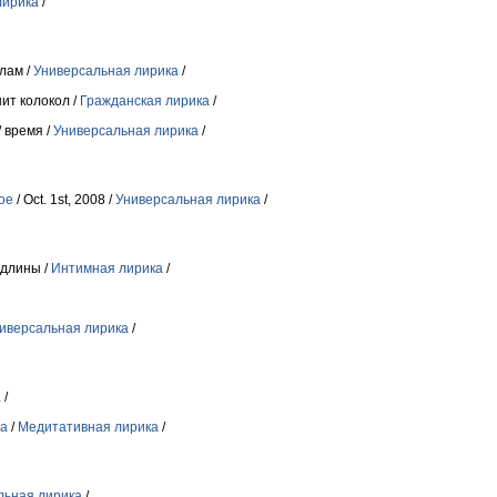
лирика
/
лам /
Универсальная лирика
/
нит колокол /
Гражданская лирика
/
/ время /
Универсальная лирика
/
ое
/ Oct. 1st, 2008 /
Универсальная лирика
/
 длины /
Интимная лирика
/
иверсальная лирика
/
а
/
ка
/
Медитативная лирика
/
льная лирика
/