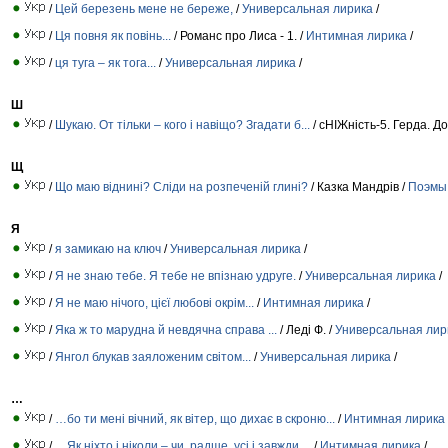
/
Цей березень мене не береже,
/
Универсальная лирика
/
/
Ця повня як повінь...
/ Романс про Лиса - 1. /
Интимная лирика
/
/
ця туга – як тога...
/
Универсальная лирика
/
Ш
/
Шукаю. От тільки – кого і навіщо? Згадати б...
/ сНІЖність-5. Герда. До
Щ
/
Що маю віднині? Сліди на розпеченій глині?
/ Казка Мандрів /
Поэмы 
Я
/
я замикаю на ключ
/
Универсальная лирика
/
/
Я не знаю тебе. Я тебе не впізнаю удруге.
/
Универсальная лирика
/
/
Я не маю нічого, цієї любові окрім...
/
Интимная лирика
/
/
Яка ж то марудна й невдячна справа ...
/ Леді Ф. /
Универсальная лир
/
Янгол блукав заяложеним світом...
/
Универсальная лирика
/
…
/
…бо ти мені вічний, як вітер, що дихає в скроню...
/
Интимная лирика
/
…Як ніхто і ніколи – чи, радше, усі і завжди…
/
Интимная лирика
/