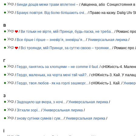
/
бинди дощів межи трави вплетені –
/ Авіценна, або Сонцестояння в с
/
Бракує повітря. Від болю білішають очі...
/ Право на казку. Dalig Ulv S
В
/
Ви тільки не вірте, мій Принце, будь-ласка, не треба...
/ Романс про
/
Все гірше і гірше – зневір’я, зневірш’я...
/
Универсальная лирика
/
/
Всі троянди, мій Принце, за суттю своєю – троянки...
/ Романс про 
Г
/
Гердо, ганятись за хлопцями – не comme il faut.
/ сНІЖність-4. Мален
/
Гердо, маленька, на чорта мені твй чай?..
/ сНІЖність-3. Кай. У палаці
/
Гердо, твоя любов - як на горлі зашморг...
/ сНІЖність-1. Кай. /
Универ
З
/
Задощило ще вчора, з ночі...
/
Универсальная лирика
/
/
Зітхали зорі...
/
Универсальная лирика
/
/
знову сутінки сумнів і сум...
/
Универсальная лирика
/
Ї