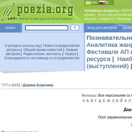
укр
рус
Архивные разделы:
АВТОР
архив
|
Золотой поэтически
поэтов
|
Клубы АП Украины
поиск
вход для авторов логин
Познавательн
Аналитика жан
О ресурсе poezia.org
|
Новости редколлегии
ресурса
|
Общий архив новостей
|
Новым
Фестивали АП 
авторам
|
Редколлегия, контакты
|
Нужно
|
ресурса
|
Наиб
Благодарности за помощь и сотрудничество
(выступлений)
???
»
(415)
/
Дарина Березина
Фильтры
: Все персоналии со
А
Б
В
Г
Д
Е
Ж
З
И
Й
К
Л
Дар
Поэт украиноязычн