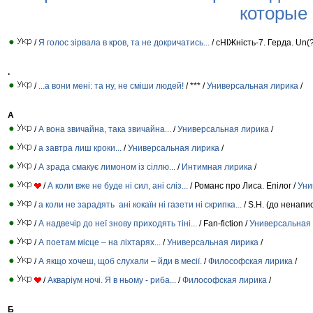
которые
/
Я голос зірвала в кров, та не докричатись...
/ сНІЖність-7. Герда. Un(
.
/
...а вони мені: та ну, не сміши людей!
/ *** /
Универсальная лирика
/
А
/
А вона звичайна, така звичайна...
/
Универсальная лирика
/
/
а завтра лиш кроки...
/
Универсальная лирика
/
/
А зрада смакує лимоном із сіллю...
/
Интимная лирика
/
/
А коли вже не буде ні сил, ані сліз...
/ Романс про Лиса. Епілог /
Уни
/
а коли не зарадять ані кокаїн ні газети ні скрипка...
/ S.H. (до ненапис
/
А надвечір до неї знову приходять тіні...
/ Fan-fiction /
Универсальная
/
А поетам місце – на ліхтарях...
/
Универсальная лирика
/
/
А якщо хочеш, щоб слухали – йди в месії.
/
Философская лирика
/
/
Акваріум ночі. Я в ньому - риба...
/
Философская лирика
/
Б