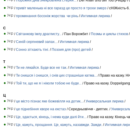
/
Порожніх днів знекровлена стерня...
/ Der Ritter und der Tod (Рицар і 
/
привіт маленька ні все гаразд це просто я трохи змерз
/ сНІЖність-6.
/
проминання босоніж жорства чи рінь
/
Интимная лирика
/
С
/
Світанкову імлу драглисту...
/ Пан Ворожбит /
Поэмы и циклы стихов
/
/
Синій серпневий запах...
/
Интимная лирика
/
/
Сонно зітхають тіні.
/
Поэзия для (про) детей
/
Т
/
Ти не лякайся. Буде все не так.
/
Интимная лирика
/
/
Ти снишся і снишся, і снів цих страшніше катма...
/ Право на казку. Ніч
/
Той ти, що не я і ніколи тобою не буде...
/ Право на казку. Doppelgange
Ц
/
це місто пізнає яке божевілля на дотик...
/
Универсальная лирика
/
/
це піднебіння хворе на екстаз
/ Середньовіччя - диптих. /
Универсал
/
Це, здається, кінець, і нема куди далі йти...
/ Право на казку. Кінець ча
/
Це, кажуть, прощання. Це, кажуть, назавжди. Зажди.
/
Интимная лир