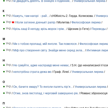
/
Їй двадцять дев'ять. В зіницях її годинник...
/
Универсальная лирика
/
К
/
Кажуть, там нагорі - рай...
/ сНІЖність-2. Герда. Колискова. /
Универс
/
Коли затихне дзенькіт рапір
/ Молитва /
Философская лирика
/
/
Крізь хащі й негоду, крізь морок і грім...
/ Щезник (з Гете) /
Переводы
/
М
/
Ми з тобою пропащі, мій янголе. Так повелося.
/
Философская лирик
/
Міф про створення світу. Знайди мене серед зела...
/
Интимная лири
Н
/
Не сумуйте, адже насправді мене немає,
/ S.H. (до ненаписаної п’єси
/
непотрібна страта-дежа вю
/ Граф. Лілеї. /
Универсальная лирика
/
О
/
Он, бачите хмару? То янголи палять пір’я...
/
Универсальная лирика
/
/
Отже, знов листопад, і черговий завершено рік.
/ Романс зброєносця
П