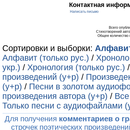
Контактная инфор
Написать письмо
Всего опубл
Стихотворений авто
Общее количество
Сортировки и выборки:
Алфавит
Алфавит (только рус.)
/
Хронолог
укр.)
/
Хронология (только рус.)
произведений (у+р)
/
Произведен
(у+р)
/
Песни в золотом аудиофо
произведения автора (у+р)
/
Все
Только песни с аудиофайлами (
Для получения
комментариев о г
строчек поэтических произведени