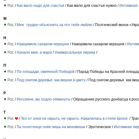
/
Как мало надо для счастья
/ Как мало для счастья нужно /
Интимная 
М
/
Мне трудно объяснить за что тебя люблю
/ Поэтический венок «Укр
Н
/
Накормила сахаром черешня
/ Накормила сахаром черешня /
Интим
/
Начало мая, а жара
/
Универсальная лирика
/
П
/
По площади, овеянной Победой
/ Парад Победы на Красной площад
/
Под снегом деревья как вишни в цвету
/ Под снегом деревья как виш
Р
/
Россияне, вы подло обмануты
/ Обращение русского донбасца к рос
Т
/
Тел от зноя не скрыть, не скрыть. Накалилась в степи броня.
/ Тра
/
Ты полотенце сняв лишь на мгновенье
/ Эротическое /
Интимная лир