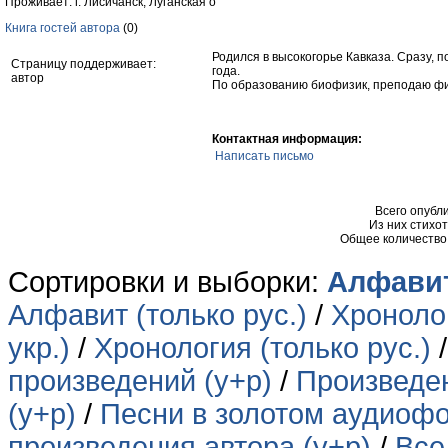
Проживает: г. Лисичанск, Луганская о
Книга гостей автора
(0)
Родился в высокогорье Кавказа. Сразу, п
Страницу поддерживает:
года.
автор
По образованию биофизик, преподаю физ
Контактная информация:
Написать письмо
Всего опубл
Из них стихо
Общее количество
Сортировки и выборки:
Алфавит
Алфавит (только рус.)
/
Хронолог
укр.)
/
Хронология (только рус.)
произведений (у+р)
/
Произведен
(у+р)
/
Песни в золотом аудиофо
произведения автора (у+р)
/
Все