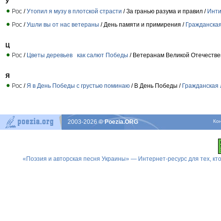
У
/
Утопил я музу в плотской страсти
/ За гранью разума и правил /
Инти
/
Ушли вы от нас ветераны
/ День памяти и примирения /
Гражданская
Ц
/
Цветы деревьев как салют Победы
/ Ветеранам Великой Отечестве
Я
/
Я в День Победы с грустью поминаю
/ В День Победы /
Гражданская 
2003-2026
© Poezia.ORG
Ко
«Поэзия и авторская песня Украины» — Интернет-ресурс для тех, к