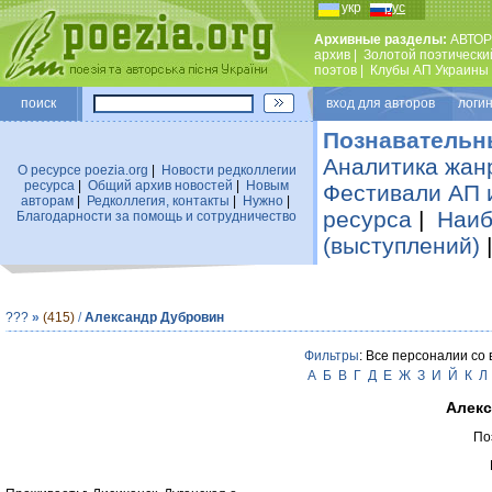
укр
рус
Архивные разделы:
АВТОР
архив
|
Золотой поэтически
поэтов
|
Клубы АП Украины
поиск
вход для авторов логин
Познавательн
Аналитика жан
О ресурсе poezia.org
|
Новости редколлегии
ресурса
|
Общий архив новостей
|
Новым
Фестивали АП 
авторам
|
Редколлегия, контакты
|
Нужно
|
ресурса
|
Наиб
Благодарности за помощь и сотрудничество
(выступлений)
???
»
(415)
/
Александр Дубровин
Фильтры
: Все персоналии со
А
Б
В
Г
Д
Е
Ж
З
И
Й
К
Л
Алекс
По