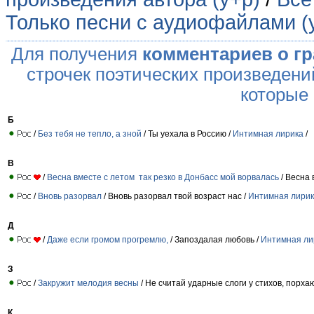
Только песни с аудиофайлами (
Для получения
комментариев о г
строчек поэтических произведени
которые
Б
/
Без тебя не тепло, а зной
/ Ты уехала в Россию /
Интимная лирика
/
В
/
Весна вместе с летом так резко в Донбасс мой ворвалась
/ Весна 
/
Вновь разорвал
/ Вновь разорвал твой возраст нас /
Интимная лири
Д
/
Даже если громом прогремлю,
/ Запоздалая любовь /
Интимная ли
З
/
Закружит мелодия весны
/ Не считай ударные слоги у стихов, порх
К