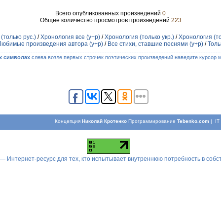
Всего опубликованных произведений
0
Общее количество просмотров произведений
223
(только рус.)
/
Хронология все (у+р)
/
Хронология (только укр.)
/
Хронология (то
Любимые произведения автора (у+р)
/
Все стихи, ставшие песнями (у+р)
/
Толь
х символах
слева возле первых строчек поэтических произведений наведите курсор 
Концепция
Николай Кротенко
Программирование
Tebenko.com
| I
 — Интернет-ресурс для тех, кто испытывает внутреннюю потребность в соб