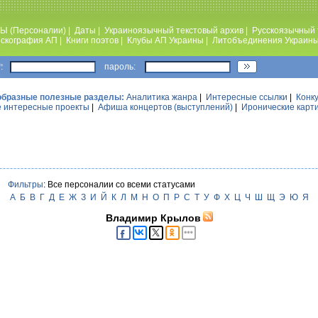
Ы (Персоналии)
|
Даты
|
Украиноязычный текстовый архив
|
Русскоязычный 
скография АП
|
Книги поэтов
|
Клубы АП Украины
|
Литобъединения Украин
:
пароль:
образные полезные разделы:
Аналитика жанра
|
Интересные ссылки
|
Конк
 интересные проекты
|
Афиша концертов (выступлений)
|
Иронические карт
Фильтры
: Все персоналии со всеми статусами
А
Б
В
Г
Д
Е
Ж
З
И
Й
К
Л
М
Н
О
П
Р
С
Т
У
Ф
Х
Ц
Ч
Ш
Щ
Э
Ю
Я
Владимир Крылов