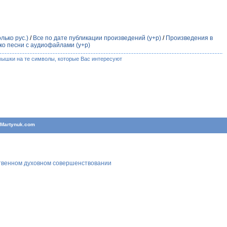
лько рус.)
/
Все по дате публикации произведений (у+р)
/
Произведения в
ко песни с аудиофайлами (у+р)
мышки на те символы, которые Вас интересуют
T
Martynuk.com
ственном духовном совершенствовании