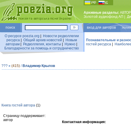
укр
рус
Архивные разделы:
АВТОР
Золотой аудиофонд АП
|
Ди
поиск
вход для авторов логин
О ресурсе poezia.org
|
Новости редколлегии
ресурса
|
Общий архив новостей
|
Новым
Познавательные и разно
авторам
|
Редколлегия, контакты
|
Нужно
|
гостей ресурса
|
Наиболее
Благодарности за помощь и сотрудничество
???
»
(415)
/
Владимир Крылов
Книга гостей автора
(1)
Страницу поддерживает:
автор
Контактная информация: