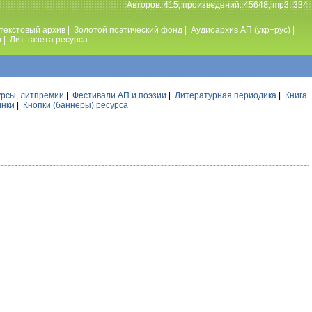
Авторов: 415, произведений: 45648, mp3: 334
текстовый архив
|
Золотой поэтический фонд
|
Аудиоархив АП (укр+рус)
|
ы
|
Лит. газета ресурса
урсы, литпремии
|
Фестивали АП и поэзии
|
Литературная периодика
|
Книга
инки
|
Кнопки (баннеры) ресурса