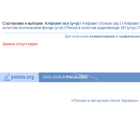
Сортировки и выборки:
Алфавит все (у+р)
/
Алфавит (только укр.)
/
Алфавит 
золотом поэтическом фонде (у+р)
/
Песни в золотом аудиофонде АП (у+р)
/
Для получения
комментариев о графически
Записи отсутствуют
2003-2026
© Poezia.ORG
«Поэзия и авторская песня Украины»