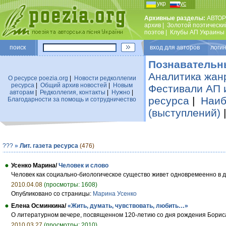
укр
рус
Архивные разделы:
АВТОР
архив
|
Золотой поэтически
поэтов
|
Клубы АП Украины
поиск
вход для авторов логин
Познавательн
Аналитика жан
О ресурсе poezia.org
|
Новости редколлегии
ресурса
|
Общий архив новостей
|
Новым
Фестивали АП 
авторам
|
Редколлегия, контакты
|
Нужно
|
ресурса
|
Наиб
Благодарности за помощь и сотрудничество
(выступлений)
???
»
Лит. газета ресурса
(476)
Усенко Марина/
Человек и слово
Человек как социально-биологическое существо живет одновремеенно в д
2010.04.08
(просмотры: 1608)
Опубликовано со страницы:
Марина Усенко
Елена Осминкина/
«Жить, думать, чувствовать, любить…»
О литературном вечере, посвященном 120-летию со дня рождения Борис
2010.03.27
(просмотры: 2010)