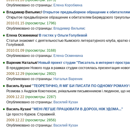
2010.01.28
(просмотры: 1875)
Опубликовано со страницы:
Елена Коробкина
Владимир Вильямс/
Открытое предвыборное обращение к обитателям 
Открытое предвыборное обращение к обитателям Бермудского треугольн
2010.01.15
(просмотры: 1796)
Опубликовано со страницы:
Владимир Вильямс
Елена Осминкина/
В гостях у Ольги Голубевой
Статья знакомит с деятельностью Кымского литературного клуба, кратко 
Голубевой.
2010.01.09
(просмотры: 3168)
Опубликовано со страницы:
Елена Осминкина
Вареник Наталья/
Новый проект студии "Писатель в интернет-простра
В преддверии Нового года в рамках студии состоялась презентация ново
2009.12.29
(просмотры: 2802)
Опубликовано со страницы:
Наталья Вареник
Василь Кузан/
"ТЕОРЕТИЧНО, Я МІГ БИ ПИСАТИ ПО ОДНОМУ РОМАНУ 
Розмова з Андрієм Кокотюхою, унікальним письменником і людиною, що не 
2009.12.22
(просмотры: 2287)
Опубликовано со страницы:
Василий Кузан
Василь Кузан/
"МЕНІ ЛЕГШЕ ПРАЦЮВАТИ В ДОРОЗІ, НІЖ УДОМА..."
Це просто Курков. Справжній.
2009.12.22
(просмотры: 2856)
Опубликовано со страницы:
Василий Кузан