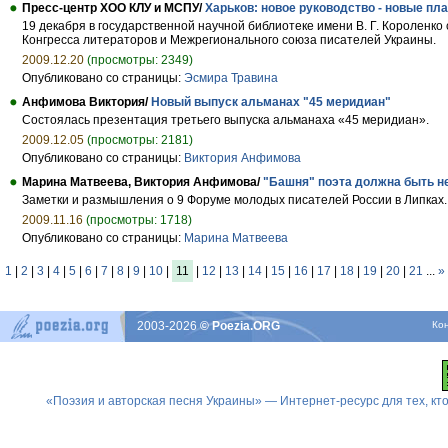
Пресс-центр ХОО КЛУ и МСПУ/
Харьков: новое руководство - новые пл
19 декабря в государственной научной библиотеке имени В. Г. Короленк
Конгресса литераторов и Межрегионального союза писателей Украины.
2009.12.20
(просмотры: 2349)
Опубликовано со страницы:
Эсмира Травина
Анфимова Виктория/
Новый выпуск альманах "45 меридиан"
Состоялась презентация третьего выпуска альманаха «45 меридиан».
2009.12.05
(просмотры: 2181)
Опубликовано со страницы:
Виктория Анфимова
Марина Матвеева, Виктория Анфимова/
"Башня" поэта должна быть не
Заметки и размышления о 9 Форуме молодых писателей России в Липках.
2009.11.16
(просмотры: 1718)
Опубликовано со страницы:
Марина Матвеева
1
|
2
|
3
|
4
|
5
|
6
|
7
|
8
|
9
|
10
|
11
|
12
|
13
|
14
|
15
|
16
|
17
|
18
|
19
|
20
|
21
...
»
2003-2026
© Poezia.ORG
Ко
«Поэзия и авторская песня Украины» — Интернет-ресурс для тех, к