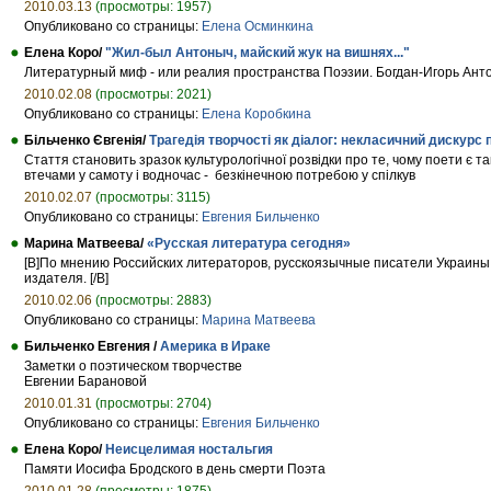
2010.03.13
(просмотры: 1957)
Опубликовано со страницы:
Елена Осминкина
Елена Коро/
"Жил-был Антоныч, майский жук на вишнях..."
Литературный миф - или реалия пространства Поэзии. Богдан-Игорь Ант
2010.02.08
(просмотры: 2021)
Опубликовано со страницы:
Елена Коробкина
Більченко Євгенія/
Трагедія творчості як діалог: некласичний дискурс п
Стаття становить зразок культурологічної розвідки про те, чому поети є та
втечами у самоту і водночас - безкінечною потребою у спілкув
2010.02.07
(просмотры: 3115)
Опубликовано со страницы:
Евгения Бильченко
Марина Матвеева/
«Русская литература сегодня»
[B]По мнению Российских литераторов, русскоязычные писатели Украины 
издателя. [/B]
2010.02.06
(просмотры: 2883)
Опубликовано со страницы:
Марина Матвеева
Бильченко Евгения /
Америка в Ираке
Заметки о поэтическом творчестве
Евгении Барановой
2010.01.31
(просмотры: 2704)
Опубликовано со страницы:
Евгения Бильченко
Елена Коро/
Неисцелимая ностальгия
Памяти Иосифа Бродского в день смерти Поэта