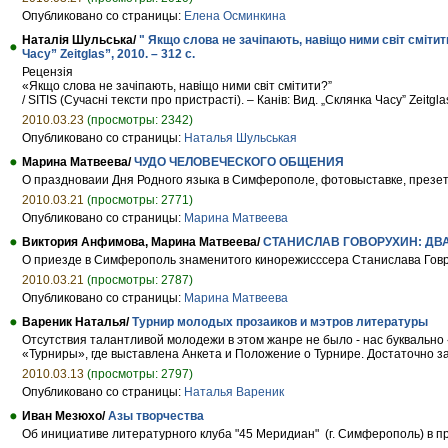
Опубликовано со страницы:
Елена Осминкина
Наталія Шульська/
" Якщо слова не зачіпають, навіщо ними світ смітити
Часу” Zeitglas”, 2010. – 312 с.
Рецензія
«Якщо слова не зачіпають, навіщо ними світ смітити?”
/ SITIS (Сучасні тексти про пристрасті). – Канів: Вид. „Склянка Часу” Zeitglas
2010.03.23
(просмотры: 2342)
Опубликовано со страницы:
Наталья Шульськая
Марина Матвеева/
ЧУДО ЧЕЛОВЕЧЕСКОГО ОБЩЕНИЯ
О праздноваии Дня Родного языка в Симферополе, фотовыставке, презета
2010.03.21
(просмотры: 2771)
Опубликовано со страницы:
Марина Матвеева
Виктория Анфимова, Марина Матвеева/
СТАНИСЛАВ ГОВОРУХИН: ДВ
О приезде в Симферополь знаменитого кинорежисссера Станислава Говр
2010.03.21
(просмотры: 2787)
Опубликовано со страницы:
Марина Матвеева
Вареник Наталья/
Турнир молодых прозаиков и мэтров литературы
Отсутствия талантливой молодежи в этом жанре не было - нас буквально 
«Турниры», где выставлена Анкета и Положение о Турнире. Достаточно за
2010.03.13
(просмотры: 2797)
Опубликовано со страницы:
Наталья Вареник
Иван Мезюхо/
Азы творчества
Об инициативе литературного клуба "45 Меридиан" (г. Симферополь) в 