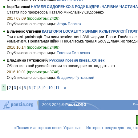
Ігор Павлюк/
НАТАЛЯ СИДОРЕНКО З РОДУ ШУДРЯ: ЧАРІВНА ЧАСТИ
Стаття про професора Наталю Миколаївну Сидоренко
2017.03.09
(просмотры: 2426)
Опубликовано со страницы:
Игорь Павлюк
Більченко Євгенія/
КАТЕГОРІЯ LOCALITY У ВИМІРІ КУЛЬТУРОЛОГІЇ ПОЛ
Три хвилі цивілізації. Три лики особистості. ЗМІ. Форуми. Блоги. Глобальн
Романтизм. Пропаганда війни і Нобелівська премія Бобу Ділану. Як погод
2016.10.14
(просмотры: 2498)
Опубликовано со страницы:
Евгения Бильченко
Владимир Гутковский/
Русская поэзия Киева. XXI век
Обзор киевской русской поэзии за последние пятнадцать лет
2016.10.01
(просмотры: 3746)
Опубликовано со страницы:
Владимир Гутковский
1
|
2
|
3
|
4
|
5
|
6
|
7
|
8
|
9
|
10
|
11
...
»
2003-2026
© Poezia.ORG
Ко
«Поэзия и авторская песня Украины» — Интернет-ресурс для тех, к