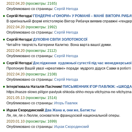
2022.04.20
(просмотры: 2165)
Опубликовано со страницы:
Сергій Негода
Сергій Негода/
ГЕНДЕРНІ «ГОНОРИ» У РОМАНІЇ – МАНІЇ ВІКТОРА Р
В оригінальній формі епістолярію Віктор Рибачук виявив справжні «гендер
2022.04.20
(просмотры: 1992)
Опубликовано со страницы:
Сергій Негода
Сергій Негода/
ДУХОВНІ СВІТИ ЗОЛОТОКОСОЇ
Читайте творчість Катерини Калитко. Вона варта вашої думки.
2022.04.20
(просмотры: 2112)
Опубликовано со страницы:
Сергій Негода
Сергій Негода/
Дослідження художньої сугестії під час менеджерської
Пропоную Вашій увазі «креативні» поради мудрого дідуся Савки в роботі 
2022.04.20
(просмотры: 2108)
Опубликовано со страницы:
Сергій Негода
Інтерв’ювала Наталія Пасічник/
ПИСЬМЕННИК ІГОР ПАВЛЮК: «ШКОДА Т
https://nasze-slowo.pl/igor-pavlyuk-shkoda-shho-moya-vitchyzna-ne-vitchyzna-
2021.05.13
(просмотры: 1514)
Опубликовано со страницы:
Игорь Павлюк
Ицхак Скородинский/
Два Жана и, они же, Батисты
Ля, ля, ля о Люлли, основателе французской национальной оперы.
2020.01.10
(просмотры: 1699)
Опубликовано со страницы:
Ицхак Скородинский