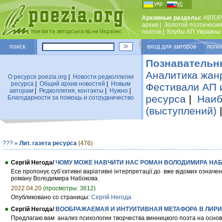
укр
рус
Архивные разделы:
АВТОР
архив
|
Золотой поэтически
поэтов
|
Клубы АП Украины
поиск
вход для авторов логин
Познавательн
Аналитика жан
О ресурсе poezia.org
|
Новости редколлегии
ресурса
|
Общий архив новостей
|
Новым
Фестивали АП 
авторам
|
Редколлегия, контакты
|
Нужно
|
ресурса
|
Наиб
Благодарности за помощь и сотрудничество
(выступлений)
???
»
Лит. газета ресурса
(476)
Сергій Негода/
ЧОМУ МОЖЕ НАВЧИТИ НАС РОМАН ВОЛОДИМИРА НАБ
Есе пропонує суб’єктивні варіативні інтерпретації до вже відомих означен
роману Володимира Набокова.
2022.04.20
(просмотры: 3612)
Опубликовано со страницы:
Сергій Негода
Сергій Негода/
ВООБРАЖАЕМАЯ И ИНТУИТИВНАЯ МЕТАФОРА В ЛИРИ
Предлагаю вам анализ психологии творчества винницкого поэта на основа