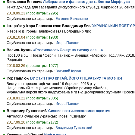
Бильченко Евгения/
Либерализм и фашизм: две таблетки Морфеуса
Текст доклада для заседания дискуссионного клуба Д. Жарких от 20 сентя
2019.09.23
(просмотры: 2295)
Опубликовано со страницы:
Евгения Бильченко
Інтерв*ю у Ігоря Павлюка взяв Володимир Лис/
УКРАЇНСЬКИЙ ПОЕТ У 
Інтерв’ю із Ігорем Павлюком взяв Володимир Лис
2018.10.04
(просмотры: 1983)
Опубликовано со страницы:
Игорь Павлюк
Василь Кузан/
«Розсипалось Сонце на тисячу лез …»
Про100 вірші: Поезії / Сергій Пантюк. – Вінниця: «Меркюрі Поділля», 2018.
Рецензія
2018.03.26
(просмотры: 1977)
Опубликовано со страницы:
Василий Кузан
Ігор Павлюк/
ВИСТУП ПРО КИТАЙ, ЙОГО ЛІТЕРАТУРУ ТА МО ЯНЯ
Виступ на презентації-читанні 19 березня 2018 р. у
Національній спілці письменників України роману «Жаба»,
журнальна версія якого надрукована в №1-2 цьогорічного журналу «Всесвіт
2018.03.22
(просмотры: 2305)
Опубликовано со страницы:
Игорь Павлюк
Владимир Гутковский/
Сияние поэтического многоцветия
Антологія сучасної української поезії "Свічадо"
2017.09.20
(просмотры: 2172)
Опубликовано со страницы:
Владимир Гутковский