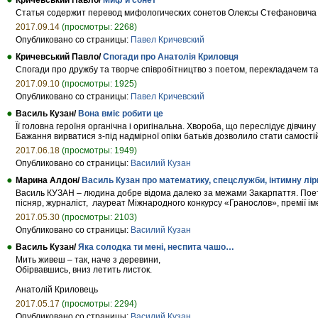
Кричевський Павло/
Миф и сонет
Статья содержит перевод мифологических сонетов Олексы Стефановича 
2017.09.14
(просмотры: 2268)
Опубликовано со страницы:
Павел Кричевский
Кричевський Павло/
Спогади про Анатолія Криловця
Спогади про дружбу та творче співробітництво з поетом, перекладачем т
2017.09.10
(просмотры: 1925)
Опубликовано со страницы:
Павел Кричевский
Василь Кузан/
Вона вміє робити це
Її головна героїня органічна і оригінальна. Хвороба, що переслідує дівчи
Бажання вирватися з-під надмірної опіки батьків дозволило стати самості
2017.06.18
(просмотры: 1949)
Опубликовано со страницы:
Василий Кузан
Марина Алдон/
Василь Кузан про математику, спецслужби, інтимну лір
Василь КУЗАН – людина добре відома далеко за межами Закарпаття. Поет-р
пісняр, журналіст, лауреат Міжнародного конкурсу «Гранослов», премії ім
2017.05.30
(просмотры: 2103)
Опубликовано со страницы:
Василий Кузан
Василь Кузан/
Яка солодка ти мені, неспита чашо…
Мить живеш – так, наче з деревини,
Обірвавшись, вниз летить листок.
Анатолій Криловець
2017.05.17
(просмотры: 2294)
Опубликовано со страницы:
Василий Кузан