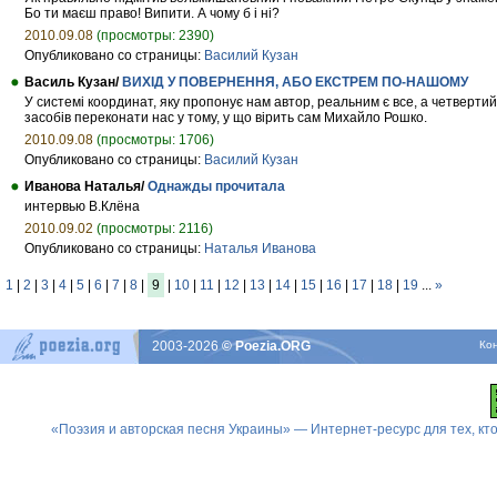
Бо ти маєш право! Випити. А чому б і ні?
2010.09.08
(просмотры: 2390)
Опубликовано со страницы:
Василий Кузан
Василь Кузан/
ВИХІД У ПОВЕРНЕННЯ, АБО ЕКСТРЕМ ПО-НАШОМУ
У системі координат, яку пропонує нам автор, реальним є все, а четверти
засобів переконати нас у тому, у що вірить сам Михайло Рошко.
2010.09.08
(просмотры: 1706)
Опубликовано со страницы:
Василий Кузан
Иванова Наталья/
Однажды прочитала
интервью В.Клёна
2010.09.02
(просмотры: 2116)
Опубликовано со страницы:
Наталья Иванова
1
|
2
|
3
|
4
|
5
|
6
|
7
|
8
|
9
|
10
|
11
|
12
|
13
|
14
|
15
|
16
|
17
|
18
|
19
...
»
2003-2026
© Poezia.ORG
Ко
«Поэзия и авторская песня Украины» — Интернет-ресурс для тех, к