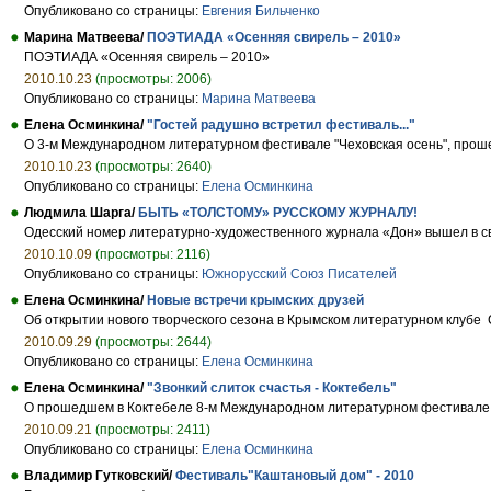
Опубликовано со страницы:
Евгения Бильченко
Марина Матвеева/
ПОЭТИАДА «Осенняя свирель – 2010»
ПОЭТИАДА «Осенняя свирель – 2010»
2010.10.23
(просмотры: 2006)
Опубликовано со страницы:
Марина Матвеева
Елена Осминкина/
"Гостей радушно встретил фестиваль..."
О 3-м Международном литературном фестивале "Чеховская осень", прошед
2010.10.23
(просмотры: 2640)
Опубликовано со страницы:
Елена Осминкина
Людмила Шарга/
БЫТЬ «ТОЛСТОМУ» РУССКОМУ ЖУРНАЛУ!
Одесский номер литературно-художественного журнала «Дон» вышел в све
2010.10.09
(просмотры: 2116)
Опубликовано со страницы:
Южнорусский Союз Писателей
Елена Осминкина/
Новые встречи крымских друзей
Об открытии нового творческого сезона в Крымском литературном клуб
2010.09.29
(просмотры: 2644)
Опубликовано со страницы:
Елена Осминкина
Елена Осминкина/
"Звонкий слиток счастья - Коктебель"
О прошедшем в Коктебеле 8-м Международном литературном фестивале 
2010.09.21
(просмотры: 2411)
Опубликовано со страницы:
Елена Осминкина
Владимир Гутковский/
Фестиваль"Каштановый дом" - 2010