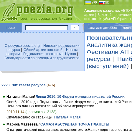
укр
рус
Архивные разделы:
АВТОР
архив
|
Золотой поэтически
поэтов
|
Клубы АП Украины
поиск
вход для авторов логин
Познавательн
Аналитика жан
О ресурсе poezia.org
|
Новости редколлегии
ресурса
|
Общий архив новостей
|
Новым
Фестивали АП 
авторам
|
Редколлегия, контакты
|
Нужно
|
ресурса
|
Наиб
Благодарности за помощь и сотрудничество
(выступлений)
???
»
Лит. газета ресурса
(476)
Наталья Малая/
Липки-2010. 10 Форум молодых писателей России.
Октябрь 2010 года. Подмосковье. Липки. Форум молодых писателей Росси
Немного личных впечатлений об этом мероприятии.
2010.11.14
(просмотры: 2138)
Опубликовано со страницы:
Наталья Малая
Марина Матвеева /
САМАЯ АБСУРДНАЯ ТОЧКА ПЛАНЕТЫ
О патриотической поэзии в крымском контексте.На примере творчества а