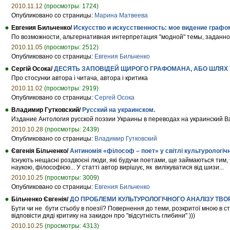
2010.11.12
(просмотры: 1724)
Опубликовано со страницы:
Марина Матвеева
Евгения Бильченко/
Искусство и искусственность: мое видение графо
По возможности, альтернативная интерпретация "модной" темы, заданно
2010.11.05
(просмотры: 2512)
Опубликовано со страницы:
Евгения Бильченко
Сергій Осока/
ДЕСЯТЬ ЗАПОВІДЕЙ ЩИРОГО ГРАФОМАНА, АБО ШЛЯХ У
Про стосунки автора і читача, автора і критика
2010.11.02
(просмотры: 2919)
Опубликовано со страницы:
Сергей Осока
Владимир Гутковский/
Русский на украинском.
Издание Антология русской поэзии Украины в переводах на украинский В
2010.10.28
(просмотры: 2439)
Опубликовано со страницы:
Владимир Гутковский
Євгенія Більченко/
Антиномія «філософ – поет» у світлі культурологіч
Існують нещасні роздвоєні люди, які будучи поетами, ще займаються тим, 
наукою, філософією... У статті автор вирішує, як вилікуватися від шизи...
2010.10.25
(просмотры: 3009)
Опубликовано со страницы:
Евгения Бильченко
Більченко Євгенія/
ДО ПРОБЛЕМИ КУЛЬТУРОЛОГІЧНОГО АНАЛІЗУ ТВОРЧОСТ
Бути чи не бути стьобу в поезії? Повернення до теми, розкритої мною в ста
відповісти дяді критику на закидон про "відсутність глибини" )))
2010.10.25
(просмотры: 4313)