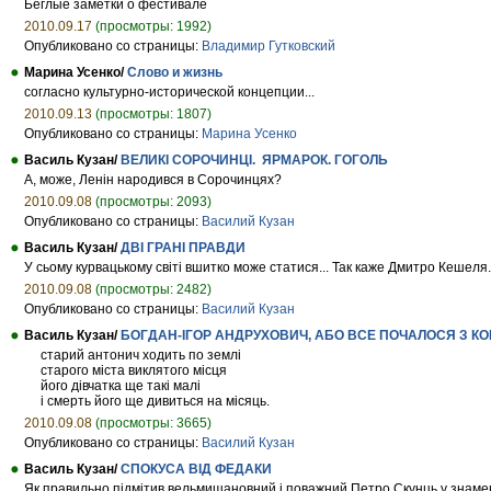
Беглые заметки о фестивале
2010.09.17
(просмотры: 1992)
Опубликовано со страницы:
Владимир Гутковский
Марина Усенко/
Слово и жизнь
согласно культурно-исторической концепции...
2010.09.13
(просмотры: 1807)
Опубликовано со страницы:
Марина Усенко
Василь Кузан/
ВЕЛИКІ СОРОЧИНЦІ. ЯРМАРОК. ГОГОЛЬ
А, може, Ленін народився в Сорочинцях?
2010.09.08
(просмотры: 2093)
Опубликовано со страницы:
Василий Кузан
Василь Кузан/
ДВІ ГРАНІ ПРАВДИ
У сьому курвацькому світі вшитко може статися... Так каже Дмитро Кешеля. 
2010.09.08
(просмотры: 2482)
Опубликовано со страницы:
Василий Кузан
Василь Кузан/
БОГДАН-ІГОР АНДРУХОВИЧ, АБО ВСЕ ПОЧАЛОСЯ З К
старий антонич ходить по землі
старого міста виклятого місця
його дівчатка ще такі малі
і смерть його ще дивиться на місяць.
2010.09.08
(просмотры: 3665)
Опубликовано со страницы:
Василий Кузан
Василь Кузан/
СПОКУСА ВІД ФЕДАКИ
Як правильно підмітив вельмишановний і поважний Петро Скунць у знаменитом