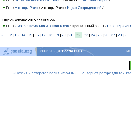
/
А птицы Рамо
/ А птицы Рамо /
Ицхак Скородинский
/
Опубликовано:
2015
/
сентябрь
/
Смотрю печально я в твои глаза
/ Прощальный сонет /
Павел Кричев
«
...
12
|
13
|
14
|
15
|
16
|
17
|
18
|
19
|
20
|
21
|
22
|
23
|
24
|
25
|
26
|
27
|
28
|
29
2003-2026
© Poezia.ORG
Ко
«Поэзия и авторская песня Украины» — Интернет-ресурс для тех, к