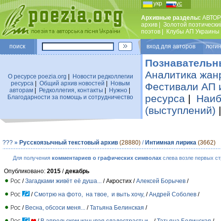
укр
рус
Архивные разделы:
АВТОР
архив
|
Золотой поэтически
поэтов
|
Клубы АП Украины
поиск
вход для авторов логин
Познавательн
Аналитика жан
О ресурсе poezia.org
|
Новости редколлегии
ресурса
|
Общий архив новостей
|
Новым
Фестивали АП 
авторам
|
Редколлегия, контакты
|
Нужно
|
ресурса
|
Наиб
Благодарности за помощь и сотрудничество
(выступлений)
???
»
Русскоязычный текстовый архив
(28880)
/
Интимная лирика
(3662)
Для получения
комментариев о графических символах
слева возле первых ст
Опубликовано:
2015
/
декабрь
/
Загадками живёт её душа...
/ Акростих /
Алексей Борычев
/
/
Смотрю на фото, на твое, и выть хочу,
/
Андрей Соболев
/
/
Весна, обсоси меня...
/
Татьяна Белинская
/
/
В апрельском изнывая сладострастьи...
/
Татьяна Белинская
/