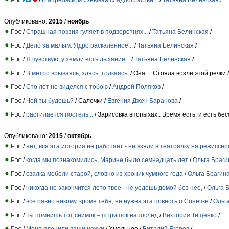
Опубликовано:
2015
/
ноябрь
/
Страшная поэзия гуляет в подворотнях...
/
Татьяна Белинская
/
/
Дело за малым. Ядро раскаленное...
/
Татьяна Белинская
/
/
Я чувствую, у земли есть дыхание...
/
Татьяна Белинская
/
/
В метро врываясь, злясь, толкаясь,
/ Она… Стояла возле этой речки 
/
Сто лет не виделся с тобою
/
Андрей Поляков
/
/
Чей ты будешь?
/ Салочки /
Евгения Джен Баранова
/
/
растилается постель...
/ Зарисовка впопыхах.. Время есть, и есть бес
Опубликовано:
2015
/
октябрь
/
нет, вся эта история не работает - не взяли в театралку на режиссер
/
когда мы познакомились, Марине было семнадцать лет
/
Ольга Браги
/
свалка мебели старой, словно из хроник чумного года
/
Ольга Брагин
/
никогда не закончится лето твое - не уедешь домой без нее,
/
Ольга 
/
всё равно никому, кроме тебя, не нужна эта повесть о Сонечке
/
Ольг
/
Ты помнишь тот снимок – штришок напослед
/
Виктория Тищенко
/
/
Меня пленили ваши ножки
/ Хмельное /
Виталий Егоров
/