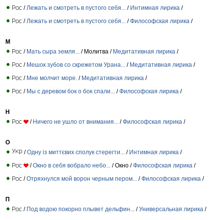
/
Лежать и смотреть в пустого себя...
/
Интимная лирика
/
/
Лежать и смотреть в пустого себя...
/
Философская лирика
/
М
/
Мать сыра земля...
/ Молитва /
Медитативная лирика
/
/
Мешок зубов со скрежетом Урана...
/
Медитативная лирика
/
/
Мне молчит море.
/
Медитативная лирика
/
/
Мы с деревом бок о бок спали...
/
Философская лирика
/
Н
/
Ничего не ушло от внимания...
/
Философская лирика
/
О
/
Одну із миттєвих сполук стерегти...
/
Интимная лирика
/
/
Окно в себя вобрало небо...
/ Окно /
Философская лирика
/
/
Отряхнулся мой ворон черным пером...
/
Философская лирика
/
П
/
Под водою покорно плывет дельфин...
/
Универсальная лирика
/