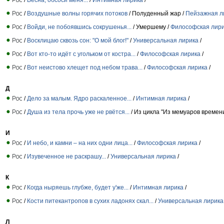
/
Воздушные волны горячих потоков
/ Полуденный жар /
Пейзажная л
/
Войди, не побоявшись сокрушенья...
/ Умершему /
Философская лир
/
Восклицаю сквозь сон: "О мой блог!"
/
Универсальная лирика
/
/
Вот кто-то идёт с угольком от костра...
/
Философская лирика
/
/
Вот неистово хлещет под небом трава...
/
Философская лирика
/
Д
/
Дело за малым. Ядро раскаленное...
/
Интимная лирика
/
/
Душа из тела прочь уже не рвётся...
/ Из цикла "Из мемуаров времени
И
/
И небо, и камни – на них одни лица...
/
Философская лирика
/
/
Изувеченное не раскрашу...
/
Универсальная лирика
/
К
/
Когда ныряешь глубже, будет у'же...
/
Интимная лирика
/
/
Кости питекантропов в сухих ладонях скал...
/
Универсальная лирика
Л