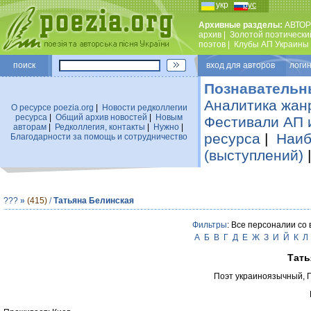
укр
рус
Архивные разделы:
АВТОР
архив
|
Золотой поэтически
поэтов
|
Клубы АП Украины
поиск
вход для авторов логин
Познавательн
Аналитика жан
О ресурсе poezia.org
|
Новости редколлегии
ресурса
|
Общий архив новостей
|
Новым
Фестивали АП 
авторам
|
Редколлегия, контакты
|
Нужно
|
ресурса
|
Наиб
Благодарности за помощь и сотрудничество
(выступлений)
???
»
(415)
/
Татьяна Белинская
Фильтры
: Все персоналии со
А
Б
В
Г
Д
Е
Ж
З
И
Й
К
Л
Тать
Поэт украиноязычный, 