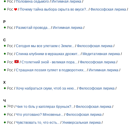
/
Половина седьмого
/
Интимная лирика
/
/
Почему тайна выбора скрыта во вкусе?..
/
Философская лирика
/
Р
/
Размотай провода...
/
Интимная лирика
/
С
/
Сегодня мы все улетаем с Земли...
/
Философская лирика
/
/
Спинка клубники в мурашках дрожит...
/
Медитативная лирика
/
/
Столетний зной - великая пора...
/
Философская лирика
/
/
Страшная поэзия гуляет в подворотнях...
/
Интимная лирика
/
Х
/
Хочу набраться скуки, чтоб за нею...
/
Философская лирика
/
Ч
/
Чия то біль у капілярах бруньок?..
/
Философская лирика
/
/
Что уготовано? Мгновенье...
/
Философская лирика
/
/
Чувствовать то, что есть...
/
Универсальная лирика
/