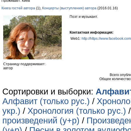
Проживает: Киев
Книга гостей автора
(1),
Концерты (выступления) автора
(2016.01.16)
Поэт и музыкант.
Контактная информация:
Web1:
http://https://www.facebook.com
Страницу поддерживает:
автор
Всего опубл
Общее количество
Сортировки и выборки:
Алфавит
Алфавит (только рус.)
/
Хронолог
укр.)
/
Хронология (только рус.)
произведений (у+р)
/
Произведен
(у+р)
/
Песни в золотом аудиофо