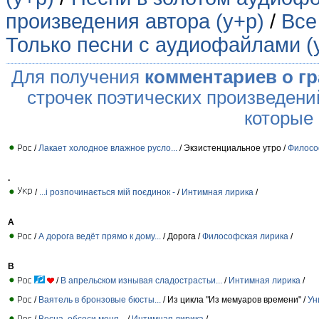
произведения автора (у+р)
/
Все
Только песни с аудиофайлами (
Для получения
комментариев о г
строчек поэтических произведени
которые
/
Лакает холодное влажное русло...
/ Экзистенциальное утро /
Филосо
.
/
...і розпочинається мій поєдинок -
/
Интимная лирика
/
А
/
А дорога ведёт прямо к дому...
/ Дорога /
Философская лирика
/
В
/
В апрельском изнывая сладострастьи...
/
Интимная лирика
/
/
Ваятель в бронзовые бюсты...
/ Из цикла "Из мемуаров времени" /
Ун
/
Весна, обсоси меня...
/
Интимная лирика
/