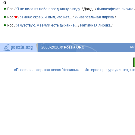
Я
/
Я не пила из неба праздничную воду.
/ Дождь /
Философская лирика
/
Я небо скреб. Я выл, что нет...
/
Универсальная лирика
/
/
Я чувствую, у земли есть дыхание...
/
Интимная лирика
/
2003-2026
© Poezia.ORG
Ко
«Поэзия и авторская песня Украины» — Интернет-ресурс для тех, к