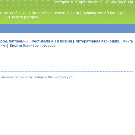
Авторов: 415, произведений: 45648, mp3: 334
текстовый архив
|
Золотой поэтический фонд
|
Аудиоархив АП (укр+рус)
|
ы
|
Лит. газета ресурса
урсы, литпремии
|
Фестивали АП и поэзии
|
Литературная периодика
|
Книга
инки
|
Кнопки (баннеры) ресурса
мышки на те символы, которые Вас интересуют