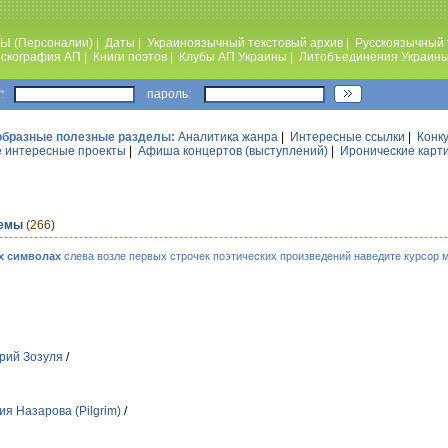
Ы (Персоналии)
|
Даты
|
Украиноязычный текстовый архив
|
Русскоязычный 
скография АП
|
Книги поэтов
|
Клубы АП Украины
|
Литобъединения Украин
:
пароль:
образные полезные разделы:
Аналитика жанра
|
Интересные ссылки
|
Конк
 интересные проекты
|
Афиша концертов (выступлений)
|
Иронические карт
темы
(266)
х символах
слева возле первых строчек поэтических произведений наведите курсор 
рий Зозуля
/
ия Назарова (Pilgrim)
/