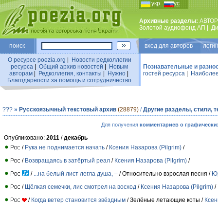
укр
рус
Архивные разделы:
АВТОР
Золотой аудиофонд АП
|
Ди
поиск
вход для авторов логин
О ресурсе poezia.org
|
Новости редколлегии
ресурса
|
Общий архив новостей
|
Новым
Познавательные и разно
авторам
|
Редколлегия, контакты
|
Нужно
|
гостей ресурса
|
Наиболее
Благодарности за помощь и сотрудничество
???
»
Русскоязычный текстовый архив
(28879)
/
Другие разделы, стили, 
Для получения
комментариев о графически
Опубликовано:
2011
/
декабрь
/
Рука не поднимается начать
/
Ксения Назарова (Pilgrim)
/
/
Возвращаясь в затёртый реал
/
Ксения Назарова (Pilgrim)
/
/
...на белый лист легла душа, –
/ Относительно взрослая песня /
Ю
/
Щёлкая семечки, лис смотрел на восход
/
Ксения Назарова (Pilgrim)
/
/
Когда ветер становится звёздным
/ Зелёные летающие коты /
Ксен