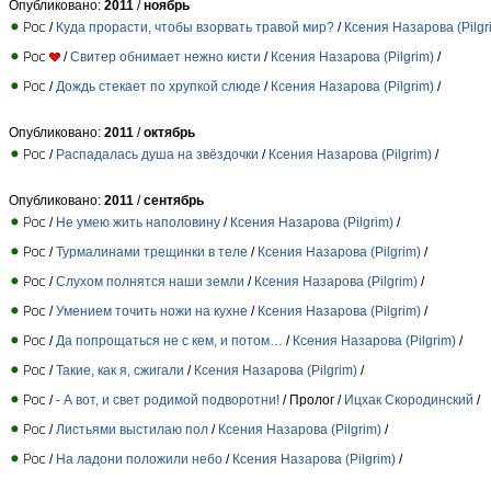
Опубликовано:
2011
/
ноябрь
/
Куда прорасти, чтобы взорвать травой мир?
/
Ксения Назарова (Pilgr
/
Свитер обнимает нежно кисти
/
Ксения Назарова (Pilgrim)
/
/
Дождь стекает по хрупкой слюде
/
Ксения Назарова (Pilgrim)
/
Опубликовано:
2011
/
октябрь
/
Распадалась душа на звёздочки
/
Ксения Назарова (Pilgrim)
/
Опубликовано:
2011
/
сентябрь
/
Не умею жить наполовину
/
Ксения Назарова (Pilgrim)
/
/
Турмалинами трещинки в теле
/
Ксения Назарова (Pilgrim)
/
/
Слухом полнятся наши земли
/
Ксения Назарова (Pilgrim)
/
/
Умением точить ножи на кухне
/
Ксения Назарова (Pilgrim)
/
/
Да попрощаться не с кем, и потом…
/
Ксения Назарова (Pilgrim)
/
/
Такие, как я, сжигали
/
Ксения Назарова (Pilgrim)
/
/
- А вот, и свет родимой подворотни!
/ Пролог /
Ицхак Скородинский
/
/
Листьями выстилаю пол
/
Ксения Назарова (Pilgrim)
/
/
На ладони положили небо
/
Ксения Назарова (Pilgrim)
/