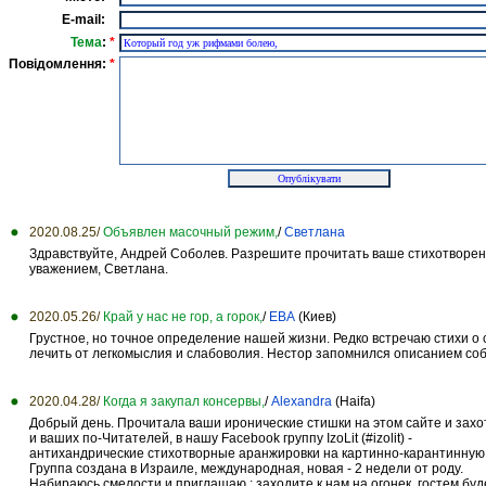
E-mail:
Тема
:
*
Повідомлення:
*
2020.08.25/
Объявлен масочный режим,
/
Светлана
Здравствуйте, Андрей Соболев. Разрешите прочитать ваше стихотворение
уважением, Светлана.
2020.05.26/
Край у нас не гор, а горок,
/
ЕВА
(Киев)
Грустное, но точное определение нашей жизни. Редко встречаю стихи о 
лечить от легкомыслия и слабоволия. Нестор запомнился описанием соб
2020.04.28/
Когда я закупал консервы,
/
Alexandra
(Haifa)
Добрый день. Прочитала ваши иронические стишки на этом сайте и захот
и ваших по-Читателей, в нашу Facebook группу IzoLit (#izolit) -
антихандрические стихотворные аранжировки на картинно-карантинную 
Группа создана в Израиле, международная, новая - 2 недели от роду.
Набираюсь смелости и приглашаю : заходите к нам на огонек, гостем буд