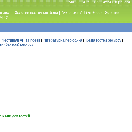
Авторiв: 415, творiв: 45647, mp3: 334
й архів
|
Золотий поетичний фонд
|
Аудiоархiв АП (укр+рос)
|
Золотий
сурсу
|
Фестивалi АП та поезiї
|
Літературна періодика
|
Книга гостей ресурсу
|
ки (банери) ресурсу
 книги для гостей