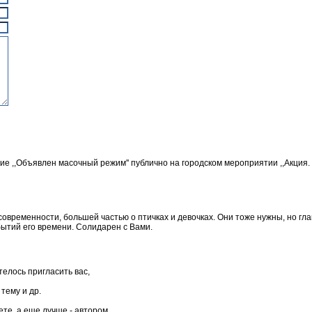
 ,,Объявлен масочный режим'' публично на городском мероприятии ,,Акция. С
современности, большей частью о птичках и девочках. Они тоже нужны, но гл
ытий его времени. Солидарен с Вами.
елось пригласить вас,
тему и др.
ете, а еще лучше - автором.