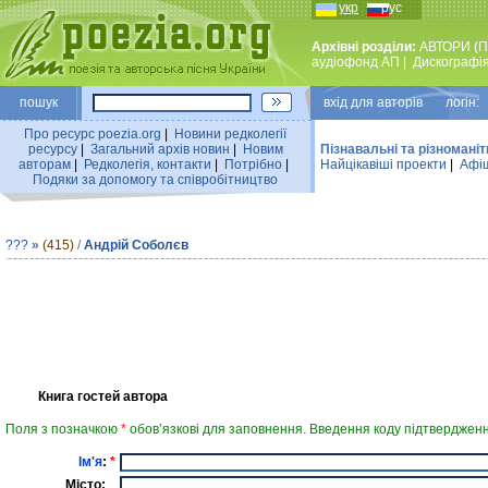
укр
рус
Архівні розділи:
АВТОРИ (П
аудiофонд АП
|
Дискографi
пошук
вхiд для авторiв логін:
Про ресурс poezia.org
|
Новини редколегiї
ресурсу
|
Загальний архiв новин
|
Новим
Пізнавальні та різноманіт
авторам
|
Редколегiя, контакти
|
Потрiбно
|
Найцiкавiшi проекти
|
Афіш
Подяки за допомогу та співробітництво
???
»
(415)
/
Андрій Соболєв
Книга гостей автора
Поля з позначкою
*
обов’язкові для заповнення. Введення коду підтвердженн
Ім'я
:
*
Місто: