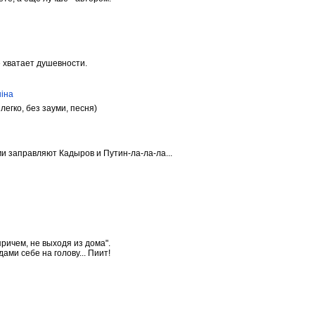
е хватает душевности.
ніна
егко, без зауми, песня)
и заправляют Кадыров и Путин-ла-ла-ла...
причем, не выходя из дома".
ами себе на голову... Пиит!