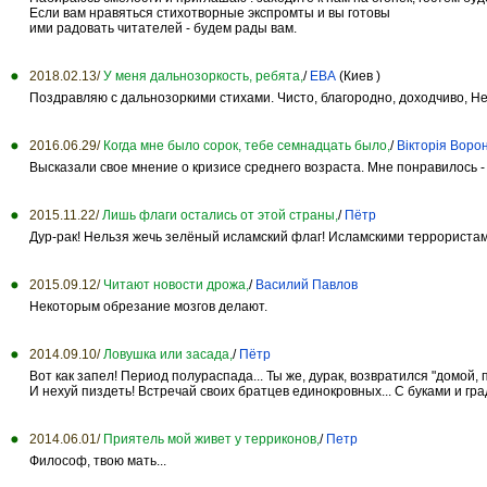
Если вам нравяться стихотворные экспромты и вы готовы
ими радовать читателей - будем рады вам.
2018.02.13/
У меня дальнозоркость, ребята,
/
ЕВА
(Киев )
Поздравляю с дальнозоркими стихами. Чисто, благородно, доходчиво, Н
2016.06.29/
Когда мне было сорок, тебе семнадцать было,
/
Вікторія Воро
Высказали свое мнение о кризисе среднего возраста. Мне понравилось - л
2015.11.22/
Лишь флаги остались от этой страны,
/
Пётр
Дур-рак! Нельзя жечь зелёный исламский флаг! Исламскими террористам
2015.09.12/
Читают новости дрожа,
/
Василий Павлов
Некоторым обрезание мозгов делают.
2014.09.10/
Ловушка или засада,
/
Пётр
Вот как запел! Период полураспада... Ты же, дурак, возвратился "домой, 
И нехуй пиздеть! Встречай своих братцев единокровных... С буками и град
2014.06.01/
Приятель мой живет у терриконов,
/
Петр
Философ, твою мать...