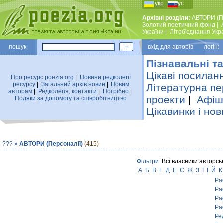
укр
рус
Архівні розділи:
АВТОРИ (П
Золотий поетичний фонд
|
України
|
Лiтоб'єднання Укр
пошук
вхiд для авторiв логін:
Пізнавальні та
Цікаві посилан
Про ресурс poezia.org
|
Новини редколегiї
ресурсу
|
Загальний архiв новин
|
Новим
Літературна пе
авторам
|
Редколегiя, контакти
|
Потрiбно
|
проекти
|
Афіша
Подяки за допомогу та співробітництво
Цікавинки і нов
???
»
АВТОРИ (Персоналії)
(415)
Фільтри
: Всі власники авторсь
А
Б
В
Г
Д
Е
Є
Ж
З
І
Ї
Й
К
Ра
Ра
Ра
Ра
Ре