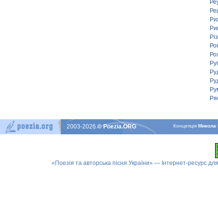
Ре
Ре
Ри
Ри
Рі
Ро
Ро
Ру
Ру
Ру
Ру
Ря
2003-2026
© Poezia.ORG
Концепцiя
Микола 
«Поезія та авторська пісня України» — Інтернет-ресурс для