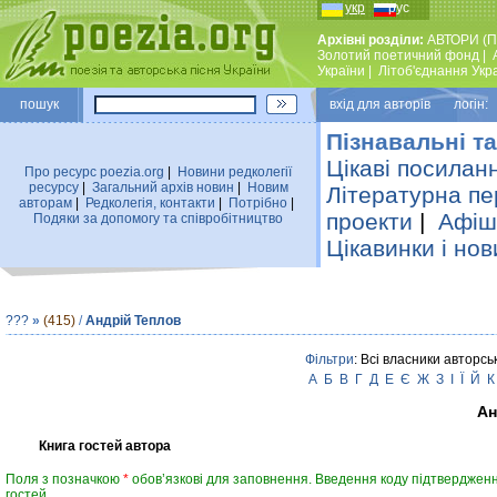
укр
рус
Архівні розділи:
АВТОРИ (П
Золотий поетичний фонд
|
України
|
Лiтоб'єднання Укр
пошук
вхiд для авторiв логін:
Пізнавальні та
Цікаві посилан
Про ресурс poezia.org
|
Новини редколегiї
ресурсу
|
Загальний архiв новин
|
Новим
Літературна пе
авторам
|
Редколегiя, контакти
|
Потрiбно
|
проекти
|
Афіша
Подяки за допомогу та співробітництво
Цікавинки і нов
???
»
(415)
/
Андрій Теплов
Фільтри
: Всі власники авторсь
А
Б
В
Г
Д
Е
Є
Ж
З
І
Ї
Й
К
Ан
Книга гостей автора
Поля з позначкою
*
обов’язкові для заповнення. Введення коду підтвердженн
гостей