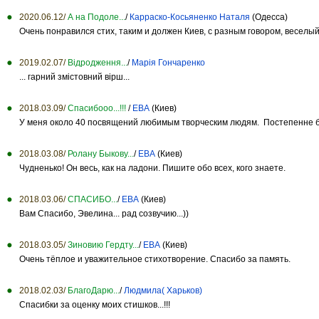
2020.06.12/
А на Подоле...
/
Карраско-Косьяненко Наталя
(Одесса)
Очень понравился стих, таким и должен Киев, с разным говором, веселый
2019.02.07/
Відродження...
/
Марія Гончаренко
... гарний змістовний вірш...
2018.03.09/
Спасибооо...!!!
/
ЕВА
(Киев)
У меня около 40 посвящений любимым творческим людям. Постепенне буд
2018.03.08/
Ролану Быкову...
/
ЕВА
(Киев)
Чудненько! Он весь, как на ладони. Пишите обо всех, кого знаете.
2018.03.06/
СПАСИБО...
/
ЕВА
(Киев)
Вам Спасибо, Эвелина... рад созвучию...))
2018.03.05/
Зиновию Гердту...
/
ЕВА
(Киев)
Очень тёплое и уважительное стихотворение. Спасибо за память.
2018.02.03/
БлагоДарю...
/
Людмила( Харьков)
Спасибки за оценку моих стишков...!!!