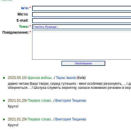
Ім'я
:
*
Місто:
E-mail:
Тема
:
*
Повідомлення:
*
2025.05.10/
фреска войны...
/
Тарас Іванів
(Київ)
давно читаю Ваші твори, серед тутешніх - мені особливо резонують, ... і
обернеться.....! Шолуха служить зернятку, запаси поживних речовин в зерня
2021.01.29/
Первое слово...
/
Виктория Тищенко
Круто!
2021.01.29/
Первое слово...
/
Виктория Тищенко
Круто!