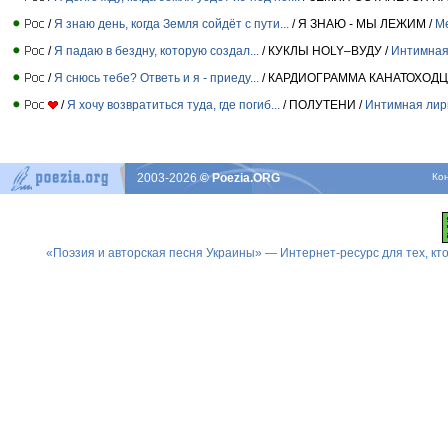
/
Я знаю день, когда Земля сойдёт с пути...
/ Я ЗНАЮ - МЫ ЛЕЖИМ /
М
/
Я падаю в бездну, которую создал...
/ КУКЛЫ HOLY–ВУДУ /
Интимная
/
Я снюсь тебе? Ответь и я - приеду...
/ КАРДИОГРАММА КАНАТОХОДЦ
/
Я хочу возвратиться туда, где погиб...
/ ПОЛУТЕНИ /
Интимная лир
2003-2026
© Poezia.ORG
Ко
«Поэзия и авторская песня Украины» — Интернет-ресурс для тех, к