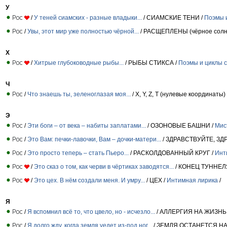
У
/
У теней сиамских - разные владыки...
/ СИАМСКИЕ ТЕНИ /
Поэмы и
/
Увы, этот мир уже полностью чёрной...
/ РАСЩЕПЛЕНЫ (чёрное солн
Х
/
Хитрые глубоководные рыбы...
/ РЫБЫ СТИКСА /
Поэмы и циклы с
Ч
/
Что знаешь ты, зеленоглазая моя...
/ X, Y, Z, T (нулевые координаты)
Э
/
Эти боги – от века – набиты заплатами...
/ ОЗОНОВЫЕ БАШНИ /
Мис
/
Это Вам: печки-лавочки, Вам – дочки-матери...
/ ЗДРАВСТВУЙТЕ, З
/
Это просто теперь – стать Пьеро...
/ РАСКОЛДОВАННЫЙ КРУГ /
Инт
/
Это сказ о том, как черви в чёртиках заводятся...
/ КОНЕЦ ТУННЕЛ
/
Это цех. В нём создали меня. И умру...
/ ЦЕХ /
Интимная лирика
/
Я
/
Я вспомнил всё то, что цвело, но - исчезло...
/ АЛЛЕРГИЯ НА ЖИЗНЬ
/
Я долго жду, когда земля уедет из-под ног...
/ ЗЕМЛЯ ОСТАНЕТСЯ НА