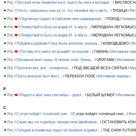
/
Пёстрая ночь первобытна и, будто бы нега в колодце...
/ ВИСОКОСН
/
Плоть - наказанье нам за то, что тянемся мы к свету...
/ ТРОИЦА /
Ре
/
Под вечер гадают в глубоком окне наважденья...
/ ПОХОД /
Универс
/
Пожертвуйте Богу на водку! И - к чёрту...
/ МЕРИДИАН ЛЕГКОМЫСЛИ
/
Пожертвуйте Богу на водку! И - к чёрту...
/ МЕРИДИАН ЛЕГКОМЫСЛИ
/
Пойдём в церковь? Она была ангелом, знаешь...
/ КОМОДЕДОВО /
Ре
/
Потому что никто не возьмёт на поруки...
/ ГАВАНЬ /
Интимная лир
/
Прозвони мою глушь. Я люблю тебя. Очень...
/ ОРИГАМИ /
Интимная 
/
Пропало всё, всё – появилось...
/ ПОД ЗВЕЗДОЙ ВСЕХ СВЯТЫХ /
Ме
/
Пусть вначале был Жест...
/ ПЕРЕКАТИ-ПОЛЕ /
Интимная лирика
/
Р
/
Радость моя, наш сентябрь – ушёл...
/ БЕЛЫЙ ШУМЕР /
Интимная 
С
/
С утра пойдёт толчёный снег...
/ С утра пойдёт толчёный снег... /
Инт
/
Своих мы, по подобью, прорастили двойников...
/ ОСТАНОВИТЬ КОН
/
Сегодня в похмельи сидел на балконе и думал...
/ THE DARK FUTURE