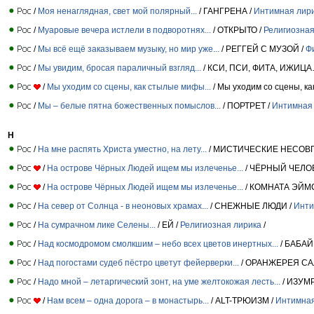
/
Моя ненаглядная, свет мой полярный...
/ ГАНГРЕНА /
Интимная лир
/
Муаровые вечера истлели в подворотнях...
/ ОТКРЫТО /
Религиозная
/
Мы всё ещё заказываем музыку, но мир уже...
/ РЕГГЕЙ С МУЗОЙ /
Ф
/
Мы увидим, бросая параличный взгляд...
/ КСИ, ПСИ, ФИТА, ИЖИЦА
/
Мы уходим со сцены, как стылые мифы...
/ Мы уходим со сцены, ка
/
Мы – белые пятна божественных помыслов...
/ ПОРТРЕТ /
Интимная
Н
/
На мне распять Христа уместно, на лету...
/ МИСТИЧЕСКИЕ НЕСОВ
/
На острове Чёрных Людей ищем мы излеченье...
/ ЧЁРНЫЙ ЧЕЛО
/
На острове Чёрных Людей ищем мы излеченье...
/ КОМНАТА ЭЙМ
/
На север от Солнца - в неоновых храмах...
/ СНЕЖНЫЕ ЛЮДИ /
Инти
/
На сумрачном лике Селены...
/ ЕЙ /
Религиозная лирика
/
/
Над космодромом смолкшим – небо всех цветов инертных...
/ БАБАЙ
/
Над погостами судеб пёстро цветут фейерверки...
/ ОРАНЖЕРЕЯ СА
/
Надо мной – летаргический зонт, на уме желтокожая лесть...
/ ИЗУМ
/
Нам всем – одна дорога – в монастырь...
/ ALT-ТРЮИЗМ /
Интимная