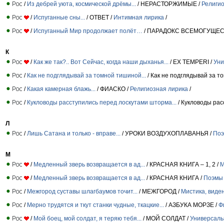
/
Из дебрей уюта, космической дрёмы...
/ НЕРАСТОРЖИМЫЕ /
Религи
/
Испуганные сны...
/ ОТВЕТ /
Интимная лирика
/
/
Испуганный Мир продолжает полёт…
/ ПАРАДОКС ВСЕМОГУЩЕС
К
/
Как же так?.. Вот Сейчас, когда наши дыханья...
/ EX TEMPERI /
Уни
/
Как не подглядывай за томной тишиной...
/ Как не подглядывай за то
/
Какая камерная блажь...
/ ФИАСКО /
Религиозная лирика
/
/
Кукловоды расступились перед лоскутами шторма...
/ Кукловоды рас
Л
/
Лишь Сатана и только - вправе...
/ УРОКИ ВОЗДУХОПЛАВАНЬЯ /
Поэ
М
/
Медленный зверь возвращается в ад...
/ КРАСНАЯ КНИГА – 1, 2 /
М
/
Медленный зверь возвращается в ад...
/ КРАСНАЯ КНИГА /
Поэмы 
/
Межгород суставы шлагбаумов точит...
/ МЕЖГОРОД /
Мистика, виде
/
Мерно трудятся и ткут станки чудные, ткацкие...
/ АЗБУКА МОРЗЕ /
Ф
/
Мой боец, мой солдат, я теряю тебя...
/ МОЙ СОЛДАТ /
Универсаль