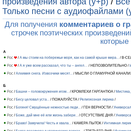
произведения автора (у+р)
/
Все
Только песни с аудиофайлами (
Для получения
комментариев о г
строчек поэтических произведени
которые
А
/
А мы стоим на побережьи моря, как на самой крыше мира...
/ В-СЕ
/
А я уже всем рассказал, что ты – ангел…
/ НЕПОЗВОЛИТЕЛЬНО /
/
Алхимия снега. Извозчики месят...
/ МЫСЛИ О ГЛАМУРНОЙ КАНАЛИ
Б
/
Башни – головокружения игом...
/ КРОМЛЕХИ ГАРГАНТЮА /
Мистика,
/
Бесу целовал уста...
/ ПОЖАЛУЙСТА /
Религиозная лирика
/
/
Богиня! Смущённые нежностью леди...
/ ГЕН ВЕРНОСТИ /
Универсал
/
Боже, дай мне её или жизнь забери...
/ ОТСУТСТВИЕ ДНЯ /
Универса
/
Браво! Замучила! Честь и хвала...
/ КАМЕРА ПЫТОК /
Интимная лири
/
Будто позавчера в утопических парках...
/ ТРЕТЬЕГО ДНЯ /
Интимная