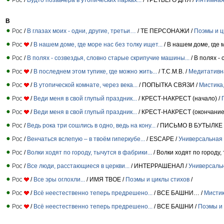
В
/
В глазах моих - одни, другие, третьи…
/ ТЕ ПЕРСОНАЖИ /
Поэмы и ц
/
В нашем доме, где море нас без толку ищет...
/ В нашем доме, где м
/
В полях - созвездья, словно старые скрипучие машины...
/ В полях -
/
В последнем этом тупике, где можно жить...
/ Т.С.М.В. /
Медитативн
/
В утопической комнате, через века...
/ ПОПЫТКА СВЯЗИ /
Мистика
/
Веди меня в свой глупый праздник...
/ КРЕСТ-НАКРЕСТ (начало) /
/
Веди меня в свой глупый праздник...
/ КРЕСТ-НАКРЕСТ (окончание
/
Ведь рока три сошлись в одно, ведь на кону...
/ ПИСЬМО В БУТЫЛКЕ 
/
Венчаться вслепую – в твоём гиперкубе...
/ ESCAPE /
Универсальная
/
Волки ходят по городу, тычутся в фабрики...
/ Волки ходят по городу, 
/
Все люди, расстающиеся в церкви...
/ ИНТЕРРАШЕНАЛ /
Универсаль
/
Все эры оглохли...
/ ИМЯ ТВОЕ /
Поэмы и циклы стихов
/
/
Всё неестественно теперь предрешено...
/ ВСЕ БАШНИ… /
Мистик
/
Всё неестественно теперь предрешено...
/ ВСЕ БАШНИ /
Поэмы и 