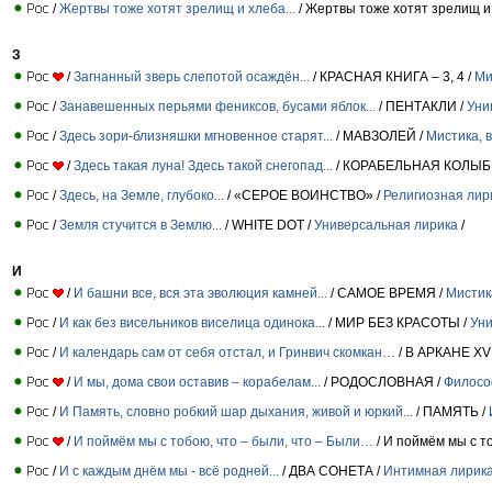
/
Жертвы тоже хотят зрелищ и хлеба...
/ Жертвы тоже хотят зрелищ и 
З
/
Загнанный зверь слепотой осаждён...
/ КРАСНАЯ КНИГА – 3, 4 /
Ми
/
Занавешенных перьями фениксов, бусами яблок...
/ ПЕНТАКЛИ /
Уни
/
Здесь зори-близняшки мгновенное старят...
/ МАВЗОЛЕЙ /
Мистика, 
/
Здесь такая луна! Здесь такой снегопад...
/ КОРАБЕЛЬНАЯ КОЛЫБ
/
Здесь, на Земле, глубоко...
/ «СЕРОЕ ВОИНСТВО» /
Религиозная лир
/
Земля стучится в Землю...
/ WHITE DOT /
Универсальная лирика
/
И
/
И башни все, вся эта эволюция камней...
/ САМОЕ ВРЕМЯ /
Мистик
/
И как без висельников виселица одинока...
/ МИР БЕЗ КРАСОТЫ /
Уни
/
И календарь сам от себя отстал, и Гринвич скомкан…
/ В АРКАНЕ XVI
/
И мы, дома свои оставив – корабелам...
/ РОДОСЛОВНАЯ /
Филосо
/
И Память, словно робкий шар дыхания, живой и юркий...
/ ПАМЯТЬ /
/
И поймём мы с тобою, что – были, что – Были…
/ И поймём мы с т
/
И с каждым днём мы - всё родней...
/ ДВА СОНЕТА /
Интимная лирик