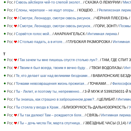
/
Сквозь айсберги чей-то слепой эхолот...
/ СКАЗКА О ЛЕМУРИИ /
Мист
/
Слоны, черепахи – не ищут опоры...
/ КОЩЕЮ… /
Религиозная лирик
/
Смотри, Леонардо, смотри сквозь рисунок...
/ ЧЁРНАЯ ПЛЕСЕНЬ /
/
Смотри, Леонардо, смотри сквозь рисунок...
/ ГОРИ, ЗОНТ! /
Поэмы 
/
Сорвётся голос мой...
/ АНАРХАНГЕЛЬСК /
Интимная лирика
/
/
Столько падать, а в итоге...
/ ГЛУБОКАЯ РАЗМОРОЗКА /
Интимная 
Т
/
Так зачем ты мне пишешь спустя столько лун?..
/ ТАМ, ГДЕ СПИТ 
/
Твоим я был всегда, твоим я вечно буду…
/ ТВОИ ВОДОЛАЗЫ /
Инт
/
Те, кто делает шаг над великими безднами...
/ ВАВИЛОНСКИЕ БЕЗДНЫ
/
Точками невозвращения жизнь прожигая...
/ ТОЧКАМИ… /
Философск
/
Ты - Лилит, и поэтому ты, непременно...
/ 3-Й МУЖ И 5399256031-Й
/
Ты знаешь, как страшно в заброшенном доме?..
/ ЦЕЛИБАТ /
Интимн
/
Ты стояла у входа в Храм...
/ БЛИЗОРУКОСТЬ-ДАЛЬНОЗОРКОСТЬ /
У
/
Ты так далеко! Там – рождаются боги...
/ СВЯЗЬ /
Интимная лирика
/
Ты – дочь числа Пи, марта спутница...
/ ЗВЁЗДНЫЕ ЧАСЫ (3,14) /
И