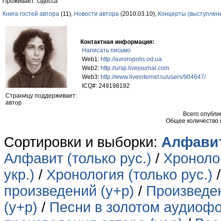
Проживает: Одесса
Книга гостей автора
(11),
Новости автора
(2010.03.10),
Концерты (выступлен
Контактная информация:
Написать письмо
Web1:
http://avroropolis.od.ua
Web2:
http://ursp.livejournal.com
Web3:
http://www.liveinternet.ru/users/904647/
ICQ#: 249198192
Страницу поддерживает:
автор
Всего опубл
Общее количество
Сортировки и выборки:
Алфавит
Алфавит (только рус.)
/
Хронолог
укр.)
/
Хронология (только рус.)
произведений (у+р)
/
Произведен
(у+р)
/
Песни в золотом аудиофо