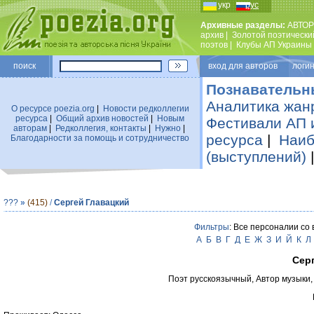
укр
рус
Архивные разделы:
АВТОР
архив
|
Золотой поэтически
поэтов
|
Клубы АП Украины
поиск
вход для авторов логин
Познавательн
Аналитика жан
О ресурсе poezia.org
|
Новости редколлегии
ресурса
|
Общий архив новостей
|
Новым
Фестивали АП 
авторам
|
Редколлегия, контакты
|
Нужно
|
ресурса
|
Наиб
Благодарности за помощь и сотрудничество
(выступлений)
???
»
(415)
/
Сергей Главацкий
Фильтры
: Все персоналии со
А
Б
В
Г
Д
Е
Ж
З
И
Й
К
Л
Сер
Поэт русскоязычный, Автор музыки