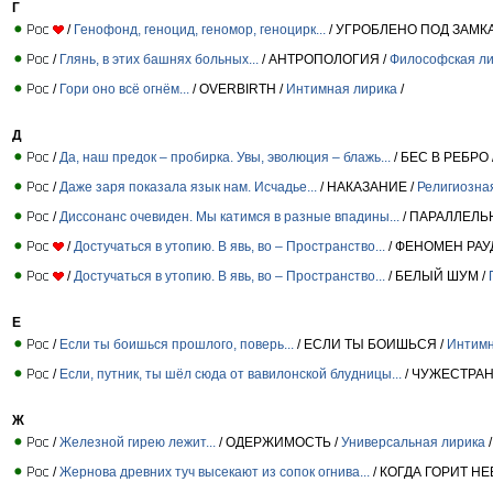
Г
/
Генофонд, геноцид, геномор, геноцирк...
/ УГРОБЛЕНО ПОД ЗАМКА
/
Глянь, в этих башнях больных...
/ АНТРОПОЛОГИЯ /
Философская л
/
Гори оно всё огнём...
/ OVERBIRTH /
Интимная лирика
/
Д
/
Да, наш предок – пробирка. Увы, эволюция – блажь...
/ БЕС В РЕБРО 
/
Даже заря показала язык нам. Исчадье...
/ НАКАЗАНИЕ /
Религиозна
/
Диссонанс очевиден. Мы катимся в разные впадины...
/ ПАРАЛЛЕЛЬ
/
Достучаться в утопию. В явь, во – Пространство...
/ ФЕНОМЕН РАУ
/
Достучаться в утопию. В явь, во – Пространство...
/ БЕЛЫЙ ШУМ /
Е
/
Если ты боишься прошлого, поверь...
/ ЕСЛИ ТЫ БОИШЬСЯ /
Интимн
/
Если, путник, ты шёл сюда от вавилонской блудницы...
/ ЧУЖЕСТРАН
Ж
/
Железной гирею лежит...
/ ОДЕРЖИМОСТЬ /
Универсальная лирика
/
/
Жернова древних туч высекают из сопок огнива...
/ КОГДА ГОРИТ НЕ