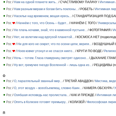
/
Нам на одной планете жить...
/ СЧАСТЛИВОМУ ПАЛАЧУ /
Интимная 
/
Нам разным мирам и богам бить поклоны...
/ РОБЕТЬ /
Интимная лир
/
Насилье над временем, вещая ересь...
/ СТАНДАРТИЗАЦИЯ ПОД БА
/
Начнём с того, что Осень – будет...
/ НАЧНЁМ С ТОГО /
Универсаль
/
Не плачь ночами, знай, что в каменной пустыне...
/ ФОТОГРАФИЯ /
И
/
Нет, не взлетим над кургузой планетой...
/ КОСМОСА НЕТ (подколодн
/
Ни для кого не секрет, что по осени цепи, вериги...
/ ВОЗДУШНЫЙ В
/
Ноев ковчег утонул и не спасcя никто...
/ КРУГИ ПО ВОДЕ /
Религио
/
Ночь – тотем. Глаза гламурниц смотрят одиозно...
/ ДЫХАНИЕ ГЛАМ
/
Ну вот, гремучее гнездо Вселенной – лишь одна из...
/ РЕЦИДИВЫ (пе
О
/
О, параллельный званный мир...
/ ТРЕТИЙ АВАДДОН /
Мистика, вид
/
О, этот воздух – всеобъемлющ, словно Каин...
/ КАМЕРА ОБСКУРА /
У
/
Озябшая исповедь нас пролистала...
/ КАК И ПРЕЖДЕ /
Интимная ли
/
Опять в Колизее готовят премьеру...
/ КОЛИЗЕЙ /
Философская лири
П