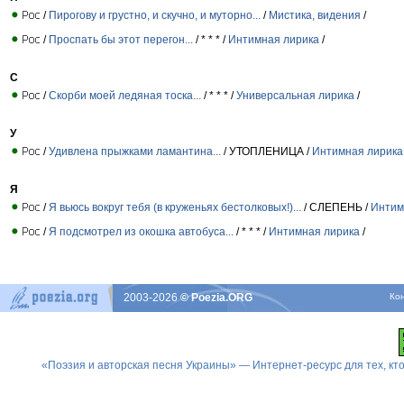
/
Пирогову и грустно, и скучно, и муторно...
/
Мистика, видения
/
/
Проспать бы этот перегон...
/ * * * /
Интимная лирика
/
С
/
Скорби моей ледяная тоска...
/ * * * /
Универсальная лирика
/
У
/
Удивлена прыжками ламантина...
/ УТОПЛЕНИЦА /
Интимная лирика
Я
/
Я вьюсь вокруг тебя (в круженьях бестолковых!)...
/ СЛЕПЕНЬ /
Интим
/
Я подсмотрел из окошка автобуса...
/ * * * /
Интимная лирика
/
2003-2026
© Poezia.ORG
Ко
«Поэзия и авторская песня Украины» — Интернет-ресурс для тех, к