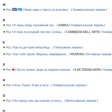
Ж
/
Живу один у черта на куличках...
/
Универсальная лирика
/
И
/
И лишь когда случайный луч...
/ АЛМАЗ /
Универсальная лирика
/
/
И пока последний листик с осины...
/ COMMEDIA DELL`ARTE /
Универ
К
/
Как из детской небылицы...
/
Пейзажная лирика
/
/
Как тебя звали: Марина, Аквамарина...
/ РАЗЛУКА /
Интимная лирика
Л
/
Лотос нежен, вода за лодкою нежная...
/ К ИСТОКАМ НИЛА /
Униве
Н
/
Ночь. Пурга. И мы в лесу...
/
Универсальная лирика
/
О
/
Он перед тем, как в речке утонуть...
/
Философская лирика
/
П