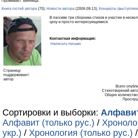
Проживает: Винница
Книга гостей автора
(70),
Новости автора
(2006.09.13),
Концерты (выступлен
В пассиве три сборника стихов и участие в неск
цеху и просто интересующимися.
Контактная информация:
Написать письмо
Страницу
поддерживает:
автор
Всего опубл
Стихотворений авто
Общее количество
Прослуш
Сортировки и выборки:
Алфавит
Алфавит (только рус.)
/
Хронолог
укр.)
/
Хронология (только рус.)