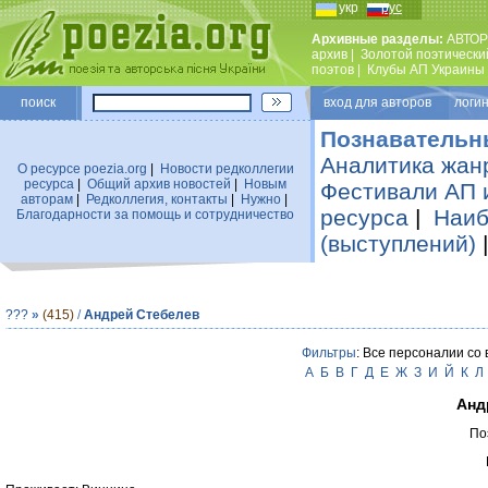
укр
рус
Архивные разделы:
АВТОР
архив
|
Золотой поэтически
поэтов
|
Клубы АП Украины
поиск
вход для авторов логин
Познавательн
Аналитика жан
О ресурсе poezia.org
|
Новости редколлегии
ресурса
|
Общий архив новостей
|
Новым
Фестивали АП 
авторам
|
Редколлегия, контакты
|
Нужно
|
ресурса
|
Наиб
Благодарности за помощь и сотрудничество
(выступлений)
???
»
(415)
/
Андрей Стебелев
Фильтры
: Все персоналии со
А
Б
В
Г
Д
Е
Ж
З
И
Й
К
Л
Анд
По