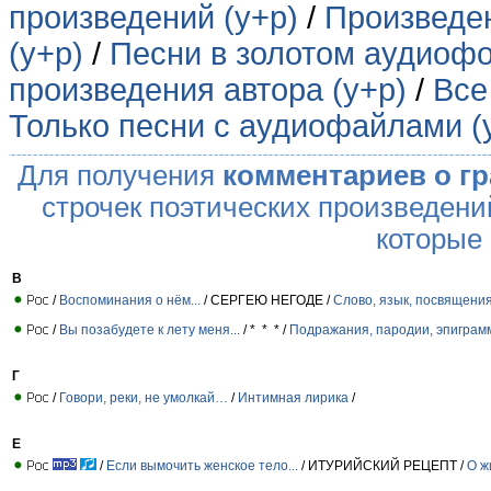
произведений (у+р)
/
Произведен
(у+р)
/
Песни в золотом аудиофо
произведения автора (у+р)
/
Все
Только песни с аудиофайлами (
Для получения
комментариев о г
строчек поэтических произведени
которые
В
/
Воспоминания о нём...
/ СЕРГЕЮ НЕГОДЕ /
Слово, язык, посвящени
/
Вы позабудете к лету меня...
/ * * * /
Подражания, пародии, эпиграм
Г
/
Говори, реки, не умолкай…
/
Интимная лирика
/
Е
/
Если вымочить женское тело...
/ ИТУРИЙСКИЙ РЕЦЕПТ /
О ж