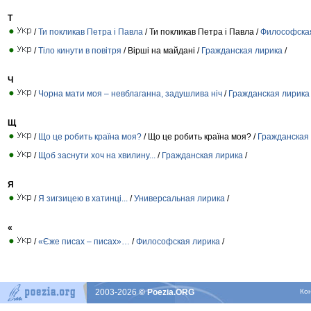
Т
/
Ти покликав Петра і Павла
/ Ти покликав Петра і Павла /
Философска
/
Тіло кинути в повітря
/ Вірші на майдані /
Гражданская лирика
/
Ч
/
Чорна мати моя – невблаганна, задушлива ніч
/
Гражданская лирика
Щ
/
Що це робить країна моя?
/ Що це робить країна моя? /
Гражданская
/
Щоб заснути хоч на хвилину...
/
Гражданская лирика
/
Я
/
Я зигзицею в хатинці...
/
Универсальная лирика
/
«
/
«Єже писах – писах»…
/
Философская лирика
/
2003-2026
© Poezia.ORG
Ко