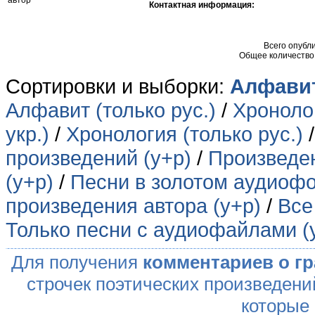
автор
Контактная информация:
Всего опубл
Общее количество
Сортировки и выборки:
Алфавит
Алфавит (только рус.)
/
Хронолог
укр.)
/
Хронология (только рус.)
произведений (у+р)
/
Произведен
(у+р)
/
Песни в золотом аудиофо
произведения автора (у+р)
/
Все
Только песни с аудиофайлами (
Для получения
комментариев о г
строчек поэтических произведени
которые