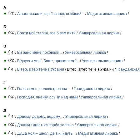
А
/
А нам сказали, що Господь покійний...
/
Медитативная лирика
/
Б
/
Брати мої старші, все б вам пити
/
Универсальная лирика
/
В
/
Ви рано мене поховали...
/
Универсальная лирика
/
/
Відпусти мені, Боже, провини мої...
/
Универсальная лирика
/
/
Вітер, вітер тече з України
/ Вітер, вітер тече з України /
Гражданская
Г
/
Голово моя, полово гречана…
/
Гражданская лирика
/
/
Господи-Сонечку, ось Ти над нами
/
Универсальная лирика
/
Д
/
Додому, додому, додому...
/
Универсальная лирика
/
/
Допоки тягнеться гарба залізна
/
Универсальная лирика
/
/
Душа моя – шеол, де тіні йдуть...
/
Медитативная лирика
/