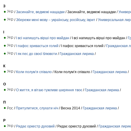
З
/
Засинайте, ведмежі нащадки
/ Засинайте, ведмежі нащадки /
Универ
/
Збережи мені мову – українську, російську, іврит
/
Универсальная лир
І
/
І всі напишуть вірші про майдан
/ І всі напишуть вірші про майдан /
Г
/
І пафос зривається голий
/ І пафос зривається голий /
Гражданская л
/
І як пес до своєї блювоти
/
Гражданская лирика
/
К
/
Коли полум’я співало
/ Коли полум’я співало /
Гражданская лирика
/
О
/
О життя, я вітаю тужливе ширяння твоє
/
Гражданская лирика
/
П
/
Притулитися, слухати ніч
/ Весна 2014 /
Гражданская лирика
/
Р
/
Ридає оркестр духовий
/ Ридає оркестр духовий /
Гражданская лирик