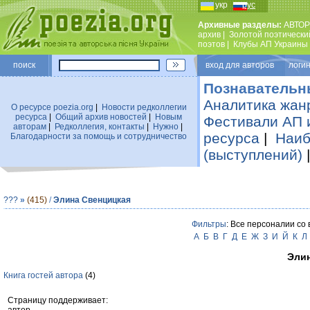
укр
рус
Архивные разделы:
АВТОР
архив
|
Золотой поэтически
поэтов
|
Клубы АП Украины
поиск
вход для авторов логин
Познавательн
Аналитика жан
О ресурсе poezia.org
|
Новости редколлегии
ресурса
|
Общий архив новостей
|
Новым
Фестивали АП 
авторам
|
Редколлегия, контакты
|
Нужно
|
ресурса
|
Наиб
Благодарности за помощь и сотрудничество
(выступлений)
???
»
(415)
/
Элина Свенцицкая
Фильтры
: Все персоналии со
А
Б
В
Г
Д
Е
Ж
З
И
Й
К
Л
Эли
Книга гостей автора
(4)
Страницу поддерживает: