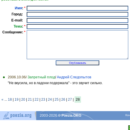
Имя
:
*
Город:
E-mail:
Тема
:
*
Сообщение:
*
2006.10.06/
Запретный плод
/
Андрей Следопытов
"Не вкусила, но в ладони подержала" - это звучит сильно.
«
...
18
|
19
|
20
|
21
|
22
|
23
|
24
|
25
|
26
|
27
|
28
2003-2026
© Poezia.ORG
Ко