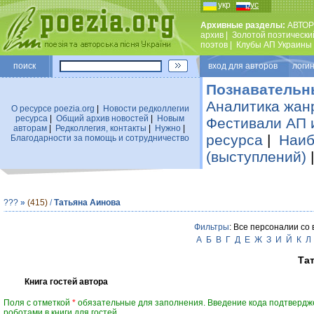
укр
рус
Архивные разделы:
АВТОР
архив
|
Золотой поэтически
поэтов
|
Клубы АП Украины
поиск
вход для авторов логин
Познавательн
Аналитика жан
О ресурсе poezia.org
|
Новости редколлегии
ресурса
|
Общий архив новостей
|
Новым
Фестивали АП 
авторам
|
Редколлегия, контакты
|
Нужно
|
ресурса
|
Наиб
Благодарности за помощь и сотрудничество
(выступлений)
???
»
(415)
/
Татьяна Аинова
Фильтры
: Все персоналии со
А
Б
В
Г
Д
Е
Ж
З
И
Й
К
Л
Та
Книга гостей автора
Поля с отметкой
*
обязательные для заполнения. Введение кода подтвердж
роботами в книги для гостей