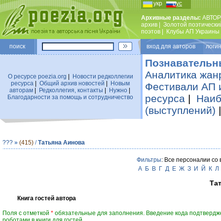
укр
рус
Архивные разделы:
АВТОР
архив
|
Золотой поэтически
поэтов
|
Клубы АП Украины
поиск
вход для авторов логин
Познавательн
Аналитика жан
О ресурсе poezia.org
|
Новости редколлегии
ресурса
|
Общий архив новостей
|
Новым
Фестивали АП 
авторам
|
Редколлегия, контакты
|
Нужно
|
ресурса
|
Наиб
Благодарности за помощь и сотрудничество
(выступлений)
???
»
(415)
/
Татьяна Аинова
Фильтры
: Все персоналии со
А
Б
В
Г
Д
Е
Ж
З
И
Й
К
Л
Та
Книга гостей автора
Поля с отметкой
*
обязательные для заполнения. Введение кода подтвердж
роботами в книги для гостей