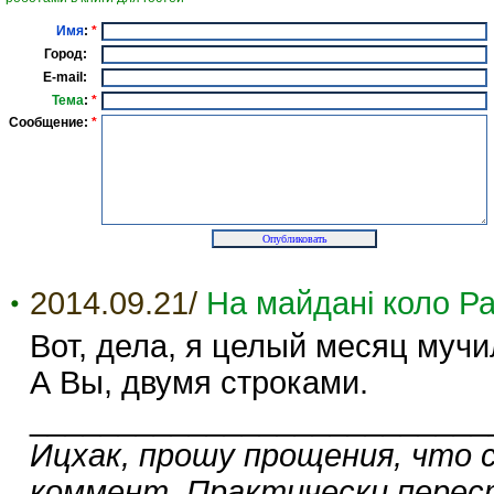
Имя
:
*
Город:
E-mail:
Тема
:
*
Сообщение:
*
2014.09.21/
На майдані коло Р
Вот, дела, я целый месяц мучил
А Вы, двумя строками.
__________________________
Ицхак, прошу прощения, что 
коммент. Практически перес