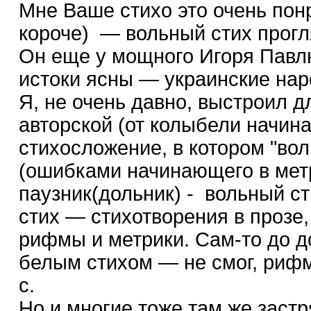
Мне Ваше стихо это очень понр
короче) — вольный стих прог
Он еще у мощного Игоря Павлю
истоки ясны — украинские нар
Я, не очень давно, выстроил д
авторской (от колыбели начина
стихосложение, в котором "во
(ошибками начинающего в мет
паузник(дольник) - вольный с
стих — стихотворения в прозе,
рифмы и метрики. Сам-то до д
белым стихом — не смог, рифм
с.
Но и многие тоже там же зас