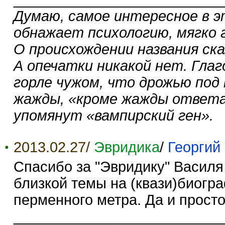
Думаю, самое интересное в э
обнажает психологию, мягко 
О происхождении названия ска
А опечатки никакой нет. Гла
горле чужом, что дрожью под 
жажды, «кроме жажды ответа
упомянут «вампирский ген».
2013.02.27/
Эвридика
/
Георгий
Спасибо за "Эвридику" Василя
близкой темы на (квази)биогр
перменного метра. Да и прост
__________________________