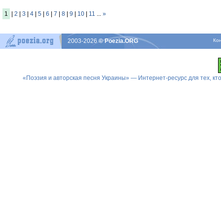
1
|
2
|
3
|
4
|
5
|
6
|
7
|
8
|
9
|
10
|
11
...
»
2003-2026
© Poezia.ORG
Ко
«Поэзия и авторская песня Украины» — Интернет-ресурс для тех, к