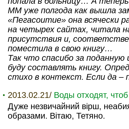
попала в больницу… А теперь
ММ уже полгода как вышла за
«Пегасоитие» она всячески р
на четырех сайтах, читала н
присутствия и, соответстве
поместила в свою книгу…
Так что спасибо за поданную 
буду составлять книгу. Опре
стихо в контекст. Если да – 
2013.02.21/
Воды отходят, что
Дуже незвичайний вірш, неабия
образами. Вітаю, Тетяно.
__________________________