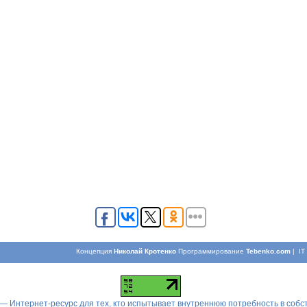
Концепция
Николай Кротенко
Программирование
Tebenko.com
| I
 — Интернет-ресурс для тех, кто испытывает внутреннюю потребность в соб