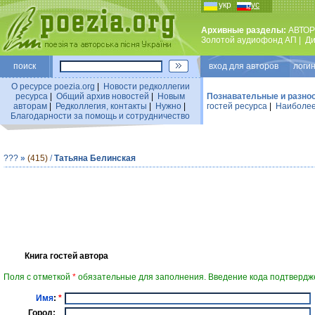
укр
рус
Архивные разделы:
АВТОР
Золотой аудиофонд АП
|
Ди
поиск
вход для авторов логин
О ресурсе poezia.org
|
Новости редколлегии
ресурса
|
Общий архив новостей
|
Новым
Познавательные и разно
авторам
|
Редколлегия, контакты
|
Нужно
|
гостей ресурса
|
Наиболее
Благодарности за помощь и сотрудничество
???
»
(415)
/
Татьяна Белинская
Книга гостей автора
Поля с отметкой
*
обязательные для заполнения. Введение кода подтвердже
Имя
:
*
Город: