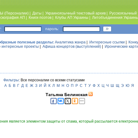
Ы (Персоналии)
|
Даты
|
Украиноязычный текстовый архив
|
Русскоязычный 
скография АП
|
Книги поэтов
|
Клубы АП Украины
|
Литобъединения Украин
:
пароль:
образные полезные разделы:
Аналитика жанра
|
Интересные ссылки
|
Конк
 интересные проекты
|
Афиша концертов (выступлений)
|
Иронические карт
Фильтры
: Все персоналии со всеми статусами
А
Б
В
Г
Д
Е
Ж
З
И
Й
К
Л
М
Н
О
П
Р
С
Т
У
Ф
Х
Ц
Ч
Ш
Щ
Э
Ю
Я
Татьяна Белинская
ния является элементом защиты от спама, который рассылается електронны