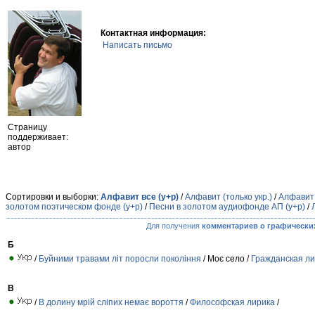
Контактная информация:
Написать письмо
Страницу
поддерживает:
автор
Сортировки и выборки:
Алфавит все (у+р)
/
Алфавит (только укр.)
/
Алфавит 
золотом поэтическом фонде (у+р)
/
Песни в золотом аудиофонде АП (у+р)
/
Для получения
комментариев о графически
Б
/
Буйними травами літ поросли покоління
/ Моє село /
Гражданская ли
В
/
В долину мрій сліпих немає вороття
/
Философская лирика
/