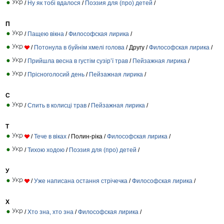
/
Ну як тобі вдалося
/
Поэзия для (про) детей
/
П
/
Пащею вікна
/
Философская лирика
/
/
Потонула в буйнім хмелі голова
/ Другу /
Философская лирика
/
/
Прийшла весна в густім сузір’ї трав
/
Пейзажная лирика
/
/
Прісноголосий день
/
Пейзажная лирика
/
С
/
Спить в колисці трав
/
Пейзажная лирика
/
Т
/
Тече в віках
/ Полин-ріка /
Философская лирика
/
/
Тихою ходою
/
Поэзия для (про) детей
/
У
/
Уже написана остання стрічечка
/
Философская лирика
/
Х
/
Хто зна, хто зна
/
Философская лирика
/