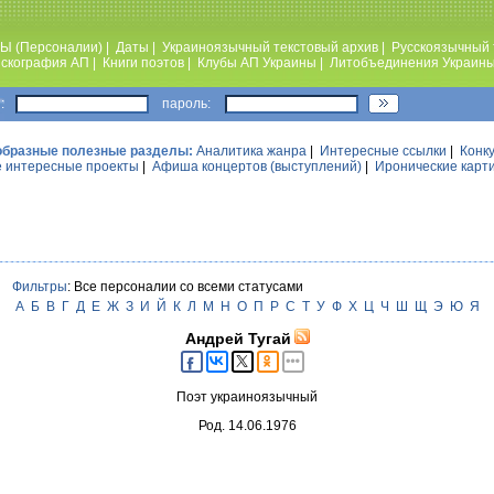
Ы (Персоналии)
|
Даты
|
Украиноязычный текстовый архив
|
Русскоязычный 
скография АП
|
Книги поэтов
|
Клубы АП Украины
|
Литобъединения Украин
:
пароль:
образные полезные разделы:
Аналитика жанра
|
Интересные ссылки
|
Конк
 интересные проекты
|
Афиша концертов (выступлений)
|
Иронические карт
Фильтры
: Все персоналии со всеми статусами
А
Б
В
Г
Д
Е
Ж
З
И
Й
К
Л
М
Н
О
П
Р
С
Т
У
Ф
Х
Ц
Ч
Ш
Щ
Э
Ю
Я
Андрей Тугай
Поэт украиноязычный
Род. 14.06.1976