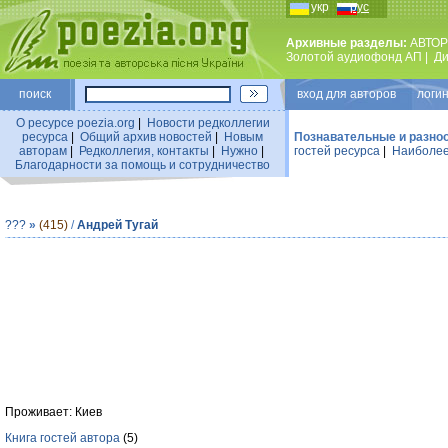
укр
рус
Архивные разделы:
АВТОР
Золотой аудиофонд АП
|
Ди
поиск
вход для авторов логин
О ресурсе poezia.org
|
Новости редколлегии
ресурса
|
Общий архив новостей
|
Новым
Познавательные и разно
авторам
|
Редколлегия, контакты
|
Нужно
|
гостей ресурса
|
Наиболее
Благодарности за помощь и сотрудничество
???
»
(415)
/
Андрей Тугай
Проживает: Киев
Книга гостей автора
(5)