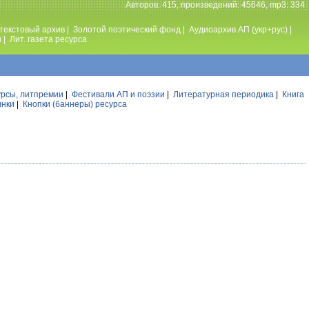
Авторов: 415, произведений: 45646, mp3: 334
текстовый архив
|
Золотой поэтический фонд
|
Аудиоархив АП (укр+рус)
|
ы
|
Лит. газета ресурса
урсы, литпремии
|
Фестивали АП и поэзии
|
Литературная периодика
|
Книга
инки
|
Кнопки (баннеры) ресурса