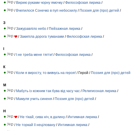
/
Вирию руками чорну ямочку
/
Философская лирика
/
/
Вчепилося Сонечко в пуп небосхилу
/
Поэзия для (про) детей
/
З
/
Зажуравліло небо
/
Пейзажная лирика
/
/
Закипіла дорога туманами
/
Философская лирика
/
І
/
І не треба мене тягти!
/
Философская лирика
/
К
/
Коли я виросту, то вивчусь на героя!
/ Герой /
Поэзия для (про) детей
М
/
Мабуть із кожним так бува від часу час
/
Религиозная лирика
/
/
Мамуля учить синеня
/
Поэзия для (про) детей
/
Н
/
Не тікай, сива ніч, в далину
/
Интимная лирика
/
/
Не торкай її неціловану
/
Интимная лирика
/