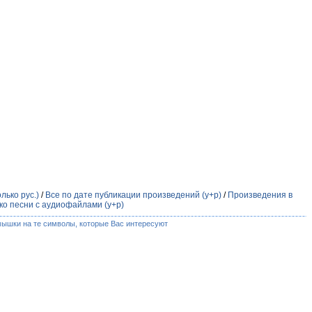
лько рус.)
/
Все по дате публикации произведений (у+р)
/
Произведения в
ко песни с аудиофайлами (у+р)
мышки на те символы, которые Вас интересуют