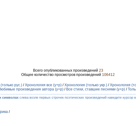
Всего опубликованных произведений
23
Общее количество просмотров произведений
106412
(только рус.)
/
Хронология все (у+р)
/
Хронология (только укр.)
/
Хронология (то
Любимые произведения автора (у+р)
/
Все стихи, ставшие песнями (у+р)
/
Толь
х символах
слева возле первых строчек поэтических произведений наведите курсор 
рика
/