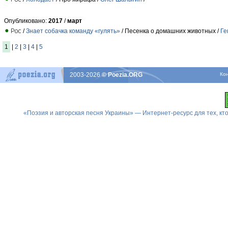
Опубликовано:
2017
/
март
/
Знает собачка команду «гулять»
/ Песенка о домашних животных /
Ге
1
|
2
|
3
|
4
|
5
2003-2026
© Poezia.ORG
Ко
«Поэзия и авторская песня Украины» — Интернет-ресурс для тех, к