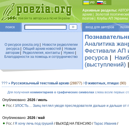
укр
рус
Архивные разделы:
АВТОР
архив
|
Золотой поэтически
поэтов
|
Клубы АП Украины
поиск
вход для авторов логин
Познавательн
Аналитика жан
О ресурсе poezia.org
|
Новости редколлегии
ресурса
|
Общий архив новостей
|
Новым
Фестивали АП 
авторам
|
Редколлегия, контакты
|
Нужно
|
ресурса
|
Наиб
Благодарности за помощь и сотрудничество
(выступлений)
???
»
Русскоязычный текстовый архив
(28877)
/
О животных, птицах
(90)
Для получения
комментариев о графических символах
слева возле первых ст
Опубликовано:
2026
/
июль
/
ЗЛОСТЬ… Заяц петлял уводя преследователя дальше и дальше от 
Опубликовано:
2026
/
май
/
Я хочу лечь под грушей
/ ВЫХОД НА ПЕНСИЮ /
Тарас Иванив
/