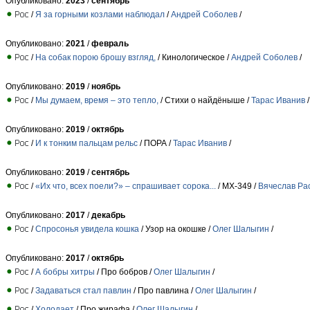
Опубликовано:
2023
/
сентябрь
/
Я за горными козлами наблюдал
/
Андрей Соболев
/
Опубликовано:
2021
/
февраль
/
На собак порою брошу взгляд,
/ Кинологическое /
Андрей Соболев
/
Опубликовано:
2019
/
ноябрь
/
Мы думаем, время – это тепло,
/ Стихи о найдёныше /
Тарас Иванив
/
Опубликовано:
2019
/
октябрь
/
И к тонким пальцам рельс
/ ПОРА /
Тарас Иванив
/
Опубликовано:
2019
/
сентябрь
/
«Их что, всех поели?» – спрашивает сорока...
/ МХ-349 /
Вячеслав Ра
Опубликовано:
2017
/
декабрь
/
Спросонья увидела кошка
/ Узор на окошке /
Олег Шалыгин
/
Опубликовано:
2017
/
октябрь
/
А бобры хитры
/ Про бобров /
Олег Шалыгин
/
/
Задаваться стал павлин
/ Про павлина /
Олег Шалыгин
/
/
Холодает
/ Про жирафа /
Олег Шалыгин
/