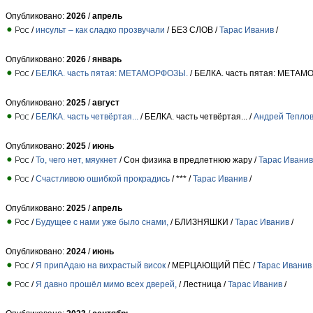
Опубликовано:
2026
/
апрель
/
инсульт – как сладко прозвучали
/ БЕЗ СЛОВ /
Тарас Иванив
/
Опубликовано:
2026
/
январь
/
БЕЛКА. часть пятая: МЕТАМОРФОЗЫ.
/ БЕЛКА. часть пятая: МЕТАМ
Опубликовано:
2025
/
август
/
БЕЛКА. часть четвёртая...
/ БЕЛКА. часть четвёртая... /
Андрей Тепло
Опубликовано:
2025
/
июнь
/
То, чего нет, мяукнет
/ Сон физика в предлетнюю жару /
Тарас Иванив
/
Счастливою ошибкой прокрадись
/ *** /
Тарас Иванив
/
Опубликовано:
2025
/
апрель
/
Будущее с нами уже было снами,
/ БЛИЗНЯШКИ /
Тарас Иванив
/
Опубликовано:
2024
/
июнь
/
Я припАдаю на вихрастый висок
/ МЕРЦАЮЩИЙ ПЁС /
Тарас Иванив
/
Я давно прошёл мимо всех дверей,
/ Лестница /
Тарас Иванив
/