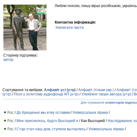
Люблю поезію, пишу вірші російською, українсь
Контактна інформація:
Написати листа
Сторінку підтримує:
автор
Сортування та вибірки:
Алфавіт усі (у+р)
/
Алфавіт (тільки укр.)
/
Алфавіт (ті
(у+р)
/
Пісні у золотому аудіофонді АП (у+р)
/
Улюблені твори автора (у+р)
/
В
Для отримання
коментарів віднос
/
До Крещенья мы елку оставим
/
Універсальна лірика
/
/
Мне приснилось, будто Высоцкий я
/ Как Высоцкий /
Наслідування, па
/
Стар стал наш дом, ступени вытерлись
/
Універсальна лірика
/