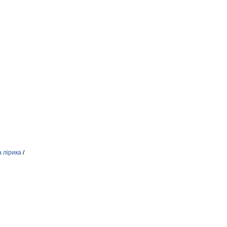
 лірика
/