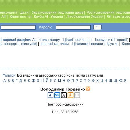
ерсоналії)
|
Дати
|
Україномовний текстовий архiв
|
Російськомовний текстови
я АП
|
Книги поетiв
|
Клуби АП України
|
Лiтоб'єднання України
|
Лiт. газета ре
пароль:
ні корисні розділи:
Аналiтика жанру
|
Цікаві посилання
|
Конкурси (лiтпремiї)
а концертів (виступів)
|
Iронiчнi картинки
|
Цікавинки і новини звідусіль
|
Кноп
Фільтри
: Всі власники авторських сторінок зі всіма статусами
А
Б
В
Г
Д
Е
Є
Ж
З
І
Ї
Й
К
Л
М
Н
О
П
Р
С
Т
У
Ф
Х
Ц
Ч
Ш
Щ
Ю
Я
Володимир Гордейко
Поет російськомовний
Нар. 28.12.1958