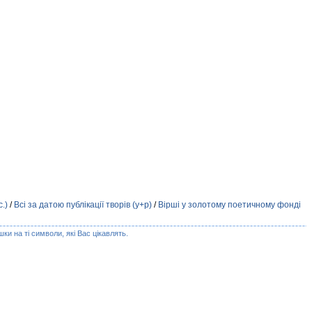
.)
/
Всі за датою публікації творів (у+р)
/
Вірші у золотому поетичному фонді
ки на ті символи, які Вас цікавлять.