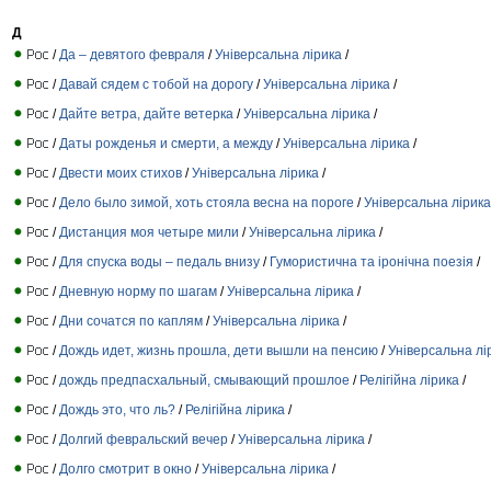
Д
/
Да – девятого февраля
/
Універсальна лірика
/
/
Давай сядем с тобой на дорогу
/
Універсальна лірика
/
/
Дайте ветра, дайте ветерка
/
Універсальна лірика
/
/
Даты рожденья и смерти, а между
/
Універсальна лірика
/
/
Двести моих стихов
/
Універсальна лірика
/
/
Дело было зимой, хоть стояла весна на пороге
/
Універсальна лірика
/
Дистанция моя четыре мили
/
Універсальна лірика
/
/
Для спуска воды – педаль внизу
/
Гумористична та іронічна поезія
/
/
Дневную норму по шагам
/
Універсальна лірика
/
/
Дни сочатся по каплям
/
Універсальна лірика
/
/
Дождь идет, жизнь прошла, дети вышли на пенсию
/
Універсальна лі
/
дождь предпасхальный, смывающий прошлое
/
Релігійна лірика
/
/
Дождь это, что ль?
/
Релігійна лірика
/
/
Долгий февральский вечер
/
Універсальна лірика
/
/
Долго смотрит в окно
/
Універсальна лірика
/