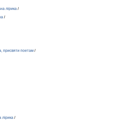
на лірика
/
ка
/
а, присвяти поетам
/
а лірика
/