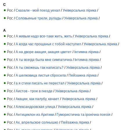
C
/
Cказали - мой поезд уехал
/
Універсальна лірика
/
/
Cоловьиные трели, рулады
/
Універсальна лірика
/
А
/
А живым надо все-таки жить, жить
/
Універсальна лірика
/
/
А когда час прощанья с тобой наступил
/
Універсальна лірика
/
/
А на дворе акация, акация цветет
/
Інтимна лірика
/
/
А ты всегда была мне симпатична
/
Інтимна лірика
/
/
А ты сможешь так написать?
/
Універсальна лірика
/
/
А шелковица листья сбросила
/
Пейзажна лірика
/
/
а я стихи писать не перестал
/
Універсальна лірика
/
/
Аистов - трое в гнезде
/
Універсальна лірика
/
/
Акации, как палубу, качает
/
Універсальна лірика
/
/
Александровская улица
/
Універсальна лірика
/
/
Антициклон из Арктики
/
Гумористична та іронічна поезія
/
/
Ах, апрельское солнышко
/
Пейзажна лірика
/