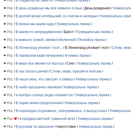
/
В гладиолусах заката
/
Універсальна лірика
/
/
В день рожденья мы все немного голые
/ День рождения /
Універсаль
/
В долгий вечер ноябрьский, со снегом и наледью
/
Універсальна ліри
/
В жизни мы ищем чуда
/
Універсальна лірика
/
/
В каком-то непридуманном
/ Брест /
Громадянська лірика
/
/
в комнате гулкой, свежепобеленной
/
Релігійна лірика
/
/
В Ленинград уезжает поэт...
/ В Ленинград уезжает поэт /
Слово, мов
/
В львовском кафе вечернем
/
Інтимна лірика
/
/
В мире все меняется быстро
/ Снег /
Універсальна лірика
/
/
В нас багато речей
/
Слово, мова, присвяти поетам
/
/
В наши окна, что смотрят к северу
/
Універсальна лірика
/
/
В небе прозрачно-звонком
/
Універсальна лірика
/
/
в ноябре солнце редко покажется
/
Універсальна лірика
/
/
В парке моем предосеннем
/
Універсальна лірика
/
/
В переходах подземных, заблудившись, я выход искал
/
Універсальн
/
в предрассветной туманной мгле
/
Універсальна лірика
/
/
В русском ты магазине
/ Напутствие /
Універсальна лірика
/