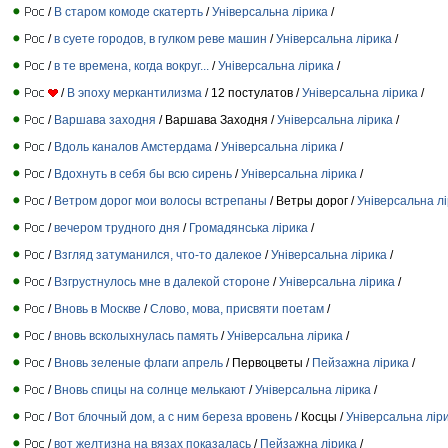
/
В старом комоде скатерть
/
Універсальна лірика
/
/
в суете городов, в гулком реве машин
/
Універсальна лірика
/
/
в те времена, когда вокруг...
/
Універсальна лірика
/
/
В эпоху меркантилизма
/ 12 постулатов /
Універсальна лірика
/
/
Варшава заходня
/ Варшава Заходня /
Універсальна лірика
/
/
Вдоль каналов Амстердама
/
Універсальна лірика
/
/
Вдохнуть в себя бы всю сирень
/
Універсальна лірика
/
/
Ветром дорог мои волосы встрепаны
/ Ветры дорог /
Універсальна л
/
вечером трудного дня
/
Громадянська лірика
/
/
Взгляд затуманился, что-то далекое
/
Універсальна лірика
/
/
Взгрустнулось мне в далекой стороне
/
Універсальна лірика
/
/
Вновь в Москве
/
Слово, мова, присвяти поетам
/
/
вновь всколыхнулась память
/
Універсальна лірика
/
/
Вновь зеленые флаги апрель
/ Первоцветы /
Пейзажна лірика
/
/
Вновь спицы на солнце мелькают
/
Універсальна лірика
/
/
Вот блочный дом, а с ним береза вровень
/ Косцы /
Універсальна лір
/
вот желтизна на вязах показалась
/
Пейзажна лірика
/