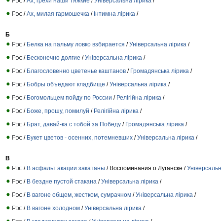
/
Ах, грехи наши тяжкие
/
Універсальна лірика
/
/
Ах, милая гармошечка
/
Інтимна лірика
/
Б
/
Белка на пальму ловко взбирается
/
Універсальна лірика
/
/
Бесконечно долгие
/
Універсальна лірика
/
/
Благословенно цветенье каштанов
/
Громадянська лірика
/
/
Бобры объедают кладбище
/
Універсальна лірика
/
/
Богомольцем пойду по России
/
Релігійна лірика
/
/
Боже, прошу, помилуй
/
Релігійна лірика
/
/
Брат, давай-ка с тобой за Победу
/
Громадянська лірика
/
/
Букет цветов - осенних, потемневших
/
Універсальна лірика
/
В
/
В асфальт акации закатаны
/ Воспоминания о Луганске /
Універсальн
/
В бездне пустой стакана
/
Універсальна лірика
/
/
В вагоне общем, жестком, сумрачном
/
Універсальна лірика
/
/
В вагоне холодном
/
Універсальна лірика
/