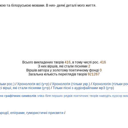
кою та білоруською мовами. В них- деякі деталі мого життя.
Всього викладених творів
416
, в тому числі рос.
416
З них віршів, які стали піснями
2
Віршів автора у золотому поетичному фонді
0
Загальна кількість переглядів творів
921267
льки рос.)
/
Хронологія всі (у+р)
/
Хронологія (тільки укр.)
/
Хронологія (тільки рос
сі вірші, які стали піснями (у+р)
/
Тільки пісні з аудіофайлами мр3 (у+р)
но графічних символів
зліва біля перших рядків поетичних творів наведіть курсор миш
родії, епіграми, гумористичні присвяти
/