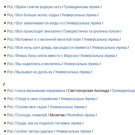
/
Враги сожгли родную хату
/
Громадянська лірика
/
/
Все больше волос седых
/
Універсальна лірика
/
/
Все заканчивается когда-то
/
Універсальна лірика
/
/
Все происходит внезапно
/
Гумористична та іронічна поезія
/
/
Вспомнил я о весенней веселой поре
/
Універсальна лірика
/
/
Всю ночь шел дождь, как радости примета
/
Універсальна лірика
/
/
Вчера Луна сияла вместе с Марсом
/
Універсальна лірика
/
/
Вы надеялись и молились
/
Універсальна лірика
/
/
Вызывал на дуэль их
/
Універсальна лірика
/
Г
/
глаза мальчишки-наркомана
/ Светлогорская баллада /
Громадянська
/
Глядя в свое отражение
/
Універсальна лірика
/
/
Голова моя седая
/
Універсальна лірика
/
/
Господи, помилуй
/ Молитва /
Релігійна лірика
/
/
Груди, как на подносе
/
Інтимна лірика
/
/
гуляют ветры удалые
/
Універсальна лірика
/