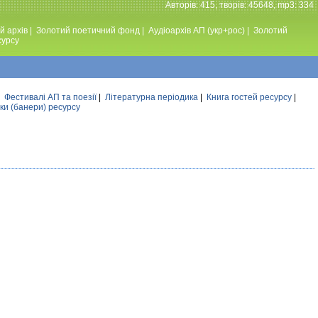
Авторiв: 415, творiв: 45648, mp3: 334
й архів
|
Золотий поетичний фонд
|
Аудiоархiв АП (укр+рос)
|
Золотий
сурсу
|
Фестивалi АП та поезiї
|
Літературна періодика
|
Книга гостей ресурсу
|
ки (банери) ресурсу