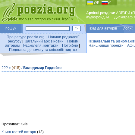
укр
рус
Архівні розділи:
АВТОРИ (П
аудiофонд АП
|
Дискографi
пошук
вхiд для авторiв логін:
Про ресурс poezia.org
|
Новини редколегiї
ресурсу
|
Загальний архiв новин
|
Новим
Пізнавальні та різноманіт
авторам
|
Редколегiя, контакти
|
Потрiбно
|
Найцiкавiшi проекти
|
Афіш
Подяки за допомогу та співробітництво
???
»
(415)
/
Володимир Гордейко
Проживає: Київ
Книга гостей автора
(13)