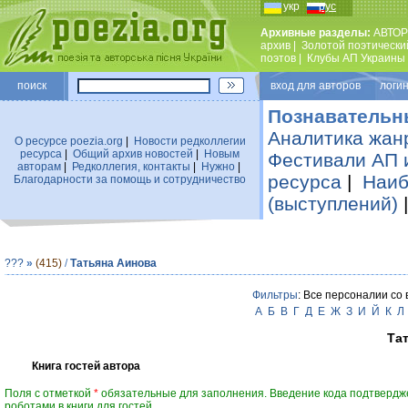
укр
рус
Архивные разделы:
АВТОР
архив
|
Золотой поэтически
поэтов
|
Клубы АП Украины
поиск
вход для авторов логин
Познавательн
Аналитика жан
О ресурсе poezia.org
|
Новости редколлегии
ресурса
|
Общий архив новостей
|
Новым
Фестивали АП 
авторам
|
Редколлегия, контакты
|
Нужно
|
ресурса
|
Наиб
Благодарности за помощь и сотрудничество
(выступлений)
???
»
(415)
/
Татьяна Аинова
Фильтры
: Все персоналии со
А
Б
В
Г
Д
Е
Ж
З
И
Й
К
Л
Та
Книга гостей автора
Поля с отметкой
*
обязательные для заполнения. Введение кода подтвердж
роботами в книги для гостей