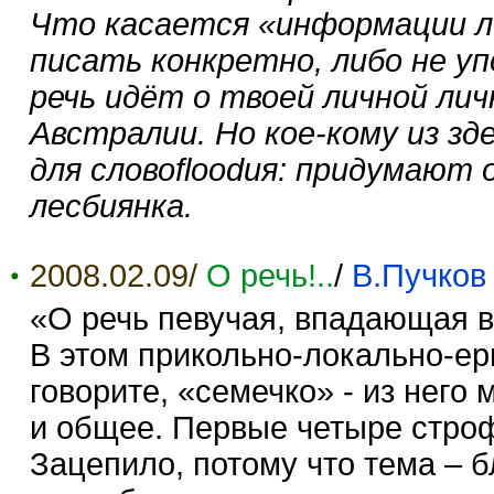
Что касается «информации ли
писать конкретно, либо не у
речь идёт о твоей личной лич
Австралии. Но кое-кому из з
для словоfloodия: придумают 
лесбиянка.
2008.02.09/
О речь!..
/
В.Пучков
«О речь певучая, впадающая в 
В этом прикольно-локально-ер
говорите, «семечко» - из него
и общее. Первые четыре строф
Зацепило, потому что тема – 