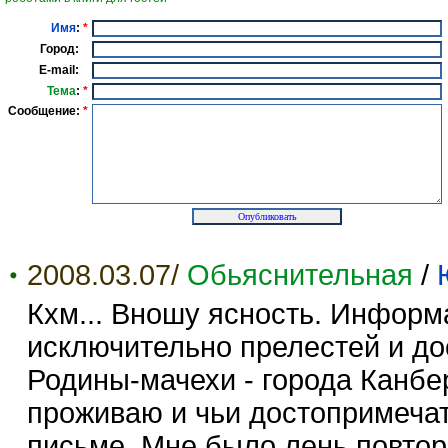
Имя
:
*
Город:
E-mail:
Тема
:
*
Сообщение:
*
2008.03.07/
Обьяснительная
/
Кхм... Вношу ясность. Информ
исключительно прелестей и д
Родины-мачехи - города Канбе
проживаю и чьи достопримечат
письме. Мне было лень повторя