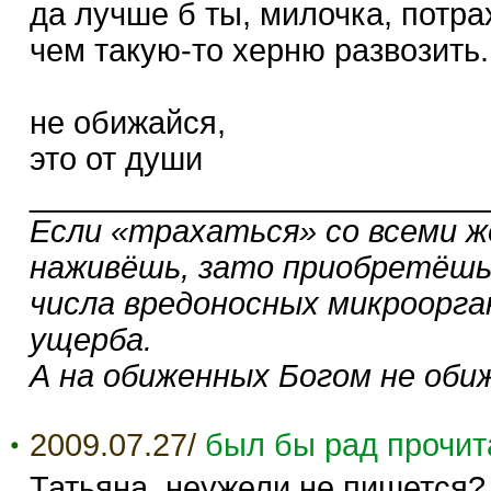
да лучше б ты, милочка, потр
чем такую-то херню развозить..
не обижайся,
это от души
__________________________
Если «трахаться» со всеми ж
наживёшь, зато приобретёшь
числа вредоносных микроорга
ущерба.
А на обиженных Богом не оби
2009.07.27/
был бы рад прочит
Татьяна, неужели не пишется?