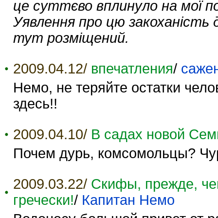
це суттєво вплинуло на мої п
Уявлення про цю закоханість д
тут розміщений.
2009.04.12/
впечатления
/
саже
Немо, не теряйте остатки чело
здесь!!
2009.04.10/
В садах новой Сем
Почем дурь, комсомольцы? Чур
2009.03.22/
Скифы, прежде, чем
гречески!
/
Капитан Немо