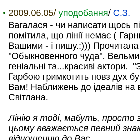
2009.06.05/
уподобання
/
С.З.
Вагалася - чи написати щось пі
помітила, що лінії немає ( Гар
Вашими - і пишу.:))) Прочитал
"Обыкновенного чуда". Вельми 
геніальні та...красиві актори.
Гарбою гримкотить повз дух бут
Вам! Наближень до ідеалів н
Світлана.
Лінію я тоді, мабуть, просто
цьому вважається певний знак
відношенню до Вас.