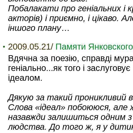
Побалакати про геніальних і кр
акторів) і приємно, і цікаво.
іншого плану
…
2009.05.21/
Памяти Янковского
Вдячна за поезію, справді мура
геніально...як того і заслугову
ідеалом.
Дякую за такий проникливий в
Слова «ідеал» побоююся, але 
назавжди залишиться одним з н
людства. До того ж, я у дитин