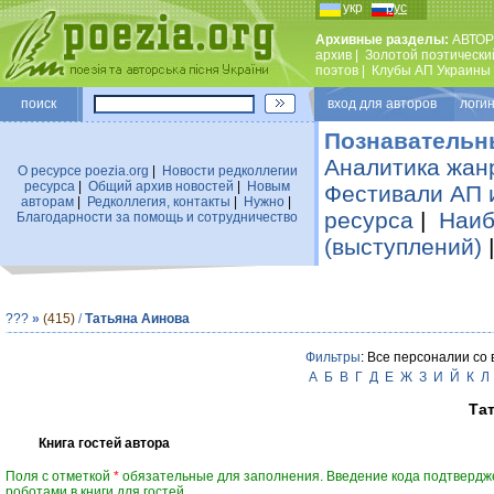
укр
рус
Архивные разделы:
АВТОР
архив
|
Золотой поэтически
поэтов
|
Клубы АП Украины
поиск
вход для авторов логин
Познавательн
Аналитика жан
О ресурсе poezia.org
|
Новости редколлегии
ресурса
|
Общий архив новостей
|
Новым
Фестивали АП 
авторам
|
Редколлегия, контакты
|
Нужно
|
ресурса
|
Наиб
Благодарности за помощь и сотрудничество
(выступлений)
???
»
(415)
/
Татьяна Аинова
Фильтры
: Все персоналии со
А
Б
В
Г
Д
Е
Ж
З
И
Й
К
Л
Та
Книга гостей автора
Поля с отметкой
*
обязательные для заполнения. Введение кода подтвердж
роботами в книги для гостей