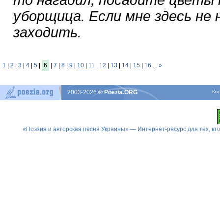
уборщица. Если мне здесь не 
заходить.
1
|
2
|
3
|
4
|
5
|
6
|
7
|
8
|
9
|
10
|
11
|
12
|
13
|
14
|
15
|
16
...
»
2003-2026
© Poezia.ORG
Ко
«Поэзия и авторская песня Украины» — Интернет-ресурс для тех, к