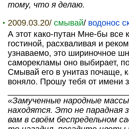
тому, что я делаю.
2009.03.20/
смывай
/
водонос с
А этот како-путан Мне-бы все к
гостиной, расхваливая и реком
узнаваемо, это шириночное шн
саморекламы оно выбирает, по
Смывай его в унитаз почаще, к
воняло. Прошу тебя от имени 
__________________________
«Замученные народные массы»
находятся. Это не парадная з
вам в своём беспредельном са
то нагадил, посадите цветы 