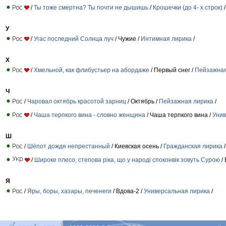
/
Ты тоже смертна? Ты почти не дышишь
/
Крошечки (до 4- х строк)
/
У
/
Угас последний Солнца луч
/ Чужие /
Интимная лирика
/
Х
/
Хмельной, как флибустьер на абордаже
/ Первый снег /
Пейзажная
Ч
/
Чаровал октябрь красотой зарниц
/ Октябрь /
Пейзажная лирика
/
/
Чаша терпкого вина - словно женщина
/ Чаша терпкого вина /
Унив
Ш
/
Шёпот дождя непрестанный
/ Киевская осень /
Гражданская лирика
/
/
Широке плесо, степова ріка, що у народі споконвік зовуть Сурою
/ 
Я
/
Яры, боры, хазары, печенеги
/ Вдова-2 /
Универсальная лирика
/