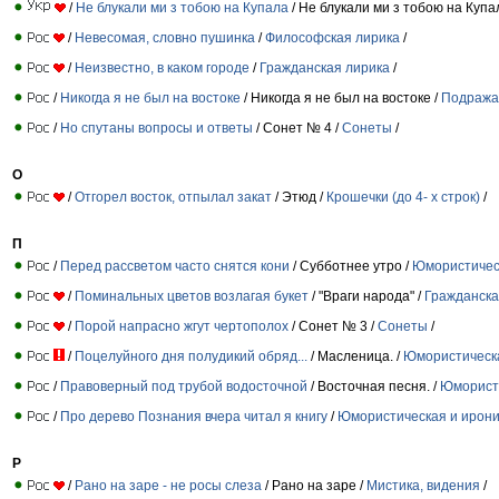
/
Не блукали ми з тобою на Купала
/ Не блукали ми з тобою на Купа
/
Невесомая, словно пушинка
/
Философская лирика
/
/
Неизвестно, в каком городе
/
Гражданская лирика
/
/
Никогда я не был на востоке
/ Никогда я не был на востоке /
Подража
/
Но спутаны вопросы и ответы
/ Сонет № 4 /
Сонеты
/
О
/
Отгорел восток, отпылал закат
/ Этюд /
Крошечки (до 4- х строк)
/
П
/
Перед рассветом часто снятся кони
/ Субботнее утро /
Юмористическ
/
Поминальных цветов возлагая букет
/ "Враги народа" /
Гражданска
/
Порой напрасно жгут чертополох
/ Сонет № 3 /
Сонеты
/
/
Поцелуйного дня полудикий обряд...
/ Масленица. /
Юмористическа
/
Правоверный под трубой водосточной
/ Восточная песня. /
Юмористи
/
Про дерево Познания вчера читал я книгу
/
Юмористическая и ирони
Р
/
Рано на заре - не росы слеза
/ Рано на заре /
Мистика, видения
/