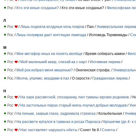
/
Кто эти юные созданья?
/ Кто эти юные созданья? /
Философская ли
Л
/
Лишь подняла колдунья-ночь покров
/ Пан /
Универсальная лирик
/
Лишь полумрак дает коптящая лампада
/ Исповедь Торквемады /
Со
М
/
Мне метафор иных не понять вообще
/ Время собирать камни /
Фило
/
Мой маленький каюр, слезай-ка с нарт
/
Интимная лирика
/
/
Мой рок избрал меня мишенью?
/ Онегинская строфа. /
Универсальн
/
Молча, упрямо, мордами в пах
/ О серости /
Гражданская лирика
/
Н
/
На заре рассветной, спозаранку, пил туманы юрских родников.
/ Н
/
На застольных пирах старый князь поучал добрых молодцев
/
Уни
/
На пеньке, закрыв глаза, задремала стрекоза
/ Колыбельная /
Униве
/
На рассвете купался в туманах и росах Парнаса
/
Крошечки (до 4- х 
/
Нас заставляет нарушать обеты
/ Сонет № 8 /
Сонеты
/