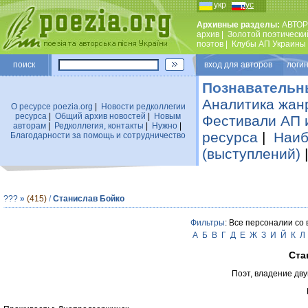
укр
рус
Архивные разделы:
АВТОР
архив
|
Золотой поэтически
поэтов
|
Клубы АП Украины
поиск
вход для авторов логин
Познавательн
Аналитика жан
О ресурсе poezia.org
|
Новости редколлегии
ресурса
|
Общий архив новостей
|
Новым
Фестивали АП 
авторам
|
Редколлегия, контакты
|
Нужно
|
ресурса
|
Наиб
Благодарности за помощь и сотрудничество
(выступлений)
???
»
(415)
/
Станислав Бойко
Фильтры
: Все персоналии со
А
Б
В
Г
Д
Е
Ж
З
И
Й
К
Л
Ста
Поэт, владение дву