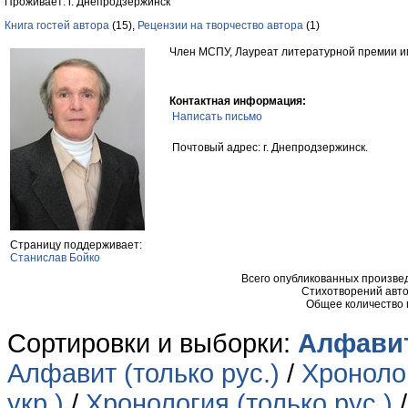
Проживает: г. Днепродзержинск
Книга гостей автора
(15),
Рецензии на творчество автора
(1)
Член МСПУ, Лауреат литературной премии и
Контактная информация:
Написать письмо
Почтовый адрес: г. Днепродзержинск.
Страницу поддерживает:
Cтанислав Бойко
Всего опубликованных произв
Стихотворений авто
Общее количество
Сортировки и выборки:
Алфавит
Алфавит (только рус.)
/
Хронолог
укр.)
/
Хронология (только рус.)