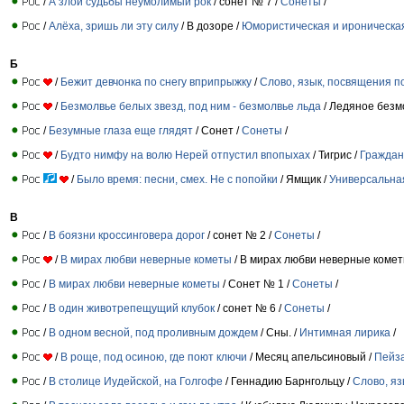
/
А злой судьбы неумолимый рок
/ сонет № 7 /
Сонеты
/
/
Алёха, зришь ли эту силу
/ В дозоре /
Юмористическая и ироническа
Б
/
Бежит девчонка по снегу вприпрыжку
/
Слово, язык, посвящения п
/
Безмолвье белых звезд, под ним - безмолвье льда
/ Ледяное безм
/
Безумные глаза еще глядят
/ Сонет /
Сонеты
/
/
Будто нимфу на волю Нерей отпустил впопыхах
/ Тигрис /
Граждан
/
Было время: песни, смех. Не с попойки
/ Ямщик /
Универсальна
В
/
В боязни кроссинговера дорог
/ сонет № 2 /
Сонеты
/
/
В мирах любви неверные кометы
/ В мирах любви неверные комет
/
В мирах любви неверные кометы
/ Сонет № 1 /
Сонеты
/
/
В один животрепещущий клубок
/ сонет № 6 /
Сонеты
/
/
В одном весной, под проливным дождем
/ Сны. /
Интимная лирика
/
/
В роще, под осиною, где поют ключи
/ Месяц апельсиновый /
Пейз
/
В столице Иудейской, на Голгофе
/ Геннадию Барнгольцу /
Слово, яз