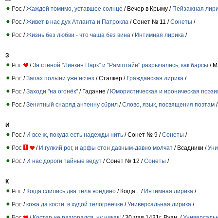
/
Жаждой томимо, уставшее солнце
/ Вечер в Крыму /
Пейзажная лир
/
Живет в нас дух Атланта и Патрокла
/ Сонет № 11 /
Сонеты
/
/
Жизнь без любви - что чаша без вина
/
Интимная лирика
/
З
/
За стеной "Линкин Парк" и "Рамштайн" разрычались, как барсы
/ М
/
Запах полыни уже исчез
/ Сталкер /
Гражданская лирика
/
/
Заходи "на огонёк"
/ Гадание /
Юмористическая и ироническая поэзи
/
Зенитный снаряд антенну сбрил
/
Слово, язык, посвящения поэтам
/
И
/
И все ж, покуда есть надежды нить
/ Сонет № 9 /
Сонеты
/
/
И гулкий рог, и арфы стон давным-давно молчат
/ Всадники /
Уни
/
И нас дороги тайные ведут
/ Сонет № 12 /
Сонеты
/
К
/
Когда слились два тела воедино
/ Когда... /
Интимная лирика
/
/
кожа да кости. в худой телогреечке
/
Универсальная лирика
/
/
Костер не разгорался, ну никак!
/ 30 мая 1431г. Руан. /
Универсаль