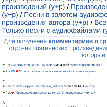
произведений (у+р)
/
Произведен
(у+р)
/
Песни в золотом аудиофо
произведения автора (у+р)
/
Все
Только песни с аудиофайлами (
Для получения
комментариев о г
строчек поэтических произведени
которые
/
Отдать себя на плац живьем
/ Для людей /
Философская лирика
/
/
Прошу тебя, прости за снег ты мне
/
Интимная лирика
/
C
/
C мечом в руке и под мечом Домокла
/ сонет № 14 /
Сонеты
/
/
Cвершив обряд сепуки до конца
/
Универсальная лирика
/
А