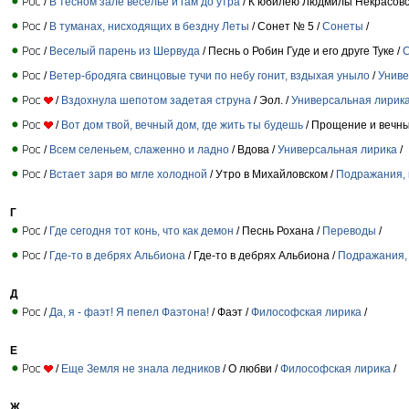
/
В тесном зале веселье и гам до утра
/ К юбилею Людмилы Некрасовс
/
В туманах, нисходящих в бездну Леты
/ Сонет № 5 /
Сонеты
/
/
Веселый парень из Шервуда
/ Песнь о Робин Гуде и его друге Туке /
С
/
Ветер-бродяга свинцовые тучи по небу гонит, вздыхая уныло
/
Униве
/
Вздохнула шепотом задетая струна
/ Эол. /
Универсальная лирик
/
Вот дом твой, вечный дом, где жить ты будешь
/ Прощение и вечны
/
Всем селеньем, слаженно и ладно
/ Вдова /
Универсальная лирика
/
/
Встает заря во мгле холодной
/ Утро в Михайловском /
Подражания, 
Г
/
Где сегодня тот конь, что как демон
/ Песнь Рохана /
Переводы
/
/
Где-то в дебрях Альбиона
/ Где-то в дебрях Альбиона /
Подражания,
Д
/
Да, я - фаэт! Я пепел Фаэтона!
/ Фаэт /
Философская лирика
/
Е
/
Еще Земля не знала ледников
/ О любви /
Философская лирика
/
Ж