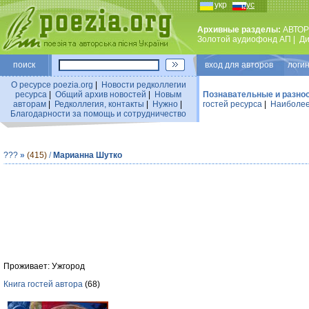
укр
рус
Архивные разделы:
АВТОР
Золотой аудиофонд АП
|
Ди
поиск
вход для авторов логин
О ресурсе poezia.org
|
Новости редколлегии
ресурса
|
Общий архив новостей
|
Новым
Познавательные и разно
авторам
|
Редколлегия, контакты
|
Нужно
|
гостей ресурса
|
Наиболее
Благодарности за помощь и сотрудничество
???
»
(415)
/
Марианна Шутко
Проживает: Ужгород
Книга гостей автора
(68)