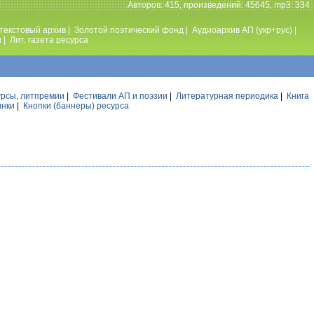
Авторов: 415, произведений: 45645, mp3: 334
текстовый архив
|
Золотой поэтический фонд
|
Аудиоархив АП (укр+рус)
|
ы
|
Лит. газета ресурса
урсы, литпремии
|
Фестивали АП и поэзии
|
Литературная периодика
|
Книга
инки
|
Кнопки (баннеры) ресурса