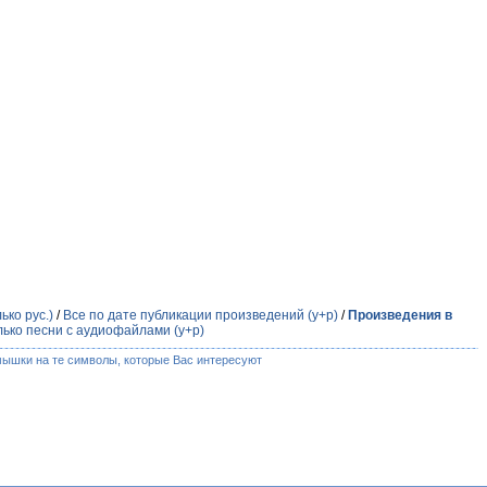
ько рус.)
/
Все по дате публикации произведений (у+р)
/
Произведения в
лько песни с аудиофайлами (у+р)
мышки на те символы, которые Вас интересуют