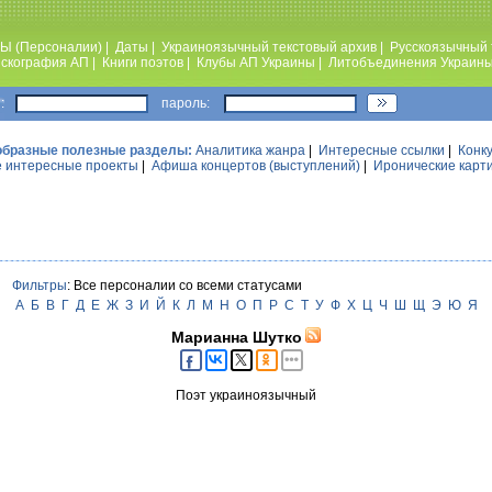
Ы (Персоналии)
|
Даты
|
Украиноязычный текстовый архив
|
Русскоязычный 
скография АП
|
Книги поэтов
|
Клубы АП Украины
|
Литобъединения Украин
:
пароль:
образные полезные разделы:
Аналитика жанра
|
Интересные ссылки
|
Конк
 интересные проекты
|
Афиша концертов (выступлений)
|
Иронические карт
Фильтры
: Все персоналии со всеми статусами
А
Б
В
Г
Д
Е
Ж
З
И
Й
К
Л
М
Н
О
П
Р
С
Т
У
Ф
Х
Ц
Ч
Ш
Щ
Э
Ю
Я
Марианна Шутко
Поэт украиноязычный