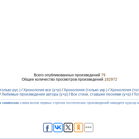
Всего опубликованных произведений
79
Общее количество просмотров произведений
182972
только рус.)
/
Хронология все (у+р)
/
Хронология (только укр.)
/
Хронология (тол
/
Любимые произведения автора (у+р)
/
Все стихи, ставшие песнями (у+р)
/
То
х символах
слева возле первых строчек поэтических произведений наведите курсор 