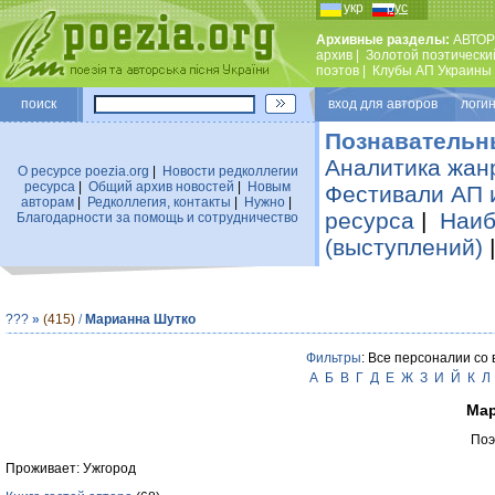
укр
рус
Архивные разделы:
АВТОР
архив
|
Золотой поэтически
поэтов
|
Клубы АП Украины
поиск
вход для авторов логин
Познавательн
Аналитика жан
О ресурсе poezia.org
|
Новости редколлегии
ресурса
|
Общий архив новостей
|
Новым
Фестивали АП 
авторам
|
Редколлегия, контакты
|
Нужно
|
ресурса
|
Наиб
Благодарности за помощь и сотрудничество
(выступлений)
???
»
(415)
/
Марианна Шутко
Фильтры
: Все персоналии со
А
Б
В
Г
Д
Е
Ж
З
И
Й
К
Л
Мар
Поэ
Проживает: Ужгород