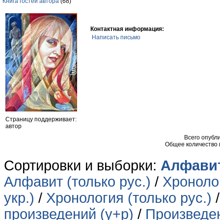
Книга гостей автора
(68)
Контактная информация:
Написать письмо
Страницу поддерживает:
автор
Всего опубл
Общее количество
Сортировки и выборки:
Алфавит
Алфавит (только рус.)
/
Хронолог
укр.)
/
Хронология (только рус.)
произведений (у+р)
/
Произведен