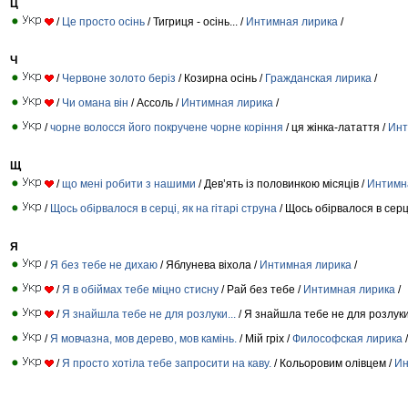
Ц
/
Це просто осінь
/ Тигриця - осiнь... /
Интимная лирика
/
Ч
/
Червоне золото беріз
/ Козирна осінь /
Гражданская лирика
/
/
Чи омана він
/ Ассоль /
Интимная лирика
/
/
чорне волосся його покручене чорне коріння
/ ця жінка-латаття /
Инт
Щ
/
що мені робити з нашими
/ Дев’ять iз половинкою мiсяцiв /
Интимн
/
Щось обірвалося в серці, як на гітарі струна
/ Щось обірвалося в серц
Я
/
Я без тебе не дихаю
/ Яблунева віхола /
Интимная лирика
/
/
Я в обіймах тебе міцно стисну
/ Рай без тебе /
Интимная лирика
/
/
Я знайшла тебе не для розлуки...
/ Я знайшла тебе не для розлуки.
/
Я мовчазна, мов дерево, мов камінь.
/ Мiй грiх /
Философская лирика
/
/
Я просто хотіла тебе запросити на каву.
/ Кольоровим олівцем /
Ин