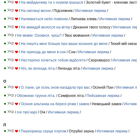
/
На майданчику ти з онуком граєшся
/ Золотий букет - кленове лист
/
На околиці весни
/ Підсніжник /
Интимная лирика
/
/
Наливається небо повінню
/ Липнева злива /
Интимная лирика
/
/
Не викидуй волосся на вітер
/ Дихання твого голосу /
Интимная ли
/
Не мовчи. Озовися, чуєш?
/ Твоє мовчання /
Интимная лирика
/
/
Не пишіть мені більше про ваше кохання до мене
/ Тихий мій океан
/
Не приходь до мене в сни
/ Сни /
Интимная лирика
/
/
Нестерпно хочеться тобою відболіти
/ Скоромороз /
Интимная ли
/
Ніч, як легенда літа
/ Легенда літа /
Интимная лирика
/
О
/
О, пане, ця осінь знов нагадала про вас
/ Осінній Пан /
Интимная л
/
Обожнюю трунок літа,
/ Симфонія літа /
Пейзажная лирика
/
/
Осіння альтанка на березі річки і замок
/ Невицький замок /
Интимн
/
очі твої карі
/ Очі /
Интимная лирика
/
П
/
Переорюєш серце плугом
/ Отруйні зерна /
Интимная лирика
/