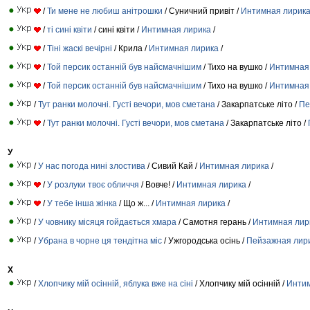
/
Ти мене не любиш анітрошки
/ Суничний привіт /
Интимная лирик
/
ті сині квіти
/ сині квіти /
Интимная лирика
/
/
Тіні жаскі вечірні
/ Крила /
Интимная лирика
/
/
Той персик останній був найсмачнішим
/ Тихо на вушко /
Интимная
/
Той персик останній був найсмачнішим
/ Тихо на вушко /
Интимная
/
Тут ранки молочні. Густі вечори, мов сметана
/ Закарпатське літо /
Пе
/
Тут ранки молочні. Густі вечори, мов сметана
/ Закарпатське літо /
У
/
У нас погода нині злостива
/ Сивий Кай /
Интимная лирика
/
/
У розлуки твоє обличчя
/ Вовче! /
Интимная лирика
/
/
У тебе інша жінка
/ Що ж... /
Интимная лирика
/
/
У човнику місяця гойдається хмара
/ Самотня герань /
Интимная лир
/
Убрана в чорне ця тендітна міс
/ Ужгородська осінь /
Пейзажная лир
Х
/
Хлопчику мій осінній, яблука вже на сіні
/ Хлопчику мій осінній /
Интим