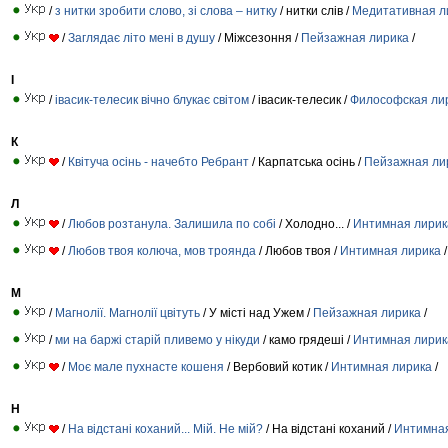
/
з нитки зробити слово, зі слова – нитку
/ нитки слів /
Медитативная л
/
Заглядає літо мені в душу
/ Міжсезоння /
Пейзажная лирика
/
І
/
івасик-телесик вічно блукає світом
/ івасик-телесик /
Философская ли
К
/
Квітуча осінь - начебто Ребрант
/ Карпатська осінь /
Пейзажная ли
Л
/
Любов розтанула. Залишила по собі
/ Холодно... /
Интимная лирик
/
Любов твоя колюча, мов троянда
/ Любов твоя /
Интимная лирика
/
М
/
Магнолії. Магнолії цвітуть
/ У місті над Ужем /
Пейзажная лирика
/
/
ми на баржі старій пливемо у нікуди
/ камо грядеші /
Интимная лирик
/
Моє мале пухнасте кошеня
/ Вербовий котик /
Интимная лирика
/
Н
/
На відстані коханий... Мій. Не мій?
/ На відстані коханий /
Интимная