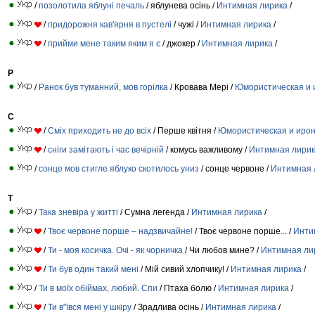
/
позолотила яблуні печаль
/ яблунева осінь /
Интимная лирика
/
/
придорожня кав'ярня в пустелі
/ чужі /
Интимная лирика
/
/
прийми мене таким яким я є
/ джокер /
Интимная лирика
/
Р
/
Ранок був туманний, мов горілка
/ Кровава Мері /
Юмористическая и 
С
/
Сміх приходить не до всіх
/ Перше квітня /
Юмористическая и ирон
/
сніги замітають і час вечірній
/ комусь важливому /
Интимная лири
/
сонце мов стигле яблуко скотилось униз
/ сонце червоне /
Интимная 
Т
/
Така зневіра у житті
/ Сумна легенда /
Интимная лирика
/
/
Твоє червоне порше – надзвичайне!
/ Твоє червоне порше... /
Инти
/
Ти - моя косичка. Очі - як чорничка
/ Чи любов мине? /
Интимная ли
/
Ти був один такий мені
/ Мій сивий хлопчику! /
Интимная лирика
/
/
Ти в моїх обіймах, любий. Спи
/ Птаха болю /
Интимная лирика
/
/
Ти в"ївся мені у шкіру
/ Зрадлива осінь /
Интимная лирика
/