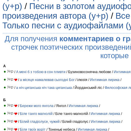
(у+р)
/
Песни в золотом аудиофо
произведения автора (у+р)
/
Все
Только песни с аудиофайлами (
Для получения
комментариев о г
строчек поэтических произведени
которые
А
/
А мені б з тобою в сон пливти
/ Бузиновосонячна любове /
Интимная
/
а місяця намалював сьогодні Бог
/ ілюзія /
Интимная лирика
/
/
а ніч циганська ніч така циганська
/ Йорданський ліс /
Философская л
Б
/
Бережи мого янгола
/ Янгол /
Интимная лирика
/
/
Біле танго магнолій
/ Біле танго магнолій /
Интимная лирика
/
/
Білий гладіолусе, чужий
/ Білий гладіолус /
Интимная лирика
/
/
Біля твоїх воріт
/ Тоненькі небеса /
Интимная лирика
/