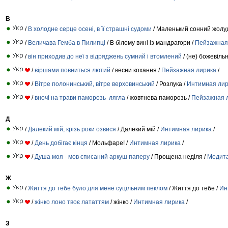
В
/
В холодне серце осені, в її страшні судоми
/ Маленький сонний жолу
/
Величава Гемба в Пилипці
/ В білому вині із мандрагори /
Пейзажная
/
він приходив до неї з відряджень сумний і втомлений
/ (не) божевіль
/
віршами повниться лютий
/ весни кохання /
Пейзажная лирика
/
/
Вітре полонинський, вітре верховинський
/ Розлука /
Интимная лир
/
вночі на трави паморозь лягла
/ жовтнева паморозь /
Пейзажная 
Д
/
Далекий мій, крізь роки озвися
/ Далекий мій /
Интимная лирика
/
/
День добігає кінця
/ Мольфаре! /
Интимная лирика
/
/
Душа моя - мов списаний аркуш паперу
/ Прощена неділя /
Медита
Ж
/
Життя до тебе було для мене суцільним пеклом
/ Життя до тебе /
Ин
/
жінко лоно твоє лататтям
/ жінко /
Интимная лирика
/
З