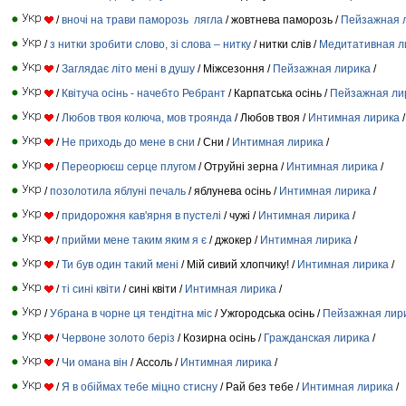
/
вночі на трави паморозь лягла
/ жовтнева паморозь /
Пейзажная 
/
з нитки зробити слово, зі слова – нитку
/ нитки слів /
Медитативная л
/
Заглядає літо мені в душу
/ Міжсезоння /
Пейзажная лирика
/
/
Квітуча осінь - начебто Ребрант
/ Карпатська осінь /
Пейзажная ли
/
Любов твоя колюча, мов троянда
/ Любов твоя /
Интимная лирика
/
/
Не приходь до мене в сни
/ Сни /
Интимная лирика
/
/
Переорюєш серце плугом
/ Отруйні зерна /
Интимная лирика
/
/
позолотила яблуні печаль
/ яблунева осінь /
Интимная лирика
/
/
придорожня кав'ярня в пустелі
/ чужі /
Интимная лирика
/
/
прийми мене таким яким я є
/ джокер /
Интимная лирика
/
/
Ти був один такий мені
/ Мій сивий хлопчику! /
Интимная лирика
/
/
ті сині квіти
/ сині квіти /
Интимная лирика
/
/
Убрана в чорне ця тендітна міс
/ Ужгородська осінь /
Пейзажная лир
/
Червоне золото беріз
/ Козирна осінь /
Гражданская лирика
/
/
Чи омана він
/ Ассоль /
Интимная лирика
/
/
Я в обіймах тебе міцно стисну
/ Рай без тебе /
Интимная лирика
/