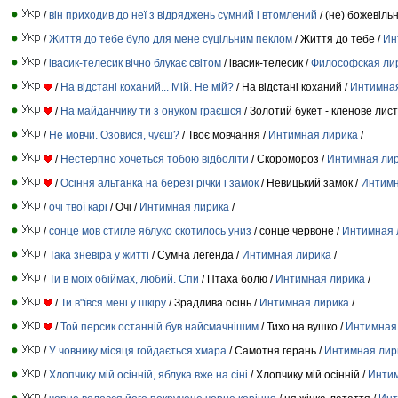
/
він приходив до неї з відряджень сумний і втомлений
/ (не) божевіль
/
Життя до тебе було для мене суцільним пеклом
/ Життя до тебе /
Ин
/
івасик-телесик вічно блукає світом
/ івасик-телесик /
Философская ли
/
На відстані коханий... Мій. Не мій?
/ На відстані коханий /
Интимная
/
На майданчику ти з онуком граєшся
/ Золотий букет - кленове лист
/
Не мовчи. Озовися, чуєш?
/ Твоє мовчання /
Интимная лирика
/
/
Нестерпно хочеться тобою відболіти
/ Скоромороз /
Интимная ли
/
Осіння альтанка на березі річки і замок
/ Невицький замок /
Интимн
/
очі твої карі
/ Очі /
Интимная лирика
/
/
сонце мов стигле яблуко скотилось униз
/ сонце червоне /
Интимная 
/
Така зневіра у житті
/ Сумна легенда /
Интимная лирика
/
/
Ти в моїх обіймах, любий. Спи
/ Птаха болю /
Интимная лирика
/
/
Ти в"ївся мені у шкіру
/ Зрадлива осінь /
Интимная лирика
/
/
Той персик останній був найсмачнішим
/ Тихо на вушко /
Интимная
/
У човнику місяця гойдається хмара
/ Самотня герань /
Интимная лир
/
Хлопчику мій осінній, яблука вже на сіні
/ Хлопчику мій осінній /
Интим