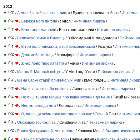
2013
/
А мені б з тобою в сон пливти
/ Бузиновосонячна любове /
Интимная
/
Бережи мого янгола
/ Янгол /
Интимная лирика
/
/
Біле танго магнолій
/ Біле танго магнолій /
Интимная лирика
/
/
Величава Гемба в Пилипці
/ В білому вині із мандрагори /
Пейзажная
/
Вітре полонинський, вітре верховинський
/ Розлука /
Интимная лир
/
День добігає кінця
/ Мольфаре! /
Интимная лирика
/
/
жінко лоно твоє лататтям
/ жінко /
Интимная лирика
/
/
Магнолії. Магнолії цвітуть
/ У місті над Ужем /
Пейзажная лирика
/
/
ми на баржі старій пливемо у нікуди
/ камо грядеші /
Интимная лирик
/
Наливається небо повінню
/ Липнева злива /
Интимная лирика
/
/
Не пишіть мені більше про ваше кохання до мене
/ Тихий мій океан
/
Ніч, як легенда літа
/ Легенда літа /
Интимная лирика
/
/
О, пане, ця осінь знов нагадала про вас
/ Осінній Пан /
Интимная л
/
Обожнюю трунок літа,
/ Симфонія літа /
Пейзажная лирика
/
/
Ранок був туманний, мов горілка
/ Кровава Мері /
Юмористическая и 
/
Сміх приходить не до всіх
/ Перше квітня /
Юмористическая и ирон