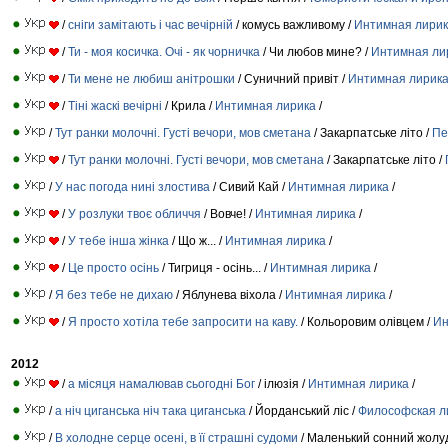
/
сніги замітають і час вечірній
/ комусь важливому /
Интимная лири
/
Ти - моя косичка. Очі - як чорничка
/ Чи любов мине? /
Интимная ли
/
Ти мене не любиш анітрошки
/ Суничний привіт /
Интимная лирик
/
Тіні жаскі вечірні
/ Крила /
Интимная лирика
/
/
Тут ранки молочні. Густі вечори, мов сметана
/ Закарпатське літо /
Пе
/
Тут ранки молочні. Густі вечори, мов сметана
/ Закарпатське літо /
/
У нас погода нині злостива
/ Сивий Кай /
Интимная лирика
/
/
У розлуки твоє обличчя
/ Вовче! /
Интимная лирика
/
/
У тебе інша жінка
/ Що ж... /
Интимная лирика
/
/
Це просто осінь
/ Тигриця - осiнь... /
Интимная лирика
/
/
Я без тебе не дихаю
/ Яблунева віхола /
Интимная лирика
/
/
Я просто хотіла тебе запросити на каву.
/ Кольоровим олівцем /
Ин
2012
/
а місяця намалював сьогодні Бог
/ ілюзія /
Интимная лирика
/
/
а ніч циганська ніч така циганська
/ Йорданський ліс /
Философская л
/
В холодне серце осені, в її страшні судоми
/ Маленький сонний жолу