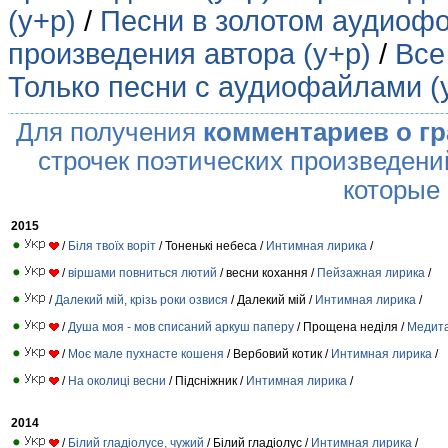
(у+р)
/
Песни в золотом аудиофо
произведения автора (у+р)
/
Все
Только песни с аудиофайлами (
Для получения
комментариев о г
строчек поэтических произведени
которые
2015
/
Біля твоїх воріт
/ Тоненькі небеса /
Интимная лирика
/
/
віршами повниться лютий
/ весни кохання /
Пейзажная лирика
/
/
Далекий мій, крізь роки озвися
/ Далекий мій /
Интимная лирика
/
/
Душа моя - мов списаний аркуш паперу
/ Прощена неділя /
Медита
/
Моє мале пухнасте кошеня
/ Вербовий котик /
Интимная лирика
/
/
На околиці весни
/ Підсніжник /
Интимная лирика
/
2014
/
Білий гладіолусе, чужий
/ Білий гладіолус /
Интимная лирика
/