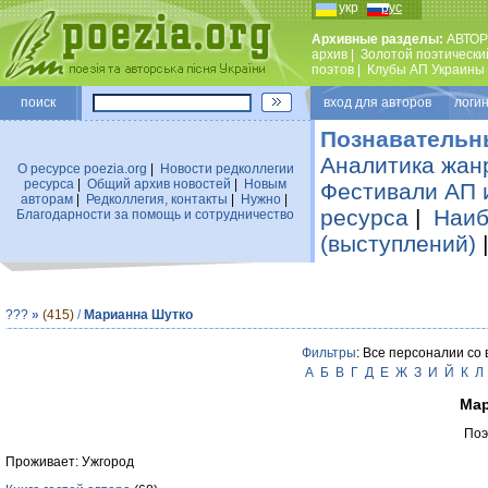
укр
рус
Архивные разделы:
АВТОР
архив
|
Золотой поэтически
поэтов
|
Клубы АП Украины
поиск
вход для авторов логин
Познавательн
Аналитика жан
О ресурсе poezia.org
|
Новости редколлегии
ресурса
|
Общий архив новостей
|
Новым
Фестивали АП 
авторам
|
Редколлегия, контакты
|
Нужно
|
ресурса
|
Наиб
Благодарности за помощь и сотрудничество
(выступлений)
???
»
(415)
/
Марианна Шутко
Фильтры
: Все персоналии со
А
Б
В
Г
Д
Е
Ж
З
И
Й
К
Л
Мар
Поэ
Проживает: Ужгород