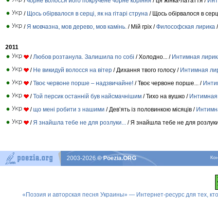
/
чорне волосся його покручене чорне коріння
/ ця жінка-латаття /
Инт
/
Щось обірвалося в серці, як на гітарі струна
/ Щось обірвалося в серц
/
Я мовчазна, мов дерево, мов камінь.
/ Мiй грiх /
Философская лирика
/
2011
/
Любов розтанула. Залишила по собі
/ Холодно... /
Интимная лирик
/
Не викидуй волосся на вітер
/ Дихання твого голосу /
Интимная ли
/
Твоє червоне порше – надзвичайне!
/ Твоє червоне порше... /
Инти
/
Той персик останній був найсмачнішим
/ Тихо на вушко /
Интимная
/
що мені робити з нашими
/ Дев’ять iз половинкою мiсяцiв /
Интимн
/
Я знайшла тебе не для розлуки...
/ Я знайшла тебе не для розлуки.
2003-2026
© Poezia.ORG
Ко
«Поэзия и авторская песня Украины» — Интернет-ресурс для тех, к