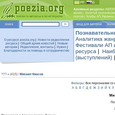
укр
рус
Архивные разделы:
АВТОР
архив
|
Золотой поэтически
поэтов
|
Клубы АП Украины
поиск
вход для авторов логин
Познавательн
Аналитика жан
О ресурсе poezia.org
|
Новости редколлегии
ресурса
|
Общий архив новостей
|
Новым
Фестивали АП 
авторам
|
Редколлегия, контакты
|
Нужно
|
ресурса
|
Наиб
Благодарности за помощь и сотрудничество
(выступлений)
???
»
(415)
/
Михаил Квасов
Фильтры
: Все персоналии со
А
Б
В
Г
Д
Е
Ж
З
И
Й
К
Л
Ми
По