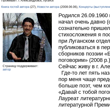
Проживает: г. Александровск, Луганск
Книга гостей автора
(27),
Новости автора
(2008.06.06),
Концерты (выступлен
Родился 26.09.1960 
начал очень давно (
сознательно пришел 
стихосложения я пос
при Луганском отдел
публиковаться в пе
сборников поэзии «Б
поговорим» (2008 р
Сейчас живу в г. Ал
Страницу поддерживает:
автор
Где-то лет пять наз
пор меня чаще предс
больше поэт, чем ко
«Давай с тобой пого
Лауреат литературно
литературной Премии