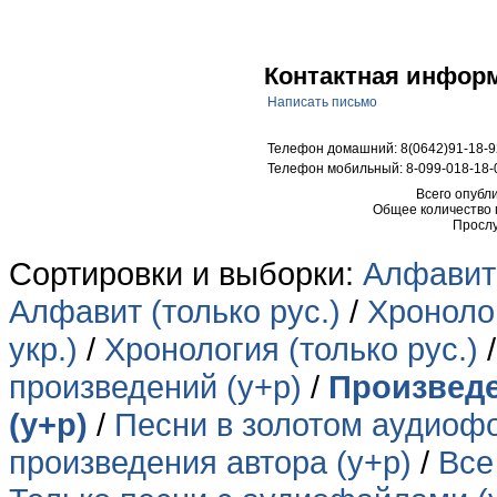
Контактная инфор
Написать письмо
Телефон домашний: 8(0642)91-18-9
Телефон мобильный: 8-099-018-18-
Всего опубл
Общее количество
Прослу
Сортировки и выборки:
Алфавит 
Алфавит (только рус.)
/
Хронолог
укр.)
/
Хронология (только рус.)
произведений (у+р)
/
Произведе
(у+р)
/
Песни в золотом аудиофо
произведения автора (у+р)
/
Все