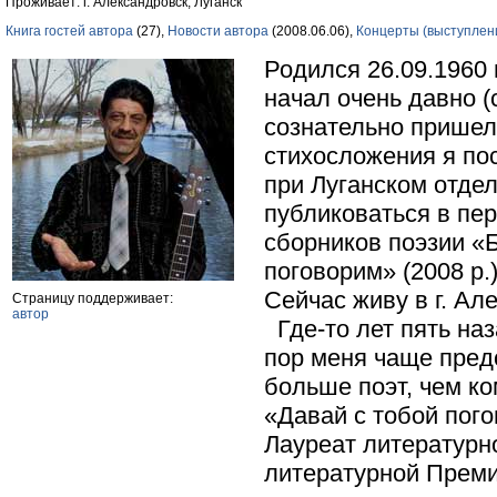
Проживает: г. Александровск, Луганск
Книга гостей автора
(27),
Новости автора
(2008.06.06),
Концерты (выступлен
Родился 26.09.1960 
начал очень давно (
сознательно пришел 
стихосложения я пос
при Луганском отдел
публиковаться в пе
сборников поэзии «Б
поговорим» (2008 р
Сейчас живу в г. Ал
Страницу поддерживает:
автор
Где-то лет пять наз
пор меня чаще предс
больше поэт, чем ко
«Давай с тобой пого
Лауреат литературно
литературной Премии