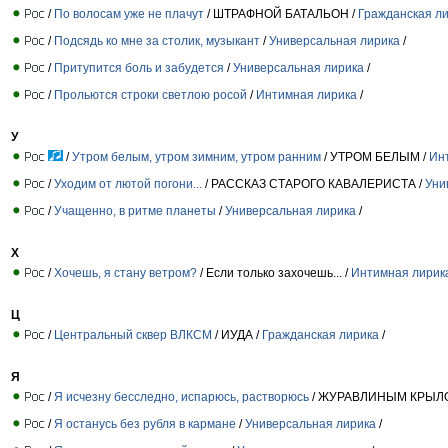
/
По волосам уже не плачут
/ ШТРАФНОЙ БАТАЛЬОН /
Гражданская л
/
Подсядь ко мне за столик, музыкант
/
Универсальная лирика
/
/
Притупится боль и забудется
/
Универсальная лирика
/
/
Прольются строки светлою росой
/
Интимная лирика
/
У
/
Утром белым, утром зимним, утром ранним
/ УТРОМ БЕЛЫМ /
Ин
/
Уходим от лютой погони...
/ РАССКАЗ СТАРОГО КАВАЛЕРИСТА /
Уни
/
Учащенно, в ритме планеты
/
Универсальная лирика
/
Х
/
Хочешь, я стану ветром?
/ Если только захочешь... /
Интимная лирик
Ц
/
Центральный сквер ВЛКСМ
/ ИУДА /
Гражданская лирика
/
Я
/
Я исчезну бесследно, испарюсь, растворюсь
/ ЖУРАВЛИНЫМ КРЫЛ
/
Я останусь без рубля в кармане
/
Универсальная лирика
/