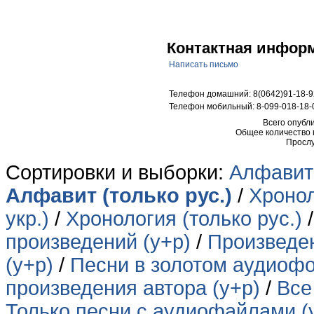
Контактная инфор
Написать письмо
Телефон домашний: 8(0642)91-18-9
Телефон мобильный: 8-099-018-18-
Всего опубл
Общее количество
Прослу
Сортировки и выборки:
Алфавит 
Алфавит (только рус.)
/
Хронол
укр.)
/
Хронология (только рус.)
произведений (у+р)
/
Произведен
(у+р)
/
Песни в золотом аудиофо
произведения автора (у+р)
/
Все
Только песни с аудиофайлами (