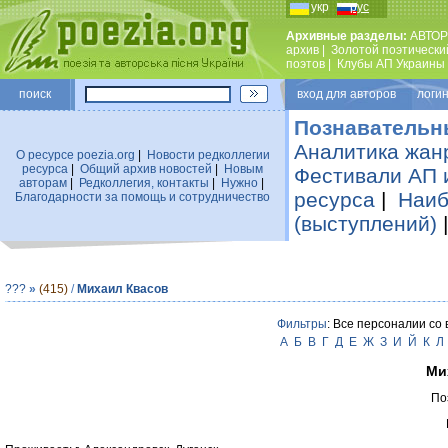
укр
рус
Архивные разделы:
АВТОР
архив
|
Золотой поэтически
поэтов
|
Клубы АП Украины
поиск
вход для авторов логин
Познавательн
Аналитика жан
О ресурсе poezia.org
|
Новости редколлегии
ресурса
|
Общий архив новостей
|
Новым
Фестивали АП 
авторам
|
Редколлегия, контакты
|
Нужно
|
ресурса
|
Наиб
Благодарности за помощь и сотрудничество
(выступлений)
???
»
(415)
/
Михаил Квасов
Фильтры
: Все персоналии со
А
Б
В
Г
Д
Е
Ж
З
И
Й
К
Л
Ми
По