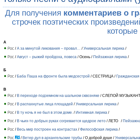
Для получения
комментариев о г
строчек поэтических произведени
которые
А
/
А за минутой ликования – провал…
/
Универсальная лирика
/
/
Август – рыжий пройдоха, повеса
/ Осень /
Пейзажная лирика
/
Б
/
Баба Паша на фронте была медсестрой
/ СЕСТРИЦА /
Гражданская
В
/
В переходе подземном на шальном сквозняке
/ СЛЕПОЙ МУЗЫКАНТ
/
В распахнутые лица площадей
/
Универсальная лирика
/
/
В ту ночь я не был в этом доме.
/
Интимная лирика
/
/
В чьих-то добрых руках согревается щедрое лето
/ ЛЕТО /
Пейзажна
/
Весь мир построен на контрастах
/
Философская лирика
/
/
Ветер дул в архангельские трубы
/ О доброй душе /
Универсальна