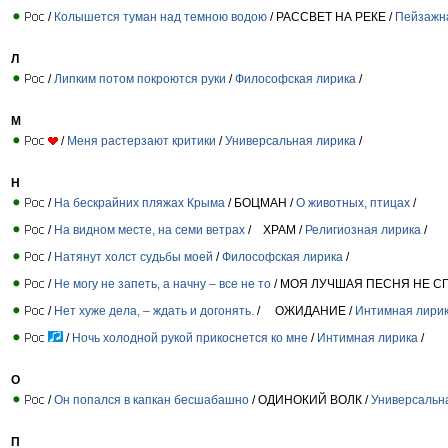
/
Колышется туман над темною водою
/ РАССВЕТ НА РЕКЕ /
Пейзажн
Л
/
Липким потом покроются руки
/
Философская лирика
/
М
/
Меня растерзают критики
/
Универсальная лирика
/
Н
/
На бескрайних пляжах Крыма
/ БОЦМАН /
О животных, птицах
/
/
На видном месте, на семи ветрах
/ ХРАМ /
Религиозная лирика
/
/
Натянут холст судьбы моей
/
Философская лирика
/
/
Не могу не запеть, а начну – все не то
/ МОЯ ЛУЧШАЯ ПЕСНЯ НЕ СП
/
Нет хуже дела, – ждать и догонять.
/ ОЖИДАНИЕ /
Интимная лири
/
Ночь холодной рукой прикоснется ко мне
/
Интимная лирика
/
О
/
Он попался в капкан бесшабашно
/ ОДИНОКИЙ ВОЛК /
Универсальн
П