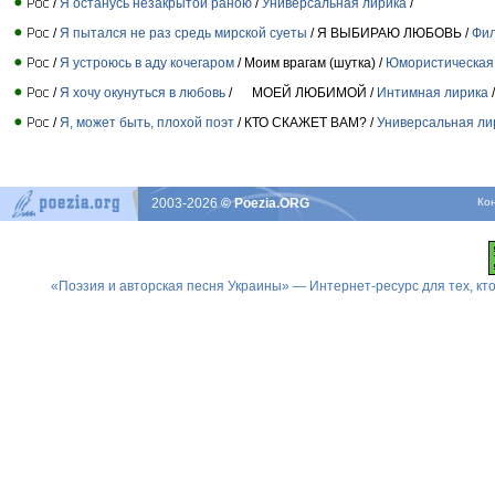
/
Я останусь незакрытой раною
/
Универсальная лирика
/
/
Я пытался не раз средь мирской суеты
/ Я ВЫБИРАЮ ЛЮБОВЬ /
Фил
/
Я устроюсь в аду кочегаром
/ Моим врагам (шутка) /
Юмористическая 
/
Я хочу окунуться в любовь
/ МОЕЙ ЛЮБИМОЙ /
Интимная лирика
/
/
Я, может быть, плохой поэт
/ КТО СКАЖЕТ ВАМ? /
Универсальная ли
2003-2026
© Poezia.ORG
Ко
«Поэзия и авторская песня Украины» — Интернет-ресурс для тех, к