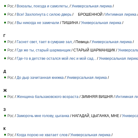
/
Вокзалы, поезда и самолеты,
/
Универсальная лирика
/
/
Все! Захлопнута с силою дверь
/ БРОШЕННОЙ /
Интимная лирика
/
Вы никогда не замечали
/ ТИШИНА /
Универсальная лирика
/
Г
/
Гаснет свет, тает в сумраке зал,
/ Певица /
Универсальная лирика
/
/
Где же ты, старый шарманщик
/ СТАРЫЙ ШАРМАНЩИК /
Универсал
/
Где-то в детстве остался мой лес и мой сад...
/
Универсальная лирик
Д
/
До дыр зачитанная книжка
/
Универсальная лирика
/
Ж
/
Женщина бальзаковского возраста
/ ЗИМНЯЯ ВИШНЯ /
Интимная л
З
/
Заморочь мне голову, цыганка
/ НАГАДАЙ, ЦЫГАНКА, МНЕ /
Универс
К
/
Когда порою не хватает слов
/
Универсальная лирика
/