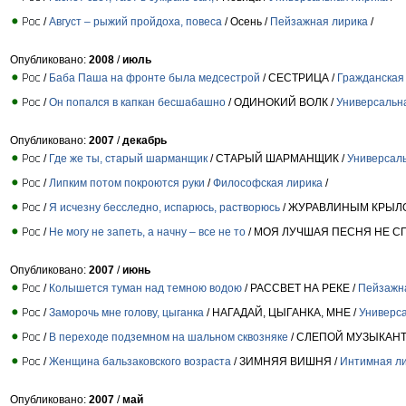
/
Август – рыжий пройдоха, повеса
/ Осень /
Пейзажная лирика
/
Опубликовано:
2008
/
июль
/
Баба Паша на фронте была медсестрой
/ СЕСТРИЦА /
Гражданская
/
Он попался в капкан бесшабашно
/ ОДИНОКИЙ ВОЛК /
Универсальн
Опубликовано:
2007
/
декабрь
/
Где же ты, старый шарманщик
/ СТАРЫЙ ШАРМАНЩИК /
Универсал
/
Липким потом покроются руки
/
Философская лирика
/
/
Я исчезну бесследно, испарюсь, растворюсь
/ ЖУРАВЛИНЫМ КРЫЛ
/
Не могу не запеть, а начну – все не то
/ МОЯ ЛУЧШАЯ ПЕСНЯ НЕ СП
Опубликовано:
2007
/
июнь
/
Колышется туман над темною водою
/ РАССВЕТ НА РЕКЕ /
Пейзажн
/
Заморочь мне голову, цыганка
/ НАГАДАЙ, ЦЫГАНКА, МНЕ /
Универс
/
В переходе подземном на шальном сквозняке
/ СЛЕПОЙ МУЗЫКАНТ
/
Женщина бальзаковского возраста
/ ЗИМНЯЯ ВИШНЯ /
Интимная л
Опубликовано:
2007
/
май