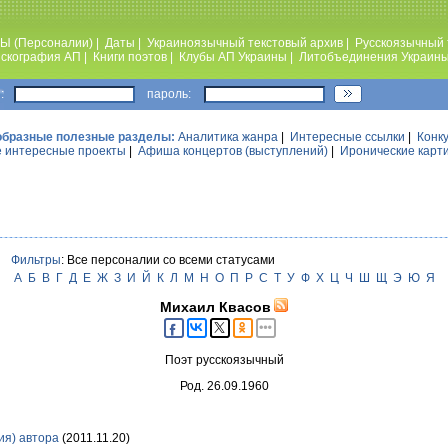
Ы (Персоналии)
|
Даты
|
Украиноязычный текстовый архив
|
Русскоязычный 
скография АП
|
Книги поэтов
|
Клубы АП Украины
|
Литобъединения Украин
:
пароль:
образные полезные разделы:
Аналитика жанра
|
Интересные ссылки
|
Конк
 интересные проекты
|
Афиша концертов (выступлений)
|
Иронические карт
Фильтры
: Все персоналии со всеми статусами
А
Б
В
Г
Д
Е
Ж
З
И
Й
К
Л
М
Н
О
П
Р
С
Т
У
Ф
Х
Ц
Ч
Ш
Щ
Э
Ю
Я
Михаил Квасов
Поэт русскоязычный
Род. 26.09.1960
ия) автора
(2011.11.20)