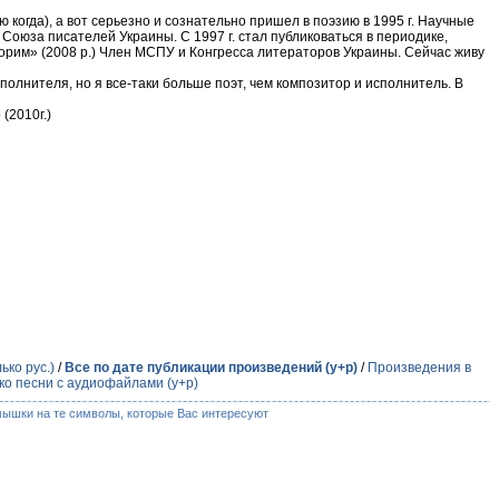
ю когда), а вот серьезно и сознательно пришел в поэзию в 1995 г. Научные
Союза писателей Украины. С 1997 г. стал публиковаться в периодике,
ворим» (2008 р.) Член МСПУ и Конгресса литераторов Украины. Сейчас живу
полнителя, но я все-таки больше поэт, чем композитор и исполнитель. В
(2010г.)
ько рус.)
/
Все по дате публикации произведений (у+р)
/
Произведения в
ко песни с аудиофайлами (у+р)
мышки на те символы, которые Вас интересуют