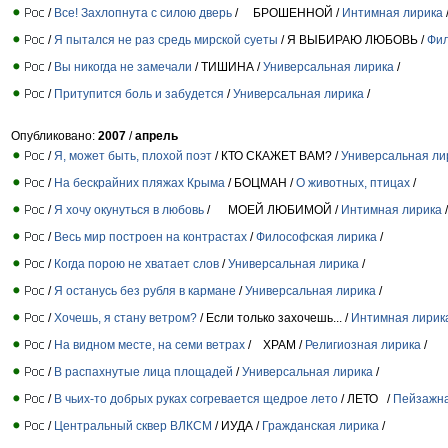
/
Все! Захлопнута с силою дверь
/ БРОШЕННОЙ /
Интимная лирика
/
Я пытался не раз средь мирской суеты
/ Я ВЫБИРАЮ ЛЮБОВЬ /
Фил
/
Вы никогда не замечали
/ ТИШИНА /
Универсальная лирика
/
/
Притупится боль и забудется
/
Универсальная лирика
/
Опубликовано:
2007
/
апрель
/
Я, может быть, плохой поэт
/ КТО СКАЖЕТ ВАМ? /
Универсальная ли
/
На бескрайних пляжах Крыма
/ БОЦМАН /
О животных, птицах
/
/
Я хочу окунуться в любовь
/ МОЕЙ ЛЮБИМОЙ /
Интимная лирика
/
/
Весь мир построен на контрастах
/
Философская лирика
/
/
Когда порою не хватает слов
/
Универсальная лирика
/
/
Я останусь без рубля в кармане
/
Универсальная лирика
/
/
Хочешь, я стану ветром?
/ Если только захочешь... /
Интимная лирик
/
На видном месте, на семи ветрах
/ ХРАМ /
Религиозная лирика
/
/
В распахнутые лица площадей
/
Универсальная лирика
/
/
В чьих-то добрых руках согревается щедрое лето
/ ЛЕТО /
Пейзажна
/
Центральный сквер ВЛКСМ
/ ИУДА /
Гражданская лирика
/