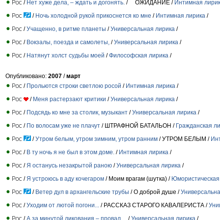
/
Нет хуже дела, – ждать и догонять.
/ ОЖИДАНИЕ /
Интимная лири
/
Ночь холодной рукой прикоснется ко мне
/
Интимная лирика
/
/
Учащенно, в ритме планеты
/
Универсальная лирика
/
/
Вокзалы, поезда и самолеты,
/
Универсальная лирика
/
/
Натянут холст судьбы моей
/
Философская лирика
/
Опубликовано:
2007
/
март
/
Прольются строки светлою росой
/
Интимная лирика
/
/
Меня растерзают критики
/
Универсальная лирика
/
/
Подсядь ко мне за столик, музыкант
/
Универсальная лирика
/
/
По волосам уже не плачут
/ ШТРАФНОЙ БАТАЛЬОН /
Гражданская л
/
Утром белым, утром зимним, утром ранним
/ УТРОМ БЕЛЫМ /
Ин
/
В ту ночь я не был в этом доме.
/
Интимная лирика
/
/
Я останусь незакрытой раною
/
Универсальная лирика
/
/
Я устроюсь в аду кочегаром
/ Моим врагам (шутка) /
Юмористическая 
/
Ветер дул в архангельские трубы
/ О доброй душе /
Универсальна
/
Уходим от лютой погони...
/ РАССКАЗ СТАРОГО КАВАЛЕРИСТА /
Уни
/
А за минутой ликования – провал…
/
Универсальная лирика
/