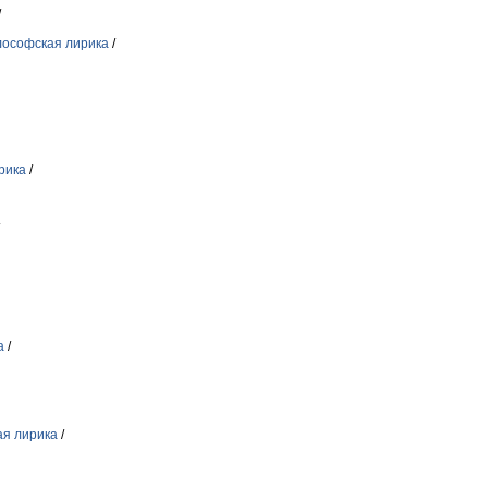
/
ософская лирика
/
рика
/
а
/
я лирика
/