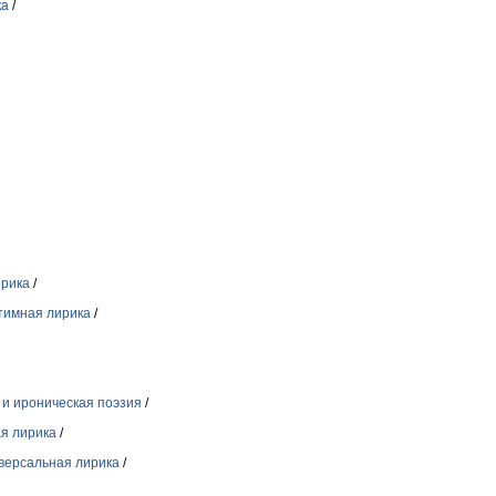
ка
/
ирика
/
тимная лирика
/
и ироническая поэзия
/
я лирика
/
версальная лирика
/