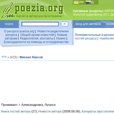
укр
рус
Архивные разделы:
АВТОР
Золотой аудиофонд АП
|
Ди
поиск
вход для авторов логин
О ресурсе poezia.org
|
Новости редколлегии
ресурса
|
Общий архив новостей
|
Новым
Познавательные и разно
авторам
|
Редколлегия, контакты
|
Нужно
|
гостей ресурса
|
Наиболее
Благодарности за помощь и сотрудничество
???
»
(415)
/
Михаил Квасов
Проживает: г. Александровск, Луганск
Книга гостей автора
(27),
Новости автора
(2008.06.06),
Концерты (выступлен