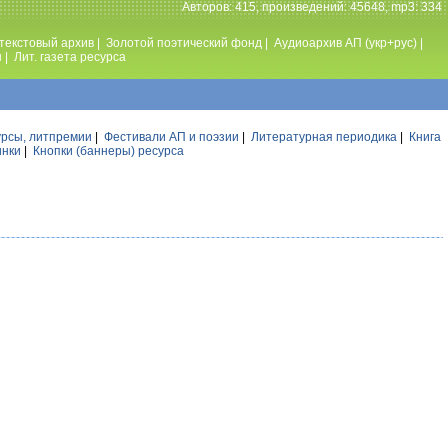
Авторов: 415, произведений: 45648, mp3: 334
текстовый архив
|
Золотой поэтический фонд
|
Аудиоархив АП (укр+рус)
|
ы
|
Лит. газета ресурса
урсы, литпремии
|
Фестивали АП и поэзии
|
Литературная периодика
|
Книга
инки
|
Кнопки (баннеры) ресурса