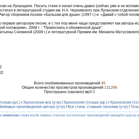
ески на Луганщине. Писать стихи я начал очень давно (сейчас уже и не вспомн
стигал в литературной студии им. Н.А. Чернявского при Луганском отделении 
Автор сборников поэзии «Бальзам для души» (1997 г.) и «Давай с тобой пого
 первую авторскую песню, и с тех пор меня чаще представляют как автора-ис
бой поговорим», 2008 г. - "Прикоснись к обнаженной душе".
тьяны Снежиной (2008 г.) и литературной Премии им. Михаила Матусовского 
2
02
Всего опубликованных произведений
45
Общее количество просмотров произведений
131266
Прослушано (скачано) мр3
0
только рус.)
/
Хронология все (у+р)
/
Хронология (только укр.)
/
Хронология (тол
Любимые произведения автора (у+р)
/
Все стихи, ставшие песнями (у+р)
/
Толь
х символах
слева возле первых строчек поэтических произведений наведите курсор 