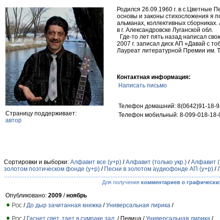
Родился 26.09.1960 г. в с.Цветные П
основы и законы стихосложения я по
альманах, коллективных сборниках. 
в г. Александровске Луганской обл.
Где-то лет пять назад написал свою
2007 г. записал диск АП «Давай с то
Лауреат литературной Премии им. Та
Контактная информация:
Написать письмо
Телефон домашний: 8(0642)91-18-9
Страницу поддерживает:
Телефон мобильный: 8-099-018-18-
автор
Сортировки и выборки:
Алфавит все (у+р)
/
Алфавит (только укр.)
/
Алфавит (
золотом поэтическом фонде (у+р)
/
Песни в золотом аудиофонде АП (у+р)
/
Для получения
комментариев о графически
Опубликовано:
2009
/
ноябрь
/
До дыр зачитанная книжка
/
Универсальная лирика
/
/
Гаснет свет, тает в сумраке зал,
/ Певица /
Универсальная лирика
/