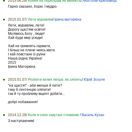
2015.06.28/
Коней на переправі не міняють
/
Анатолій Криловець
Гарно сказано, Ігорю. І мудро.
2015.01.07/
Лети журавлик
/
ірина маторкіна
Лети, журавлик, лети!
Дорогу щастям освіти!
Молімось Богу , люди!
Хай буде мир усюди!
Хай не гримлять гармати,
І більш не плаче чиясь мати.
І хай повстане із руїни
Наша рідна Україна!
2015
Ірина Маторкіна
2015.01.07/
Розбити келих легше, як зліпить
/
Юрій Зозуля
"на щастя!" - аби менше й пити?
таку б сентенцію зліпити!
так й ту проблему вщент добити...
добрі побажання!
2014.12.28/
Коли в сніги закутані стежинки
/
Василь Кузан
З наступаючим!