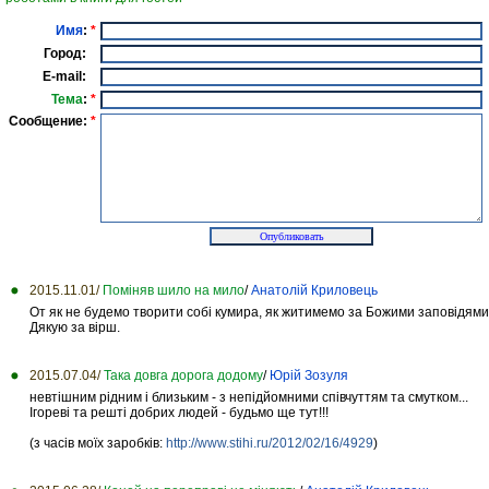
Имя
:
*
Город:
E-mail:
Тема
:
*
Сообщение:
*
2015.11.01/
Поміняв шило на мило
/
Анатолій Криловець
От як не будемо творити собі кумира, як житимемо за Божими заповідями,
Дякую за вірш.
2015.07.04/
Така довга дорога додому
/
Юрій Зозуля
невтішним рідним і близьким - з непідйомними співчуттям та смутком...
Ігореві та решті добрих людей - будьмо ще тут!!!
(з часів моїх заробків:
http://www.stihi.ru/2012/02/16/4929
)