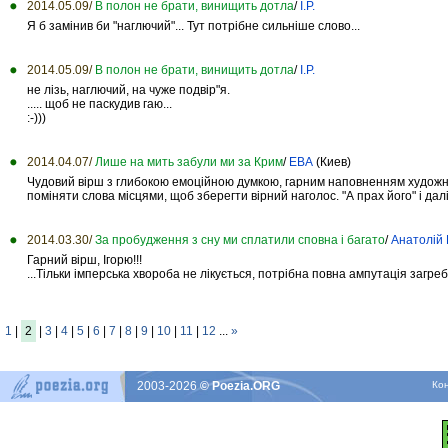
2014.05.09/
В полон не брати, винищить дотла
/
І.Р.
Я б замінив би "наглючий"... Тут потрібне сильніше слово...
2014.05.09/
В полон не брати, винищить дотла
/
І.Р.
не лізь, наглючий, на чуже подвір"я.
..... щоб не паскудив гаю...
:-)))
2014.04.07/
Лише на мить забули ми за Крим
/
ЕВА
(Киев)
Чудовий вірш з глибокою емоційною думкою, гарним наповненням художні
поміняти слова місцями, щоб зберегти вірний наголос. "А прах його" і далі
2014.03.30/
За пробудження з сну ми сплатили сповна і багато
/
Анатолій
Гарний вірш, Ігорю!!!
...Тільки імперська хвороба не лікується, потрібна повна ампутація загре
1
|
2
|
3
|
4
|
5
|
6
|
7
|
8
|
9
|
10
|
11
|
12
...
»
2003-2026
© Poezia.ORG
Ко