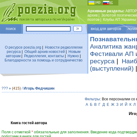
укр
рус
Архивные разделы:
АВТОР
архив
|
Золотой поэтически
поэтов
|
Клубы АП Украины
поиск
вход для авторов логин
Познавательн
Аналитика жан
О ресурсе poezia.org
|
Новости редколлегии
ресурса
|
Общий архив новостей
|
Новым
Фестивали АП 
авторам
|
Редколлегия, контакты
|
Нужно
|
ресурса
|
Наиб
Благодарности за помощь и сотрудничество
(выступлений)
???
»
(415)
/
Игорь Федчишин
Фильтры
: Все персоналии со
А
Б
В
Г
Д
Е
Ж
З
И
Й
К
Л
Иго
Книга гостей автора
Поля с отметкой
*
обязательные для заполнения. Введение кода подтвердж
роботами в книги для гостей