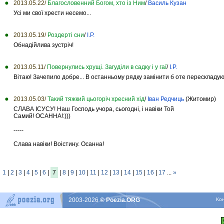
2013.05.22/
Благословенний Богом, хто із Ним
/
Василь Кузан
Усі ми свої хрести несемо...
2013.05.19/
Роздерті сни
/
І.Р.
Обнадійлива зустріч!
2013.05.11/
Повернулись хрущі. Загуділи в садку і у гаї
/
І.Р.
Вітаю! Зачепило добре... В останньому рядку замінити б оте перескладуют
2013.05.03/
Такий тяжкий цьогоріч хресний хід
/
Іван Редчиць
(Житомир)
СЛАВА ІСУСУ! Наш Господь учора, сьогодні, і навіки Той
Самий! ОСАННА!:)))
-----
Слава навіки! Воістину. Осанна!
1
|
2
|
3
|
4
|
5
|
6
|
7
|
8
|
9
|
10
|
11
|
12
|
13
|
14
|
15
|
16
|
17
...
»
2003-2026
© Poezia.ORG
Ко