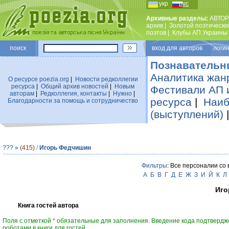
укр
рус
Архивные разделы:
АВТОР
архив
|
Золотой поэтически
поэтов
|
Клубы АП Украины
поиск
вход для авторов логин
Познавательн
Аналитика жан
О ресурсе poezia.org
|
Новости редколлегии
ресурса
|
Общий архив новостей
|
Новым
Фестивали АП 
авторам
|
Редколлегия, контакты
|
Нужно
|
ресурса
|
Наиб
Благодарности за помощь и сотрудничество
(выступлений)
???
»
(415)
/
Игорь Федчишин
Фильтры
: Все персоналии со
А
Б
В
Г
Д
Е
Ж
З
И
Й
К
Л
Иго
Книга гостей автора
Поля с отметкой
*
обязательные для заполнения. Введение кода подтвердж
роботами в книги для гостей