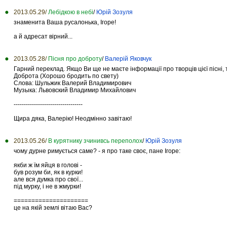
2013.05.29/
Лебідкою в небі
/
Юрій Зозуля
знаменита Ваша русалонька, Ігоре!
а й адресат вірний...
2013.05.28/
Пісня про доброту
/
Валерій Яковчук
Гарний переклад. Якщо Ви ще не маєте інформації про творців цієї пісні, 
Доброта (Хорошо бродить по свету)
Слова: Шульжик Валерий Владимирович
Музыка: Львовский Владимир Михайлович
----------------------------------
Щира дяка, Валерію! Неодмінно завітаю!
2013.05.26/
В курятнику зчинивсь переполох
/
Юрій Зозуля
чому дурне римується саме? - я про таке своє, пане Ігоре:
якби ж їм яйця в голові -
був розум би, як в курки!
але вся думка про свої...
під мурку, і не в жмурки!
=====================
це на якій землі вітаю Вас?