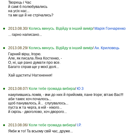
Творець і Час
й самі б полюбувались
на усіх нас...
та ми ще й не стрічались?
2013.08.30/
Колись минусь. Відійду в інший вимір
/
Марія Гончаренко
... гарно написано...
2013.08.29/
Колись минусь. Відійду в інший вимір
/
Ан. Криловець
Гарний вірш, Ігорю.
Але, як писала Ліна Костенко, -
О, ні, ще рано думати про все.
Багато справ ще у моєї долі...
Хай щастить! Натхнення!
2013.08.07/
Коли тебе громада вибира
/
Ю З
накупившись ломів, - вчи до них й прийомів, пане Ігоре; вітаю Вас!!!
аби такеє хоч почалось...
щоб панувалось, й... слугувалось...
пуста ж та черга, в ній - нікого...
й скрізь - двоголово, хоч дворого...
2013.08.06/
Коли тебе громада вибира
/
І.Р.
Якби ж то! Та всьому свій час, друже...