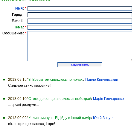
Имя
:
*
Город:
E-mail:
Тема
:
*
Сообщение:
*
2013.09.15/
Зі Всесвітом спілкуюсь по ночах
/
Павло Кричевський
Сильное стихотворение!
2013.09.10/
Cтою, де сонце вперлось в небокрай
/
Марія Гончаренко
... цікаві роздуми...
2013.09.02/
Колись минусь. Відійду в інший вимір
/
Юрій Зозуля
вітаю при цих словах, Ігоре!