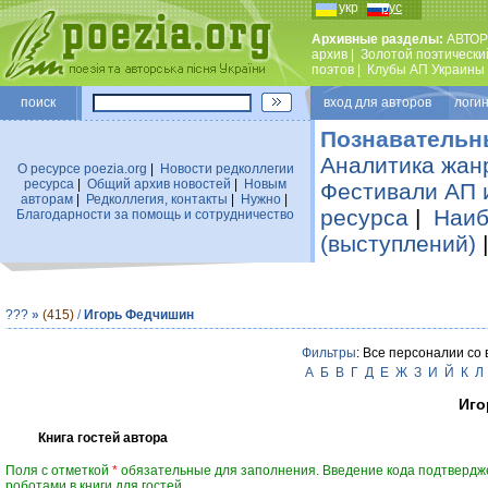
укр
рус
Архивные разделы:
АВТОР
архив
|
Золотой поэтически
поэтов
|
Клубы АП Украины
поиск
вход для авторов логин
Познавательн
Аналитика жан
О ресурсе poezia.org
|
Новости редколлегии
ресурса
|
Общий архив новостей
|
Новым
Фестивали АП 
авторам
|
Редколлегия, контакты
|
Нужно
|
ресурса
|
Наиб
Благодарности за помощь и сотрудничество
(выступлений)
???
»
(415)
/
Игорь Федчишин
Фильтры
: Все персоналии со
А
Б
В
Г
Д
Е
Ж
З
И
Й
К
Л
Иго
Книга гостей автора
Поля с отметкой
*
обязательные для заполнения. Введение кода подтвердж
роботами в книги для гостей