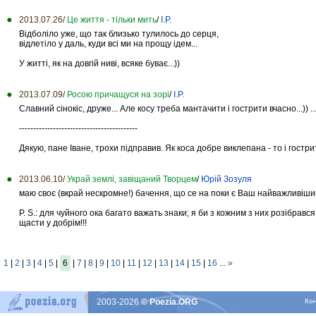
2013.07.26/
Це життя - тільки мить
/
І.Р.
Відболіло уже, що так близько тулилось до серця,
відлетіло у даль, куди всі ми на прощу ідем...
У житті, як на довгій ниві, всяке буває...))
2013.07.09/
Росою причащуся на зорі
/
І.Р.
Славний сінокіс, друже... Але косу треба мантачити і гострити вчасно...)) ...
------------------------------------------
Дякую, пане Іване, трохи підправив. Як коса добре виклепана - то і гостр
2013.06.10/
Украй землі, завіщаний Творцем
/
Юрій Зозуля
маю своє (вкрай нескромне!) бачення, що се на поки є Ваш найважливіший в
P. S.: для чуйного ока багато важать знаки; я би з кожним з них розібрався
щасти у добрім!!!
1
|
2
|
3
|
4
|
5
|
6
|
7
|
8
|
9
|
10
|
11
|
12
|
13
|
14
|
15
|
16
...
»
2003-2026
© Poezia.ORG
Ко