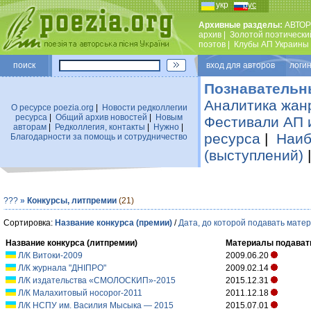
укр
рус
Архивные разделы:
АВТОР
архив
|
Золотой поэтически
поэтов
|
Клубы АП Украины
поиск
вход для авторов логин
Познавательн
Аналитика жан
О ресурсе poezia.org
|
Новости редколлегии
ресурса
|
Общий архив новостей
|
Новым
Фестивали АП 
авторам
|
Редколлегия, контакты
|
Нужно
|
ресурса
|
Наиб
Благодарности за помощь и сотрудничество
(выступлений)
???
»
Конкурсы, литпремии
(21)
Сортировка:
Название конкурса (премии)
/
Дата, до которой подавать мате
Название конкурса (литпремии)
Материалы подавать
Л/К Витоки-2009
2009.06.20
Л/К журнала "ДНІПРО"
2009.02.14
Л/К издательства «СМОЛОСКИП»-2015
2015.12.31
Л/К Малахитовый носорог-2011
2011.12.18
Л/К НСПУ им. Василия Мысыка — 2015
2015.07.01