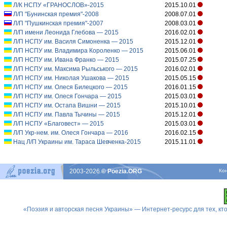
Л/К НСПУ «ГРАНОСЛОВ»-2015
2015.10.01
Л/П "Бунинская премия"-2008
2008.07.01
Л/П "Пушкинская премия"-2007
2008.03.01
Л/П имени Леонида Глебова — 2015
2016.02.01
Л/П НСПУ им. Василя Симоненка — 2015
2015.12.01
Л/П НСПУ им. Владимира Короленко — 2015
2015.06.01
Л/П НСПУ им. Ивана Франко — 2015
2015.07.25
Л/П НСПУ им. Максима Рыльського — 2015
2016.02.01
Л/П НСПУ им. Николая Ушакова — 2015
2015.05.15
Л/П НСПУ им. Олеся Билецкого — 2015
2016.01.15
Л/П НСПУ им. Олеся Гончара — 2015
2015.03.01
Л/П НСПУ им. Остапа Вишни — 2015
2015.10.01
Л/П НСПУ им. Павла Тычины — 2015
2015.12.01
Л/П НСПУ «Благовест» — 2015
2015.03.01
Л/П Укр-нем. им. Олеся Гончара — 2016
2016.02.15
Нац Л/П Украины им. Тараса Шевченка-2015
2015.11.01
2003-2026
© Poezia.ORG
Ко
«Поэзия и авторская песня Украины» — Интернет-ресурс для тех, к