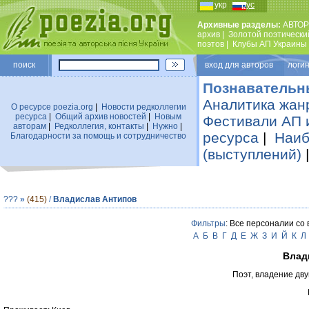
укр
рус
Архивные разделы:
АВТОР
архив
|
Золотой поэтически
поэтов
|
Клубы АП Украины
поиск
вход для авторов логин
Познавательн
Аналитика жан
О ресурсе poezia.org
|
Новости редколлегии
ресурса
|
Общий архив новостей
|
Новым
Фестивали АП 
авторам
|
Редколлегия, контакты
|
Нужно
|
ресурса
|
Наиб
Благодарности за помощь и сотрудничество
(выступлений)
???
»
(415)
/
Владислав Антипов
Фильтры
: Все персоналии со
А
Б
В
Г
Д
Е
Ж
З
И
Й
К
Л
Влад
Поэт, владение дву