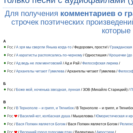
Только песни с аудиофайлами (
Для получения
комментариев о г
строчек поэтических произведени
которые
А
/
А зря мы свергли Яныка когда-то
/ Федорович, прости! /
Гражданская
/
А каратисты распоясались по-черному
/ Одностишия /
Крошечки (до 
/
Ад ведь не лом ментовский
/ Ад и Рай /
Философская лирика
/
/
Архангелы читают Гумилева
/ Архангелы читают Гумилева /
Философ
Б
/
Боже мой, ноченька звездная, лунная
/ ЗОВ (Михайло Старицкий) /
П
В
/
В Тернополе – и грипп, и Тягнибок
/ В Тернополе – и грипп, и Тягнибо
/
Василий-кот, колбасная душа
/ Мышеловка /
Юмористическая и ир
/
Вася Попкин является Богом
/ Вася Попкин является Богом /
Религи
/
Весенний город голосами птиц
/ Валентина /
Акростихи
/