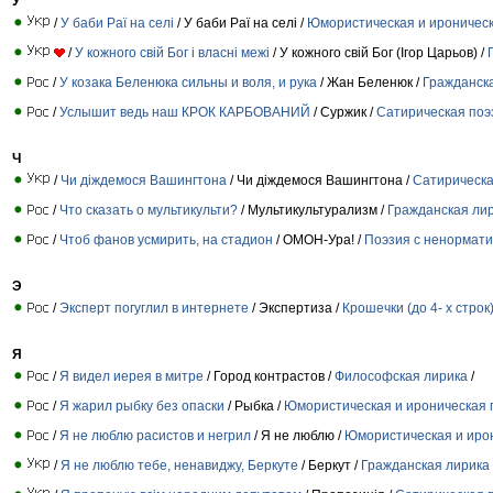
У
/
У баби Раї на селі
/ У баби Раї на селі /
Юмористическая и ироническ
/
У кожного свій Бог і власні межі
/ У кожного свій Бог (Ігор Царьов) /
/
У козака Беленюка сильны и воля, и рука
/ Жан Беленюк /
Гражданск
/
Услышит ведь наш КРОК КАРБОВАНИЙ
/ Суржик /
Сатирическая поэ
Ч
/
Чи діждемося Вашингтона
/ Чи діждемося Вашингтона /
Сатирическа
/
Что сказать о мультикульти?
/ Мультикультурализм /
Гражданская ли
/
Чтоб фанов усмирить, на стадион
/ ОМОН-Ура! /
Поэзия с ненормати
Э
/
Эксперт погуглил в интернете
/ Экспертиза /
Крошечки (до 4- х строк
Я
/
Я видел иерея в митре
/ Город контрастов /
Философская лирика
/
/
Я жарил рыбку без опаски
/ Рыбка /
Юмористическая и ироническая 
/
Я не люблю расистов и негрил
/ Я не люблю /
Юмористическая и иро
/
Я не люблю тебе, ненавиджу, Беркуте
/ Беркут /
Гражданская лирика