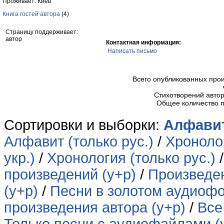
Проживает: Киев
Книга гостей автора
(4)
Страницу поддерживает:
автор
Контактная информация:
Написать письмо
Всего опубликованных про
Стихотворений авто
Общее количество 
Сортировки и выборки:
Алфавит
Алфавит (только рус.)
/
Хронолог
укр.)
/
Хронология (только рус.)
произведений (у+р)
/
Произведен
(у+р)
/
Песни в золотом аудиофо
произведения автора (у+р)
/
Все