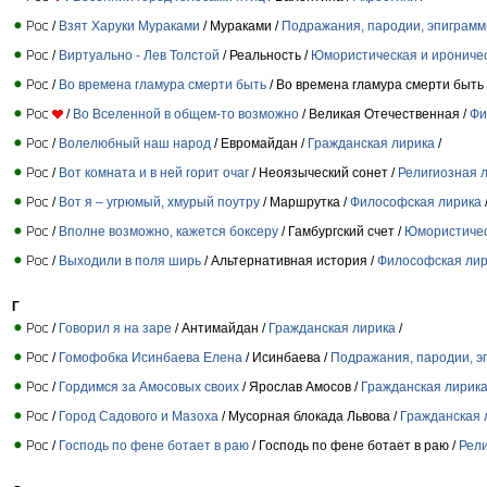
/
Взят Харуки Мураками
/ Мураками /
Подражания, пародии, эпиграм
/
Виртуально - Лев Толстой
/ Реальность /
Юмористическая и ирониче
/
Во времена гламура смерти быть
/ Во времена гламура смерти быть 
/
Во Вселенной в общем-то возможно
/ Великая Отечественная /
Фи
/
Волелюбный наш народ
/ Евромайдан /
Гражданская лирика
/
/
Вот комната и в ней горит очаг
/ Неоязыческий сонет /
Религиозная 
/
Вот я – угрюмый, хмурый поутру
/ Маршрутка /
Философская лирика
/
Вполне возможно, кажется боксеру
/ Гамбургский счет /
Юмористичес
/
Выходили в поля ширь
/ Альтернативная история /
Философская лир
Г
/
Говорил я на заре
/ Антимайдан /
Гражданская лирика
/
/
Гомофобка Исинбаева Елена
/ Исинбаева /
Подражания, пародии, э
/
Гордимся за Амосовых своих
/ Ярослав Амосов /
Гражданская лирик
/
Город Садового и Мазоха
/ Мусорная блокада Львова /
Гражданская 
/
Господь по фене ботает в раю
/ Господь по фене ботает в раю /
Рели