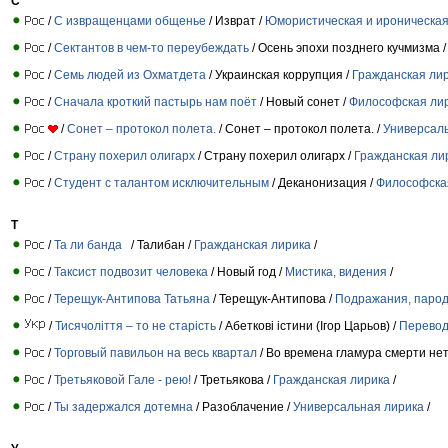
С
/
С извращенцами общенье
/ Изврат /
Юмористическая и ироническая
/
Сектантов в чем-то переубеждать
/ Осень эпохи позднего кучмизма 
/
Семь людей из Охматдета
/ Украинская коррупция /
Гражданская ли
/
Сначала кроткий пастырь нам поёт
/ Новый сонет /
Философская ли
/
Сонет – протокол полета.
/ Сонет – протокол полета. /
Универсал
/
Страну похерил олигарх
/ Страну похерил олигарх /
Гражданская ли
/
Студент с талантом исключительным
/ Деканонизация /
Философска
Т
/
Та ли банда
/ Талибан /
Гражданская лирика
/
/
Таксист подвозит человека
/ Новый год /
Мистика, видения
/
/
Терещук-Антипова Татьяна
/ Терещук-Антипова /
Подражания, парод
/
Тисячоліття – то не старість
/ Абеткові істини (Ігор Царьов) /
Перево
/
Торговый павильон на весь квартал
/ Во времена гламура смерти нет
/
Третьяковой Гале - рею!
/ Третьякова /
Гражданская лирика
/
/
Ты задержался дотемна
/ Разоблачение /
Универсальная лирика
/