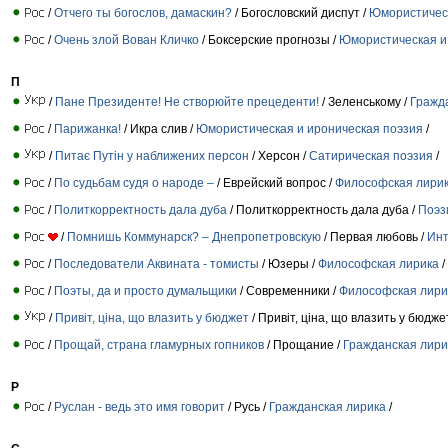
/
Отчего ты богослов, дамаскин?
/ Богословский диспут /
Юмористическ
/
Очень злой Вован Кличко
/ Боксерские прогнозы /
Юмористическая и
П
/
Пане Президенте! Не створюйте прецеденти!
/ Зеленському /
Гражд
/
Парижанка!
/ Икра слив /
Юмористическая и ироническая поэзия
/
/
Питає Путін у наближених персон
/ Херсон /
Сатирическая поэзия
/
/
По судьбам судя о народе –
/ Еврейский вопрос /
Философская лири
/
Политкорректность дала дуба
/ Политкорректность дала дуба /
Поэз
/
Помнишь Коммунарск? – Днепропетровскую
/ Первая любовь /
Инт
/
Последователи Аквината - томисты
/ Юзеры /
Философская лирика
/
/
Поэты, да и просто думальщики
/ Современники /
Философская лири
/
Привіт, ціна, що влазить у бюджет
/ Привіт, ціна, що влазить у бюдже
/
Прощай, страна гламурных гопников
/ Прощание /
Гражданская лири
Р
/
Руслан - ведь это имя говорит
/ Русь /
Гражданская лирика
/