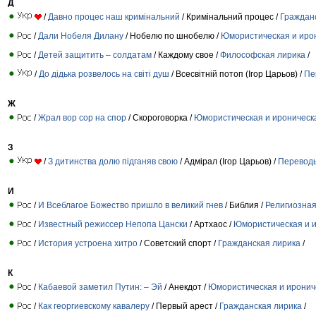
Д
/
Давно процес наш кримінальний
/ Кримінальний процес /
Граждан
/
Дали Нобеля Дилану
/ Нобелю по шнобелю /
Юмористическая и иро
/
Детей защитить – солдатам
/ Каждому свое /
Философская лирика
/
/
До дідька розвелось на світі душ
/ Всесвітній потоп (Ігор Царьов) /
Пе
Ж
/
Жрал вор сор на спор
/ Скороговорка /
Юмористическая и ироническ
З
/
З дитинства долю підганяв свою
/ Адмірал (Ігор Царьов) /
Перевод
И
/
И Всеблагое Божество пришло в великий гнев
/ Библия /
Религиозная
/
Известный режиссер Непопа Цански
/ Артхаос /
Юмористическая и и
/
История устроена хитро
/ Советский спорт /
Гражданская лирика
/
К
/
Кабаевой заметил Путин: – Эй
/ Анекдот /
Юмористическая и иронич
/
Как георгиевскому кавалеру
/ Первый арест /
Гражданская лирика
/