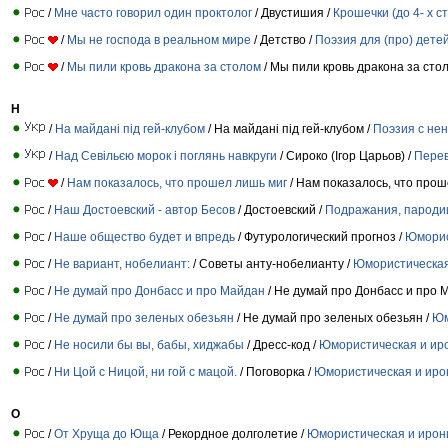
/
Мне часто говорил один проктолог
/ Двустишия /
Крошечки (до 4- х ст
/
Мы не господа в реальном мире
/ Детство /
Поэзия для (про) дете
/
Мы пили кровь дракона за столом
/ Мы пили кровь дракона за сто
Н
/
На майдані під гей-клубом
/ На майдані під гей-клубом /
Поэзия с не
/
Над Севільєю морок і поглянь навкруги
/ Сироко (Ігор Царьов) /
Пере
/
Нам показалось, что прошел лишь миг
/ Нам показалось, что прош
/
Наш Достоевский - автор Бесов
/ Достоевский /
Подражания, пароди
/
Наше общество будет и впредь
/ Футурологический прогноз /
Юморис
/
Не вариант, нобелиант:
/ Советы анту-нобелианту /
Юмористическая
/
Не думай про Донбасс и про Майдан
/ Не думай про Донбасс и про 
/
Не думай про зеленых обезьян
/ Не думай про зеленых обезьян /
Юм
/
Не носили бы вы, бабы, хиджабы
/ Дресс-код /
Юмористическая и ир
/
Ни Цой с Ницой, ни гой с мацой.
/ Поговорка /
Юмористическая и иро
О
/
От Хруща до Юща
/ Рекордное долголетие /
Юмористическая и ирон