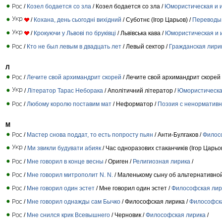
/
Козел бодается со зла
/ Козел бодается со зла /
Юмористическая и 
/
Кохана, день сьогодні вихідний
/ Суботнє (Ігор Царьов) /
Переводы
/
Крокуючи у Львові по бруківці
/ Львівська кава /
Юмористическая и 
/
Кто не был левым в двадцать лет
/ Левый сектор /
Гражданская лири
Л
/
Лечите свой архимандрит скорей
/ Лечите свой архимандрит скорей 
/
Літератор Тарас Неборака
/ Аполітичний літератор /
Юмористическа
/
Любому королю поставим мат
/ Неформатор /
Поэзия с ненормативн
М
/
Мастер снова поддат, то есть попросту пьян
/ Анти-Булгаков /
Филос
/
Ми звикли будувати абияк
/ Час одноразових стаканчиків (Ігор Царьов
/
Мне говорил в конце весны
/ Ориген /
Религиозная лирика
/
/
Мне говорил митрополит N. N.
/ Маленькому сыну об альтернативной
/
Мне говорил один эстет
/ Мне говорил один эстет /
Философская лир
/
Мне говорил однажды сам Бычко
/ Философская лирика /
Философск
/
Мне снился крик Всевышнего
/ Черновик /
Философская лирика
/